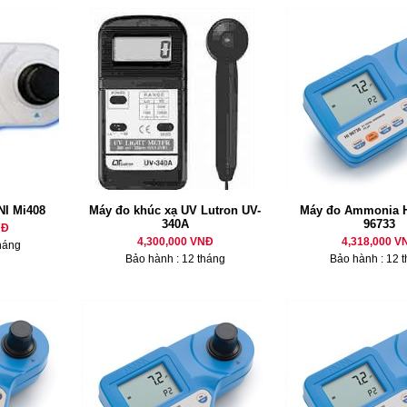
NI Mi408
Máy đo khúc xạ UV Lutron UV-
Máy đo Ammonia 
340A
96733
NĐ
4,300,000 VNĐ
4,318,000 V
háng
Bảo hành : 12 tháng
Bảo hành : 12 