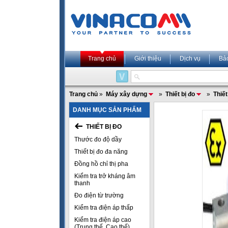
Trang chủ
Giới thiệu
Dịch vụ
Bả
Trang chủ
»
Máy xây dựng
»
Thiết bị đo
»
Thiết
DANH MỤC SẢN PHẨM
THIẾT BỊ ĐO
Thước đo độ dầy
Thiết bị đo đa năng
Đồng hồ chỉ thị pha
Kiểm tra trở kháng âm
thanh
Đo điện từ trường
Kiểm tra điện áp thấp
Kiểm tra điện áp cao
(Trung thế, Cao thế)