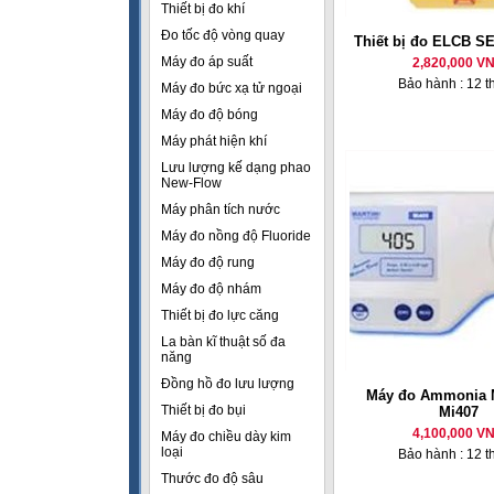
Thiết bị đo khí
Đo tốc độ vòng quay
Thiết bị đo ELCB S
Máy đo áp suất
2,820,000 V
Bảo hành : 12 t
Máy đo bức xạ tử ngoại
Máy đo độ bóng
Máy phát hiện khí
Lưu lượng kế dạng phao
New-Flow
Máy phân tích nước
Máy đo nồng độ Fluoride
Máy đo độ rung
Máy đo độ nhám
Thiết bị đo lực căng
La bàn kĩ thuật số đa
năng
Đồng hồ đo lưu lượng
Máy đo Ammonia 
Thiết bị đo bụi
Mi407
4,100,000 V
Máy đo chiều dày kim
loại
Bảo hành : 12 t
Thước đo độ sâu