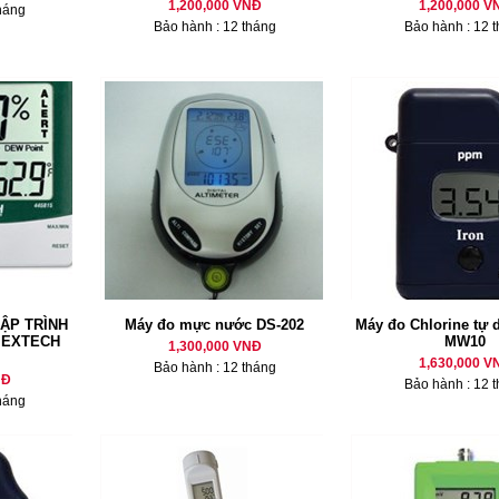
1,200,000 VNĐ
1,200,000 V
háng
Bảo hành : 12 tháng
Bảo hành : 12 
LẬP TRÌNH
Máy đo mực nước DS-202
Máy đo Chlorine tự
 EXTECH
MW10
1,300,000 VNĐ
1,630,000 V
Bảo hành : 12 tháng
NĐ
Bảo hành : 12 
háng