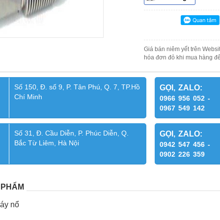
Giá bán niêm yết trên Websit
hóa đơn đỏ khi mua hàng để
Số 150, Đ. số 9, P. Tân Phú, Q. 7, TP.Hồ
GỌI, ZALO:
Chí Minh
0966 956 052 -
0967 549 142
Số 31, Đ. Cầu Diễn, P. Phúc Diễn, Q.
GỌI, ZALO:
Bắc Từ Liêm, Hà Nội
0942 547 456 -
0902 226 359
 PHẨM
háy nổ