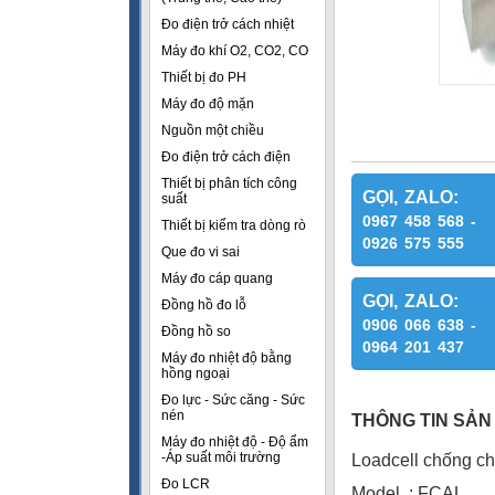
Đo điện trở cách nhiệt
Máy đo khí O2, CO2, CO
Thiết bị đo PH
Máy đo độ mặn
Nguồn một chiều
Đo điện trở cách điện
Thiết bị phân tích công
GỌI, ZALO:
suất
0967 458 568 -
Thiết bị kiểm tra dòng rò
0926 575 555
Que đo vi sai
Máy đo cáp quang
GỌI, ZALO:
Đồng hồ đo lỗ
0906 066 638 -
Đồng hồ so
0964 201 437
Máy đo nhiệt độ bằng
hồng ngoại
Đo lực - Sức căng - Sức
nén
THÔNG TIN SẢN
Máy đo nhiệt độ - Độ ẩm
-Áp suất môi trường
Loadcell chống c
Đo LCR
Model : FCAL