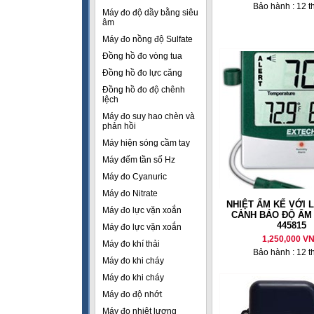
Bảo hành : 12 t
Máy đo độ dầy bằng siêu
âm
Máy đo nồng độ Sulfate
Đồng hồ đo vòng tua
Đồng hồ đo lực căng
Đồng hồ đo độ chênh
lệch
Máy đo suy hao chèn và
phản hồi
Máy hiện sóng cầm tay
Máy đếm tần số Hz
Máy đo Cyanuric
Máy đo Nitrate
NHIỆT ẨM KẾ VỚI 
Máy đo lực vặn xoắn
CẢNH BÁO ĐỘ ẨM
445815
Máy đo lực vặn xoắn
1,250,000 V
Máy đo khí thải
Bảo hành : 12 t
Máy đo khi cháy
Máy đo khi cháy
Máy đo độ nhớt
Máy đo nhiệt lượng