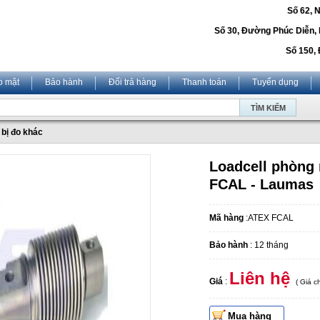
Số 62, 
Số 30, Đường Phúc Diễn,
Số 150, 
o mật
Bảo hành
Đổi trả hàng
Thanh toán
Tuyển dụng
 bị đo khác
Loadcell phòng 
FCAL - Laumas
Mã hàng
:ATEX FCAL
Bảo hành
: 12 tháng
Liên hệ
Giá
:
( Giá 
Mua hàng