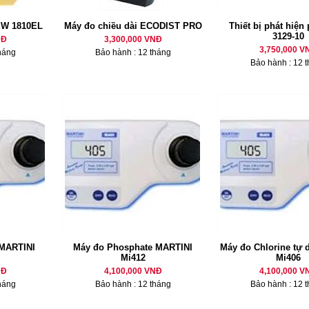
EW 1810EL
Máy đo chiều dài ECODIST PRO
Thiết bị phát hiện
3129-10
NĐ
3,300,000 VNĐ
3,750,000 V
háng
Bảo hành : 12 tháng
Bảo hành : 12 
MARTINI
Máy đo Phosphate MARTINI
Máy đo Chlorine tự
Mi412
Mi406
NĐ
4,100,000 VNĐ
4,100,000 V
háng
Bảo hành : 12 tháng
Bảo hành : 12 