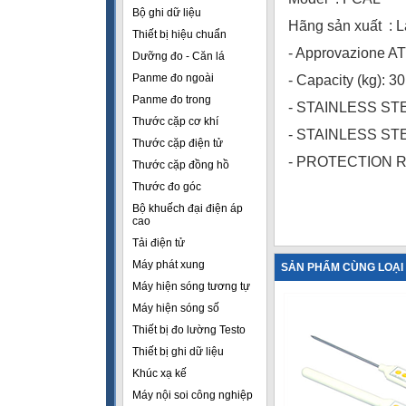
Bộ ghi dữ liệu
Hãng sản xuất : 
Thiết bị hiệu chuẩn
- Approvazione AT
Dưỡng đo - Căn lá
Panme đo ngoài
- Capacity (kg): 30
Panme đo trong
- STAINLESS ST
Thước cặp cơ khí
- STAINLESS S
Thước cặp điện tử
- PROTECTION R
Thước cặp đồng hồ
Thước đo góc
Bộ khuếch đại điện áp
cao
Tải điện tử
Máy phát xung
SẢN PHẨM CÙNG LOẠI
Máy hiện sóng tương tự
Máy hiện sóng số
Thiết bị đo lường Testo
Thiết bị ghi dữ liệu
Khúc xạ kế
Máy nội soi công nghiệp