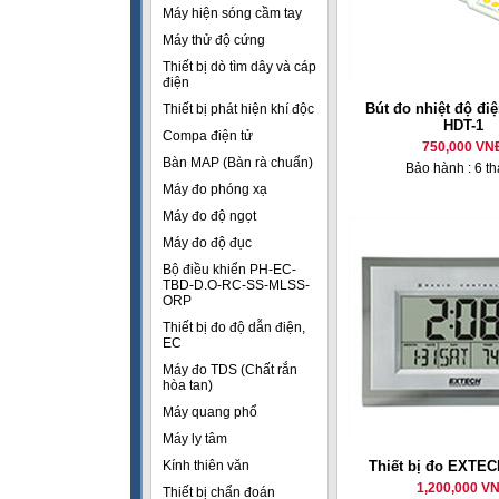
Máy hiện sóng cầm tay
Máy thử độ cứng
Thiết bị dò tìm dây và cáp
điện
Bút đo nhiệt độ đi
Thiết bị phát hiện khí độc
HDT-1
Compa điện tử
750,000 VN
Bàn MAP (Bàn rà chuẩn)
Bảo hành : 6 t
Máy đo phóng xạ
Máy đo độ ngọt
Máy đo độ đục
Bộ điều khiển PH-EC-
TBD-D.O-RC-SS-MLSS-
ORP
Thiết bị đo độ dẫn điện,
EC
Máy đo TDS (Chất rắn
hòa tan)
Máy quang phổ
Máy ly tâm
Kính thiên văn
Thiết bị đo EXTEC
1,200,000 V
Thiết bị chẩn đoán