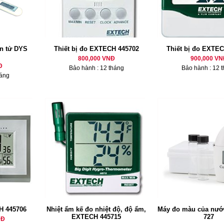
ện tử DYS
Thiết bị đo EXTECH 445702
Thiết bị đo EXTE
800,000 VNĐ
900,000 VN
Đ
Bảo hành : 12 tháng
Bảo hành : 12 
háng
H 445706
Nhiệt ẩm kế đo nhiệt độ, độ ẩm,
Máy đo màu của nướ
EXTECH 445715
727
NĐ