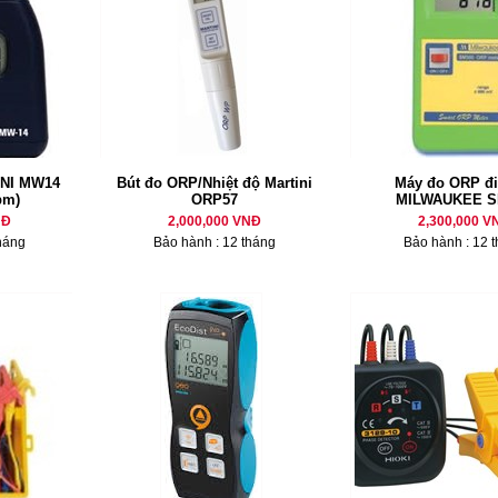
INI MW14
Bút đo ORP/Nhiệt độ Martini
Máy đo ORP đi
pm)
ORP57
MILWAUKEE S
NĐ
2,000,000 VNĐ
2,300,000 V
háng
Bảo hành : 12 tháng
Bảo hành : 12 