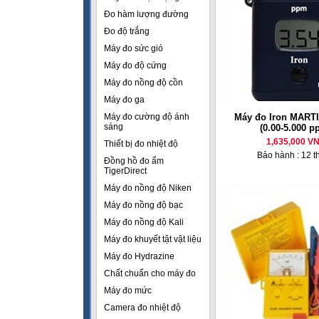
Đo hàm lượng đường
Đo độ trắng
Máy đo sức gió
Máy đo độ cứng
Máy đo nồng độ cồn
Máy đo ga
Máy đo cường độ ánh
Máy đo Iron MART
sáng
(0.00-5.000 p
1,635,000 V
Thiết bị đo nhiệt độ
Bảo hành : 12 t
Đồng hồ đo ẩm
TigerDirect
Máy đo nồng độ Niken
Máy đo nồng độ bạc
Máy đo nồng độ Kali
Máy đo khuyết tật vật liệu
Máy đo Hydrazine
Chất chuẩn cho máy đo
Máy đo mức
Camera đo nhiệt độ