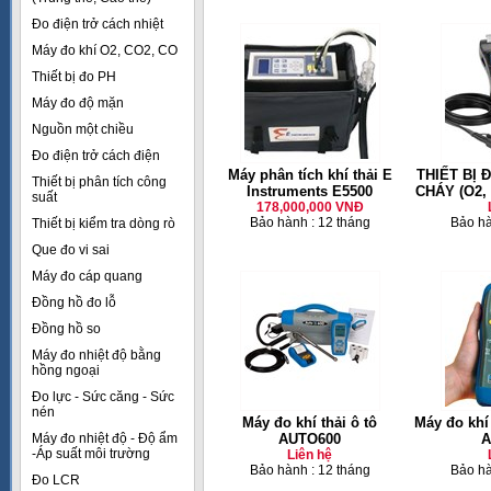
Đo điện trở cách nhiệt
Máy đo khí O2, CO2, CO
Thiết bị đo PH
Máy đo độ mặn
Nguồn một chiều
Đo điện trở cách điện
Máy phân tích khí thải E
THIẾT BỊ Đ
Thiết bị phân tích công
Instruments E5500
CHÁY (O2, 
suất
178,000,000 VNĐ
Bảo hành : 12 tháng
Bảo hà
Thiết bị kiểm tra dòng rò
Que đo vi sai
Máy đo cáp quang
Đồng hồ đo lỗ
Đồng hồ so
Máy đo nhiệt độ bằng
hồng ngoại
Đo lực - Sức căng - Sức
nén
Máy đo khí thải ô tô
Máy đo khí 
Máy đo nhiệt độ - Độ ẩm
AUTO600
A
-Áp suất môi trường
Liên hệ
Bảo hành : 12 tháng
Bảo hà
Đo LCR