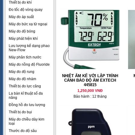
Thiết bị đo khí
Đo tốc độ vòng quay
Máy đo áp suất
Máy đo bức xạ tử ngoại
Máy đo độ bóng
Máy phát hiện khí
Lưu lượng kế dạng phao
New-Flow
Máy phân tích nước
Máy đo nồng độ Fluoride
Máy đo độ rung
NHIỆT ẨM KẾ VỚI LẬP TRÌNH
Máy đo độ nhám
CẢNH BÁO ĐỘ ẨM EXTECH
445815
Thiết bị đo lực căng
1,250,000 VNĐ
La bàn kĩ thuật số đa
Bảo hành : 12 tháng
năng
Đồng hồ đo lưu lượng
Thiết bị đo bụi
Máy đo chiều dày kim
loại
Thước đo độ sâu