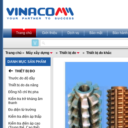
Trang chủ
Giới thiệu
Dịch vụ
Bảo mật
Bảo hành
Trang chủ
»
Máy xây dựng
»
Thiết bị đo
»
Thiết bị đo khác
DANH MỤC SẢN PHẨM
THIẾT BỊ ĐO
Thước đo độ dầy
Thiết bị đo đa năng
Đồng hồ chỉ thị pha
Kiểm tra trở kháng âm
thanh
Đo điện từ trường
Kiểm tra điện áp thấp
Kiểm tra điện áp cao
(Trung thế, Cao thế)