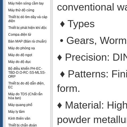
conventional w
Máy hiện sóng cầm tay
Máy thử độ cứng
Thiết bị dò tìm dây và cáp
♦ Types
điện
Thiết bị phát hiện khí độc
Compa điện tử
• Gears, Worms
Bàn MAP (Bàn rà chuẩn)
Máy đo phóng xạ
♦ Precision: D
Máy đo độ ngọt
Máy đo độ đục
Bộ điều khiển PH-EC-
♦ Patterns: Fin
TBD-D.O-RC-SS-MLSS-
ORP
Thiết bị đo độ dẫn điện,
form.
EC
Máy đo TDS (Chất rắn
hòa tan)
♦ Material: Hig
Máy quang phổ
Máy ly tâm
powder metallu
Kính thiên văn
Thiết bị chẩn đoán