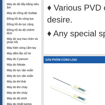
Máy đo độ dầy bằng siêu
♦ Various PVD
âm
Máy đo nồng độ Sulfate
desire.
Đồng hồ đo vòng tua
Đồng hồ đo lực căng
Đồng hồ đo độ chênh
♦ Any special s
lệch
Máy đo suy hao chèn và
phản hồi
Máy hiện sóng cầm tay
Máy đếm tần số Hz
Máy đo Cyanuric
SẢN PHẨM CÙNG LOẠI
Máy đo Nitrate
Máy đo lực vặn xoắn
Máy đo lực vặn xoắn
Máy đo khí thải
Máy đo khi cháy
Máy đo khi cháy
Máy đo độ nhớt
Máy đo nhiệt lượng