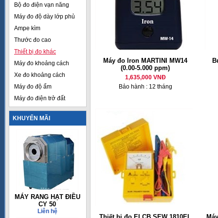
Bộ đo điện vạn năng
Máy đo độ dày lớp phủ
Ampe kìm
Thước đo cao
Thiết bị đo khác
Máy đo Iron MARTINI MW14
B
Máy đo khoảng cách
(0.00-5.000 ppm)
Xe đo khoảng cách
1,635,000 VNĐ
Máy đo độ ẩm
Bảo hành : 12 tháng
Máy đo điện trở đất
KHUYẾN MÃI
MÁY RANG HẠT ĐIỀU
CY 50
Liên hệ
Thiết bị đo ELCB SEW 1810EL
Máy