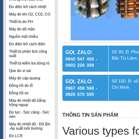
Đo điện trở cách nhiệt
Máy đo khí O2, CO2, CO
Thiết bị đo PH
Máy đo độ mặn
Nguồn một chiều
Đo điện trở cách điện
Thiết bị phân tích công
Số 30, Đ. Phú
GỌI, ZALO:
suất
Bắc Từ Liêm,
0942 547 456 -
Thiết bị kiểm tra dòng rò
0902 226 359
Que đo vi sai
Máy đo cáp quang
Số 150, Đ. số
GỌI, ZALO:
Đồng hồ đo lỗ
Chí Minh
0967 458 568 -
Đồng hồ so
0926 575 555
Máy đo nhiệt độ bằng
hồng ngoại
Đo lực - Sức căng - Sức
THÔNG TIN SẢN PHẨM
nén
Máy đo nhiệt độ - Độ ẩm
Various types f
-Áp suất môi trường
Đo LCR