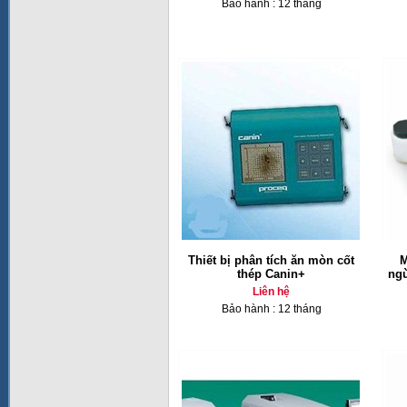
Bảo hành : 12 tháng
Thiết bị phân tích ăn mòn cốt
M
thép Canin+
ngừ
Liên hệ
Bảo hành : 12 tháng