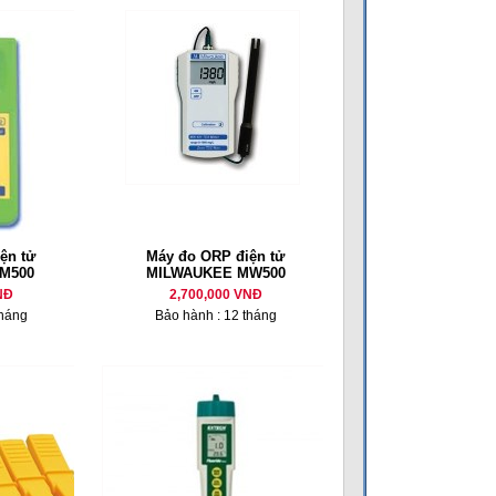
ện tử
Máy đo ORP điện tử
M500
MILWAUKEE MW500
NĐ
2,700,000 VNĐ
tháng
Bảo hành : 12 tháng