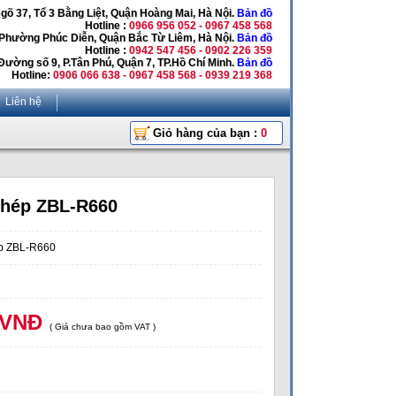
Ngõ 37, Tổ 3 Bằng Liệt, Quận Hoàng Mai, Hà Nội.
Bản đồ
Hotline :
0966 956 052 - 0967 458 568
 Phường Phúc Diễn, Quận Bắc Từ Liêm, Hà Nội.
Bản đồ
Hotline :
0942 547 456 - 0902 226 359
Đường số 9, P.Tân Phú, Quận 7, TP.Hồ Chí Minh.
Bản đồ
Hotline:
0906 066 638 - 0967 458 568 - 0939 219 368
Liên hệ
Giỏ hàng của bạn :
0
thép ZBL-R660
ép ZBL-R660
 VNĐ
( Giá chưa bao gồm VAT )