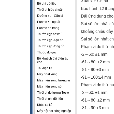
Xuất xứ: China
Bộ ghi dữ liệu
Bảo hành 12 thán
Thiết bị hiệu chuẩn
Dưỡng đo - Căn lá
Dải ứng dụng ch
Panme đo ngoài
Sai số lớn nhất c
Panme đo trong
khoảng chiều dày
Thước cặp cơ khí
Sai số lớn nhất ch
Thước cặp điện tử
Thước cặp đồng hồ
Phạm vi đo thứ nh
Thước đo góc
-2～60: ±1 mm
Bộ khuếch đại điện áp
-61～80: ±2 mm
cao
Tải điện tử
-81～90:±3 mm
Máy phát xung
-91～100:±4 mm
Máy hiện sóng tương tự
Phạm vi đo thứ h
Máy hiện sóng số
-2～60: ±1 mm
Thiết bị đo lường Testo
Thiết bị ghi dữ liệu
-61～80: ±2 mm
Khúc xạ kế
-81～90:±3 mm
Máy nội soi công nghiệp