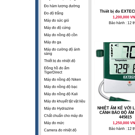
Đo hàm lượng đường
Thiết bị đo EXTEC
Đo độ trắng
1,200,000 V
Máy đo sức gió
Bảo hành : 12 t
Máy đo độ cứng
Máy đo nồng độ cồn
Máy đo ga
Máy đo cường độ ánh
sáng
Thiết bị đo nhiệt độ
Đồng hồ đo ẩm
TigerDirect
Máy đo nồng độ Niken
Máy đo nồng độ bạc
Máy đo nồng độ Kali
Máy đo khuyết tật vật liệu
NHIỆT ẨM KẾ VỚI 
Máy đo Hydrazine
CẢNH BÁO ĐỘ ẨM
Chất chuẩn cho máy đo
445815
Máy đo mức
1,250,000 V
Bảo hành : 12 t
Camera đo nhiệt độ