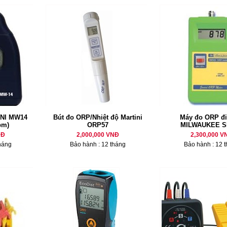
INI MW14
Bút đo ORP/Nhiệt độ Martini
Máy đo ORP đi
pm)
ORP57
MILWAUKEE S
NĐ
2,000,000 VNĐ
2,300,000 V
háng
Bảo hành : 12 tháng
Bảo hành : 12 