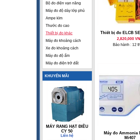
Bộ đo điện vạn năng
Máy đo độ dày lớp phủ
Ampe kìm
Thước đo cao
Thiết bị đo ELCB S
Thiết bị đo khác
2,820,000 V
Máy đo khoảng cách
Bảo hành : 12 t
Xe đo khoảng cách
Máy đo độ ẩm
Máy đo điện trở đất
KHUYẾN MÃI
MÁY RANG HẠT ĐIỀU
CY 50
Máy đo Ammonia 
Liên hệ
Mi407