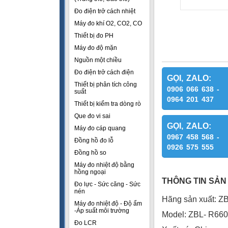
Đo điện trở cách nhiệt
Máy đo khí O2, CO2, CO
Thiết bị đo PH
Máy đo độ mặn
Nguồn một chiều
Đo điện trở cách điện
GỌI, ZALO:
Thiết bị phân tích công
0906 066 638 -
suất
0964 201 437
Thiết bị kiểm tra dòng rò
Que đo vi sai
GỌI, ZALO:
Máy đo cáp quang
0967 458 568 -
Đồng hồ đo lỗ
0926 575 555
Đồng hồ so
Máy đo nhiệt độ bằng
hồng ngoại
THÔNG TIN SẢN
Đo lực - Sức căng - Sức
nén
Hãng sản xuất: Z
Máy đo nhiệt độ - Độ ẩm
-Áp suất môi trường
Model: ZBL- R660
Đo LCR