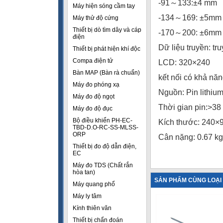
-91～133:±4 mm
Máy hiện sóng cầm tay
-134～169: ±5m
Máy thử độ cứng
Thiết bị dò tìm dây và cáp
-170～200: ±6m
điện
Dữ liệu truyền: t
Thiết bị phát hiện khí độc
Compa điện tử
LCD: 320×240
Bàn MAP (Bàn rà chuẩn)
kết nối có khả năn
Máy đo phóng xạ
Nguồn: Pin lithiu
Máy đo độ ngọt
Thời gian pin:>38
Máy đo độ đục
Bộ điều khiển PH-EC-
Kích thước: 240
TBD-D.O-RC-SS-MLSS-
ORP
Cân nặng: 0.67 kg
Thiết bị đo độ dẫn điện,
EC
Máy đo TDS (Chất rắn
hòa tan)
SẢN PHẨM CÙNG LOẠI
Máy quang phổ
Máy ly tâm
Kính thiên văn
Thiết bị chẩn đoán