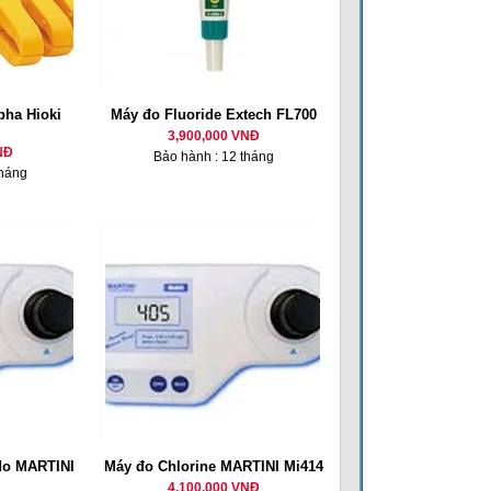
 pha Hioki
Máy đo Fluoride Extech FL700
3,900,000 VNĐ
NĐ
Bảo hành : 12 tháng
tháng
 do MARTINI
Máy đo Chlorine MARTINI Mi414
4,100,000 VNĐ