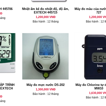
H 445706
Nhiệt ẩm kế đo nhiệt độ, độ ẩm,
Máy đo màu của nướ
EXTECH 445715
727
NĐ
1,200,000 VNĐ
1,200,000 V
háng
Bảo hành : 12 tháng
Bảo hành : 12 
LẬP TRÌNH
Máy đo mực nước DS-202
Máy đo Chlorine tự
 EXTECH
MW10
1,300,000 VNĐ
1,630,000 V
Bảo hành : 12 tháng
NĐ
Bảo hành : 12 
háng