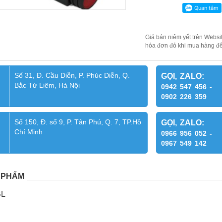
Giá bán niêm yết trên Websit
hóa đơn đỏ khi mua hàng để
Số 31, Đ. Cầu Diễn, P. Phúc Diễn, Q.
GỌI, ZALO:
Bắc Từ Liêm, Hà Nội
0942 547 456 -
0902 226 359
Số 150, Đ. số 9, P. Tân Phú, Q. 7, TP.Hồ
GỌI, ZALO:
Chí Minh
0966 956 052 -
0967 549 142
 PHẨM
BL