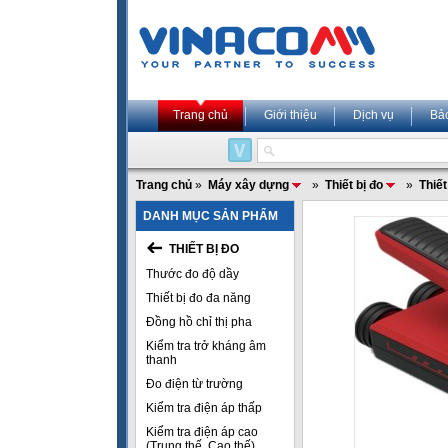
Trang chủ
Giới thiệu
Dịch vụ
Bả
Trang chủ
»
Máy xây dựng
»
Thiết bị đo
»
Thiết
DANH MỤC SẢN PHẨM
THIẾT BỊ ĐO
Thước đo độ dầy
Thiết bị đo đa năng
Đồng hồ chỉ thị pha
Kiểm tra trở kháng âm
thanh
Đo điện từ trường
Kiểm tra điện áp thấp
Kiểm tra điện áp cao
(Trung thế, Cao thế)