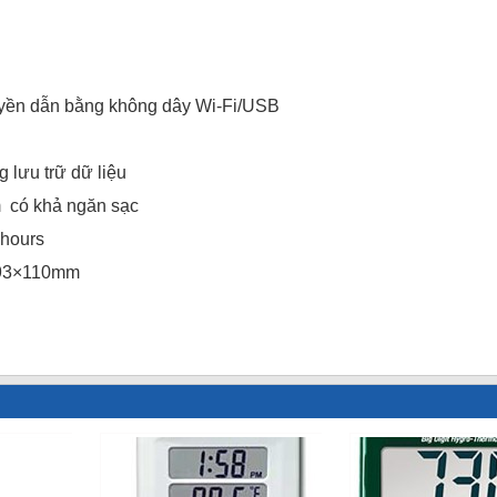
m
m
ruyền dẫn bằng không dây Wi-Fi/USB
g lưu trữ dữ liệu
m có khả ngăn sạc
 hours
×93×110mm