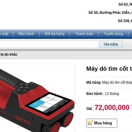
Số 62, 
Số 30, Đường Phúc Diễn,
Số 150, 
o mật
Bảo hành
Đổi trả hàng
Thanh toán
Tuyển dụng
 bị đo khác
Máy dò tìm cốt 
Mã hàng
:Máy dò tìm cốt th
Bảo hành
: 12 tháng
72,000,000
Giá
:
Mua hàng