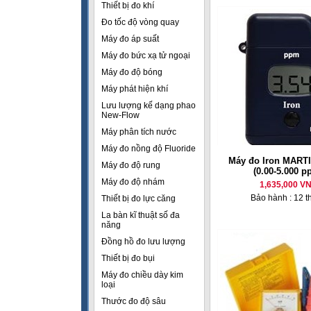
Thiết bị đo khí
Đo tốc độ vòng quay
Máy đo áp suất
Máy đo bức xạ tử ngoại
Máy đo độ bóng
Máy phát hiện khí
Lưu lượng kế dạng phao
New-Flow
Máy phân tích nước
Máy đo nồng độ Fluoride
Máy đo Iron MART
Máy đo độ rung
(0.00-5.000 p
Máy đo độ nhám
1,635,000 V
Bảo hành : 12 t
Thiết bị đo lực căng
La bàn kĩ thuật số đa
năng
Đồng hồ đo lưu lượng
Thiết bị đo bụi
Máy đo chiều dày kim
loại
Thước đo độ sâu