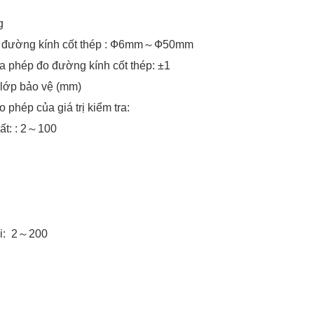
g
o đường kính cốt thép : Ф6mm～Ф50mm
ủa phép đo đường kính cốt thép: ±1
 lớp bảo vệ (mm)
o phép của giá trị kiểm tra:
ất: : 2～100
ai: 2～200