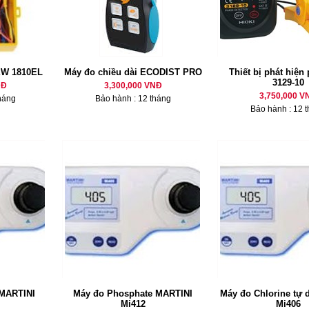
EW 1810EL
Máy đo chiều dài ECODIST PRO
Thiết bị phát hiện
3129-10
NĐ
3,300,000 VNĐ
3,750,000 V
háng
Bảo hành : 12 tháng
Bảo hành : 12 
MARTINI
Máy đo Phosphate MARTINI
Máy đo Chlorine tự
Mi412
Mi406