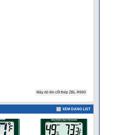
Máy dò tìm cốt thép ZBL-R660
XEM DẠNG LIST