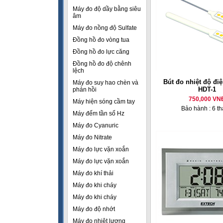
Máy đo độ dầy bằng siêu
âm
Máy đo nồng độ Sulfate
Đồng hồ đo vòng tua
Đồng hồ đo lực căng
Đồng hồ đo độ chênh
lệch
Bút đo nhiệt độ đi
Máy đo suy hao chèn và
HDT-1
phản hồi
750,000 VN
Máy hiện sóng cầm tay
Bảo hành : 6 t
Máy đếm tần số Hz
Máy đo Cyanuric
Máy đo Nitrate
Máy đo lực vặn xoắn
Máy đo lực vặn xoắn
Máy đo khí thải
Máy đo khi cháy
Máy đo khi cháy
Máy đo độ nhớt
Máy đo nhiệt lượng