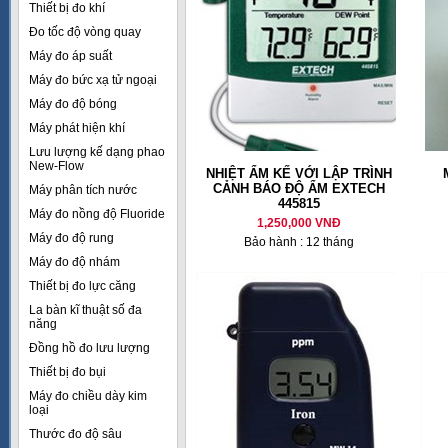
Thiết bị đo khí
Đo tốc độ vòng quay
Máy đo áp suất
Máy đo bức xạ tử ngoại
Máy đo độ bóng
Máy phát hiện khí
Lưu lượng kế dạng phao
New-Flow
NHIỆT ẨM KẾ VỚI LẬP TRÌNH
CẢNH BÁO ĐỘ ẨM EXTECH
Máy phân tích nước
445815
Máy đo nồng độ Fluoride
1,250,000 VNĐ
Máy đo độ rung
Bảo hành : 12 tháng
Máy đo độ nhám
Thiết bị đo lực căng
La bàn kĩ thuật số đa
năng
Đồng hồ đo lưu lượng
Thiết bị đo bụi
Máy đo chiều dày kim
loại
Thước đo độ sâu