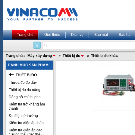
Trang chủ
Giới thiệu
Dịch vụ
Bảo mật
Bảo hành
Trang chủ
»
Máy xây dựng
»
Thiết bị đo
»
Thiết bị đo khác
DANH MỤC SẢN PHẨM
THIẾT BỊ ĐO
Thước đo độ dầy
Thiết bị đo đa năng
Đồng hồ chỉ thị pha
Kiểm tra trở kháng âm
thanh
Đo điện từ trường
Kiểm tra điện áp thấp
Kiểm tra điện áp cao
(Trung thế, Cao thế)