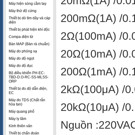
20mΩ(1A) /0.0
Máy hiện sóng cầm tay
Máy thử độ cứng
200mΩ(1A) /0.
Thiết bị dò tìm dây và cáp
điện
Thiết bị phát hiện khí độc
2Ω(100mA) /0.0
Compa điện tử
Bàn MAP (Bàn rà chuẩn)
20Ω(10mA) /0.
Máy đo phóng xạ
Máy đo độ ngọt
Máy đo độ đục
200Ω(1mA) /0.1
Bộ điều khiển PH-EC-
TBD-D.O-RC-SS-MLSS-
ORP
2kΩ(100μA) /0.
Thiết bị đo độ dẫn điện,
EC
Máy đo TDS (Chất rắn
20kΩ(10μA) /0.
hòa tan)
Máy quang phổ
Máy ly tâm
Nguồn :220VA
Kính thiên văn
Thiết bị chẩn đoán