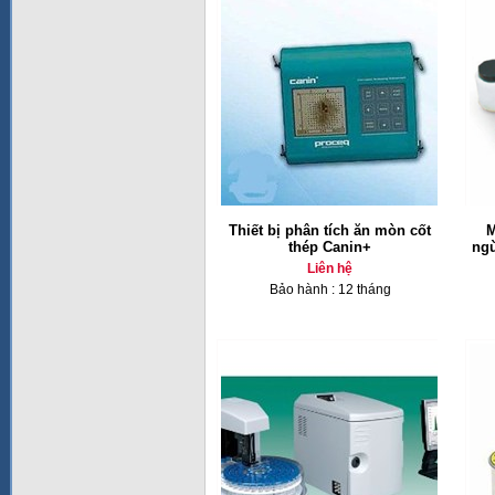
Thiết bị phân tích ăn mòn cốt
M
thép Canin+
ngừ
Liên hệ
Bảo hành : 12 tháng