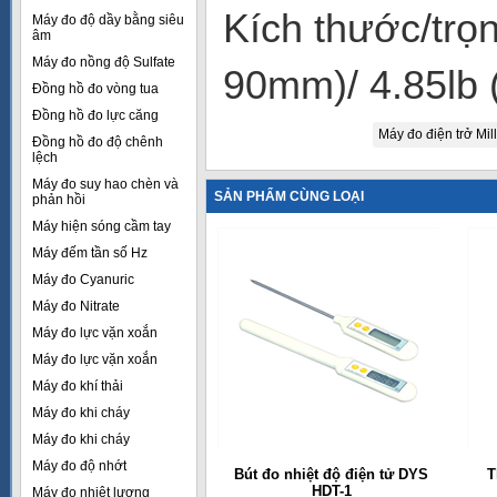
Kích thước/trọn
Máy đo độ dầy bằng siêu
âm
Máy đo nồng độ Sulfate
90mm)/ 4.85lb 
Đồng hồ đo vòng tua
Đồng hồ đo lực căng
Máy đo điện trở Mi
Đồng hồ đo độ chênh
lệch
Máy đo suy hao chèn và
SẢN PHẨM CÙNG LOẠI
phản hồi
Máy hiện sóng cầm tay
Máy đếm tần số Hz
Máy đo Cyanuric
Máy đo Nitrate
Máy đo lực vặn xoắn
Máy đo lực vặn xoắn
Máy đo khí thải
Máy đo khi cháy
Máy đo khi cháy
Máy đo độ nhớt
Bút đo nhiệt độ điện tử DYS
T
HDT-1
Máy đo nhiệt lượng