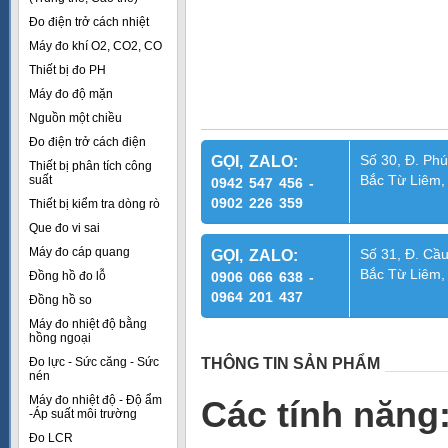
Đo điện trở cách nhiệt
Máy đo khí O2, CO2, CO
Thiết bị đo PH
Máy đo độ mặn
Nguồn một chiều
Đo điện trở cách điện
Số 30, Đ. Phú
GỌI, ZALO:
Thiết bị phân tích công
Bắc Từ Liêm,
suất
0942 547 456 -
0902 226 359
Thiết bị kiểm tra dòng rò
Que đo vi sai
Máy đo cáp quang
Số 31, Đ. Cầu
GỌI, ZALO:
Bắc Từ Liêm,
Đồng hồ đo lỗ
0906 066 638 -
0964 201 437
Đồng hồ so
Máy đo nhiệt độ bằng
hồng ngoại
Đo lực - Sức căng - Sức
THÔNG TIN SẢN PHẨM
nén
Máy đo nhiệt độ - Độ ẩm
Các tính năng
-Áp suất môi trường
Đo LCR