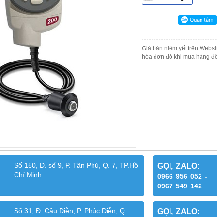
Giá bán niêm yết trên Websit
hóa đơn đỏ khi mua hàng để
Số 150, Đ. số 9, P. Tân Phú, Q. 7, TP.Hồ
GỌI, ZALO:
Chí Minh
0966 956 052 -
0967 549 142
Số 31, Đ. Cầu Diễn, P. Phúc Diễn, Q.
GỌI, ZALO: