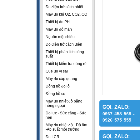
Đo điện trở cách nhiệt
Máy đo khí O2, CO2, CO
Thiết bị đo PH
Máy đo độ mặn
Nguồn một chiều
Đo điện trở cách điện
Thiết bị phân tích công
suất
Thiết bị kiểm tra dòng rò
Que đo vi sai
Máy đo cáp quang
Đồng hồ đo lỗ
Đồng hồ so
Máy đo nhiệt độ bằng
hồng ngoại
GỌI, ZALO:
Đo lực - Sức căng - Sức
0967 458 568 -
nén
0926 575 555
Máy đo nhiệt độ - Độ ẩm
-Áp suất môi trường
GỌI, ZALO:
Đo LCR