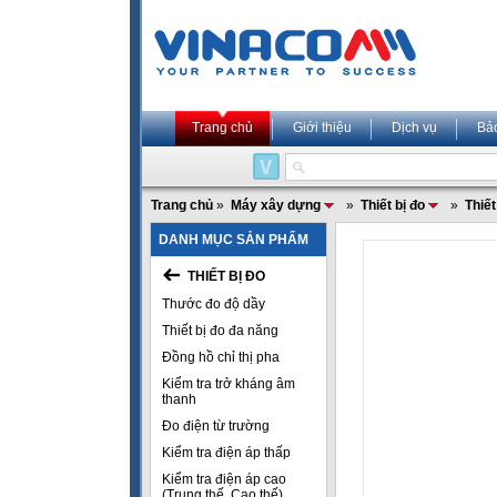
Trang chủ
Giới thiệu
Dịch vụ
Bả
Trang chủ
»
Máy xây dựng
»
Thiết bị đo
»
Thiết
DANH MỤC SẢN PHẨM
THIẾT BỊ ĐO
Thước đo độ dầy
Thiết bị đo đa năng
Đồng hồ chỉ thị pha
Kiểm tra trở kháng âm
thanh
Đo điện từ trường
Kiểm tra điện áp thấp
Kiểm tra điện áp cao
(Trung thế, Cao thế)