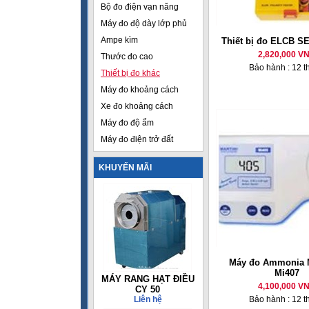
Bộ đo điện vạn năng
Máy đo độ dày lớp phủ
Ampe kìm
Thiết bị đo ELCB S
2,820,000 V
Thước đo cao
Bảo hành : 12 t
Thiết bị đo khác
Máy đo khoảng cách
Xe đo khoảng cách
Máy đo độ ẩm
Máy đo điện trở đất
KHUYẾN MÃI
Máy đo Ammonia 
Mi407
MÁY RANG HẠT ĐIỀU
4,100,000 V
CY 50
Liên hệ
Bảo hành : 12 t