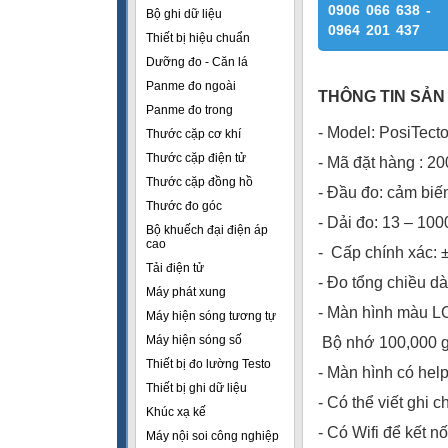
0906 066 638 -
Bộ ghi dữ liệu
0964 201 437
Thiết bị hiệu chuẩn
Dưỡng đo - Căn lá
Panme đo ngoài
THÔNG TIN SẢN
Panme đo trong
- Model: PosiTect
Thước cặp cơ khí
Thước cặp điện tử
- Mã đặt hàng : 2
Thước cặp đồng hồ
- Đầu đo: cảm biế
Thước đo góc
- Dải đo: 13 – 100
Bộ khuếch đại điện áp
cao
-
Cấp chính xác: ±
Tải điện tử
- Đo tổng chiều dà
Máy phát xung
- Màn hình màu 
Máy hiện sóng tương tự
Máy hiện sóng số
Bộ nhớ 100,000 gi
Thiết bị đo lường Testo
- Màn hình có help
Thiết bị ghi dữ liệu
- Có thể viết ghi c
Khúc xạ kế
- Có Wifi để kết n
Máy nội soi công nghiệp