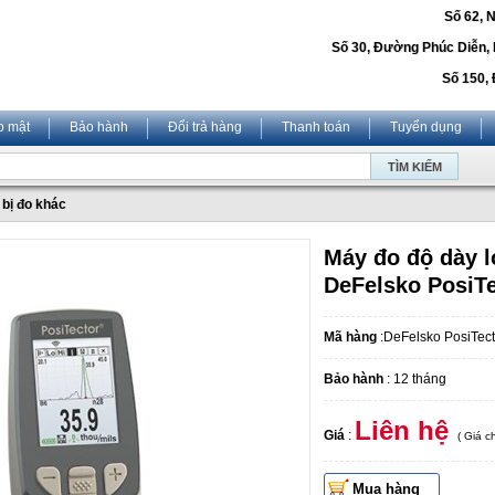
Số 62, 
Số 30, Đường Phúc Diễn,
Số 150, 
o mật
Bảo hành
Đổi trả hàng
Thanh toán
Tuyển dụng
 bị đo khác
Máy đo độ dày l
DeFelsko PosiT
Mã hàng
:DeFelsko PosiTec
Bảo hành
: 12 tháng
Liên hệ
Giá
:
( Giá 
Mua hàng