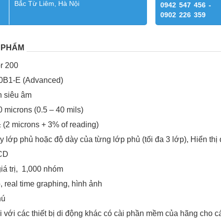
Bắc Từ Liêm, Hà Nội
0942 547 456 -
0902 226 359
 PHẨM
or 200
00B1-E (
Advanced)
n siêu âm
0 microns (0.5 – 40 mils)
 (2 microns + 3% of reading)
y lớp phủ hoặc độ dày của từng lớp phủ (tối đa 3 lớp), Hiển thị
LCD
á trị, 1,000 nhóm
, real time graphing, hình ảnh
hú
ối với các thiết bị di động khác có cài phần mềm của hãng cho 