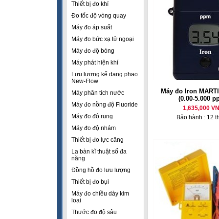
Thiết bị đo khí
Đo tốc độ vòng quay
Máy đo áp suất
Máy đo bức xạ tử ngoại
Máy đo độ bóng
Máy phát hiện khí
Lưu lượng kế dạng phao
New-Flow
Máy đo Iron MART
Máy phân tích nước
(0.00-5.000 p
Máy đo nồng độ Fluoride
1,635,000 V
Máy đo độ rung
Bảo hành : 12 t
Máy đo độ nhám
Thiết bị đo lực căng
La bàn kĩ thuật số đa
năng
Đồng hồ đo lưu lượng
Thiết bị đo bụi
Máy đo chiều dày kim
loại
Thước đo độ sâu