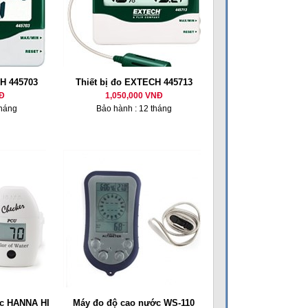
CH 445703
Thiết bị đo EXTECH 445713
Đ
1,050,000 VNĐ
tháng
Bảo hành : 12 tháng
c HANNA HI
Máy đo độ cao nước WS-110