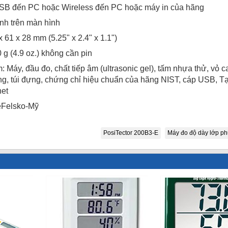
 USB đến PC hoặc Wireless đến PC hoặc máy in của hãng
nh trên màn hình
x 61 x 28 mm (5.25" x 2.4" x 1.1")
 g (4.9 oz.) không cần pin
Máy, đầu đo, chất tiếp âm (ultrasonic gel), tấm nhựa thử, vỏ ca
, túi đựng, chứng chỉ hiệu chuẩn của hãng NIST, cáp USB, Tại
net
Felsko
-Mỹ
PosiTector 200B3-E
Máy đo độ dày lớp ph