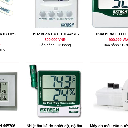
ện tử DYS
Thiết bị đo EXTECH 445702
Thiết bị đo EXTE
800,000 VNĐ
900,000 VN
Đ
Bảo hành : 12 tháng
Bảo hành : 12 
háng
H 445706
Nhiệt ẩm kế đo nhiệt độ, độ ẩm,
Máy đo màu của nướ