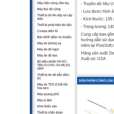
Máy hiện sóng cầm tay
- Truyền dữ liệu
Máy thử độ cứng
- Lưu được hình ả
Thiết bị dò tìm dây và cáp
- Kích thước: 135 
điện
Thiết bị phát hiện khí độc
- Trọng lượng: 140
Compa điện tử
Cung cấp bao gồm: 
Bàn MAP (Bàn rà chuẩn)
hướng dẫn sử dụng
Máy đo phóng xạ
mềm tại PosiSoft.
Máy đo độ ngọt
Hãng sản xuất:
De
Máy đo độ đục
Xuất xứ: USA
Bộ điều khiển PH-EC-
TBD-D.O-RC-SS-MLSS-
ORP
Thiết bị đo độ dẫn điện,
EC
SẢN PHẨM CÙNG LOẠI
Máy đo TDS (Chất rắn
hòa tan)
Máy quang phổ
Máy ly tâm
Kính thiên văn
Thiết bị chẩn đoán