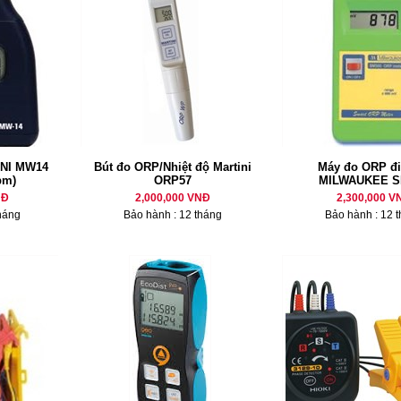
INI MW14
Bút đo ORP/Nhiệt độ Martini
Máy đo ORP đi
pm)
ORP57
MILWAUKEE S
NĐ
2,000,000 VNĐ
2,300,000 V
háng
Bảo hành : 12 tháng
Bảo hành : 12 