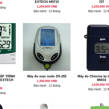
EXTECH 445715
727
NĐ
1,200,000 VNĐ
1,200,000 V
háng
Bảo hành : 12 tháng
Bảo hành : 12 
LẬP TRÌNH
Máy đo mực nước DS-202
Máy đo Chlorine tự
 EXTECH
MW10
1,300,000 VNĐ
1,630,000 V
Bảo hành : 12 tháng
NĐ
Bảo hành : 12 
háng