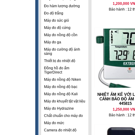
1,200,000 V
Đo hàm lượng đường
Bảo hành : 12 t
Đo độ trắng
Máy đo sức gió
Máy đo độ cứng
Máy đo nồng độ cồn
Máy đo ga
Máy đo cường độ ánh
sáng
Thiết bị đo nhiệt độ
Đồng hồ đo ẩm
TigerDirect
Máy đo nồng độ Niken
Máy đo nồng độ bạc
Máy đo nồng độ Kali
NHIỆT ẨM KẾ VỚI 
CẢNH BÁO ĐỘ ẨM
Máy đo khuyết tật vật liệu
445815
Máy đo Hydrazine
1,250,000 V
Bảo hành : 12 t
Chất chuẩn cho máy đo
Máy đo mức
Camera đo nhiệt độ