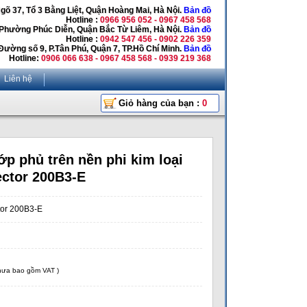
Ngõ 37, Tổ 3 Bằng Liệt, Quận Hoàng Mai, Hà Nội.
Bản đồ
Hotline :
0966 956 052 - 0967 458 568
 Phường Phúc Diễn, Quận Bắc Từ Liêm, Hà Nội.
Bản đồ
Hotline :
0942 547 456 - 0902 226 359
Đường số 9, P.Tân Phú, Quận 7, TP.Hồ Chí Minh.
Bản đồ
Hotline:
0906 066 638 - 0967 458 568 - 0939 219 368
Liên hệ
Giỏ hàng của bạn :
0
ớp phủ trên nền phi kim loại
ector 200B3-E
tor 200B3-E
chưa bao gồm VAT )