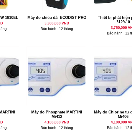
EW 1810EL
Máy đo chiều dài ECODIST PRO
Thiết bị phát hiện
3129-10
NĐ
3,300,000 VNĐ
3,750,000 V
háng
Bảo hành : 12 tháng
Bảo hành : 12 
MARTINI
Máy đo Phosphate MARTINI
Máy đo Chlorine tự
Mi412
Mi406
NĐ
4,100,000 VNĐ
4,100,000 V
háng
Bảo hành : 12 tháng
Bảo hành : 12 