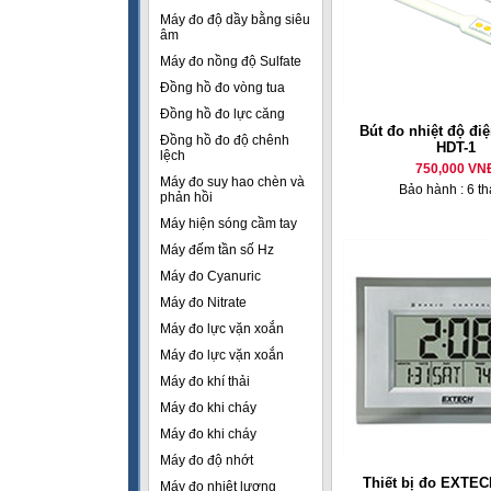
Máy đo độ dầy bằng siêu
âm
Máy đo nồng độ Sulfate
Đồng hồ đo vòng tua
Đồng hồ đo lực căng
Bút đo nhiệt độ đi
Đồng hồ đo độ chênh
HDT-1
lệch
750,000 VN
Máy đo suy hao chèn và
Bảo hành : 6 t
phản hồi
Máy hiện sóng cầm tay
Máy đếm tần số Hz
Máy đo Cyanuric
Máy đo Nitrate
Máy đo lực vặn xoắn
Máy đo lực vặn xoắn
Máy đo khí thải
Máy đo khi cháy
Máy đo khi cháy
Máy đo độ nhớt
Thiết bị đo EXTEC
Máy đo nhiệt lượng