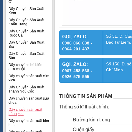
Ớt
Dây Chuyền Sản Xuất
Kem
Dây Chuyền Sản Xuất
Khẩu Trang
Dây Chuyền Sản Xuất
Ruốc Cá
Số 31, Đ. Cầu
GỌI, ZALO:
Bắc Từ Liêm,
Dây Chuyền Sản Xuất
0906 066 638 -
Bia
0964 201 437
Dây Chuyền Sản Xuất
Bún
Số 150, Đ. số
GỌI, ZALO:
Dây chuyền chế biến
dưa chuột
Chí Minh
0967 458 568 -
Dây chuyền sản xuất xúc
0926 575 555
xích
Dây Chuyền Sản Xuất
Thanh Ngũ Cốc
THÔNG TIN SẢN PHẨM
Dây chuyền sản xuất sữa
chua
Thông số kĩ thuật chính:
Dây chuyền sản xuất
bánh,kẹo
Đường kính trong
Dây chuyền sản xuất bim
bim
Cuộn giấy