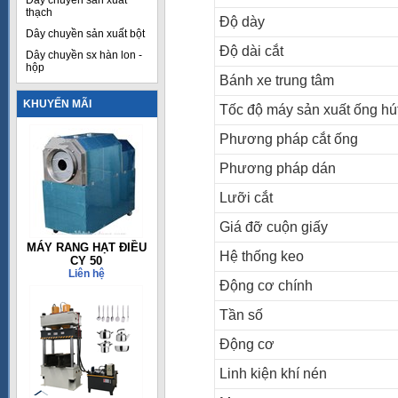
Dây chuyền sản xuất
thạch
Độ dày
Dây chuyền sản xuất bột
Độ dài cắt
Dây chuyền sx hàn lon -
hộp
Bánh xe trung tâm
KHUYẾN MÃI
Tốc độ máy sản xuất ống hút
Phương pháp cắt ống
Phương pháp dán
Lưỡi cắt
Giá đỡ cuộn giấy
MÁY RANG HẠT ĐIỀU
Hệ thống keo
CY 50
Liên hệ
Động cơ chính
Tần số
Động cơ
Linh kiện khí nén