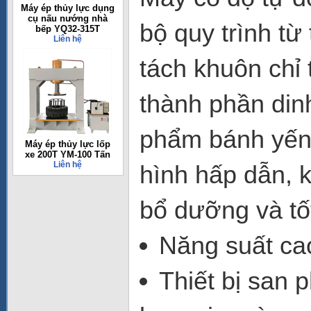
Máy ép thủy lực dụng
cụ nấu nướng nhà
bộ quy trình từ 
bếp YQ32-315T
Liên hệ
tách khuôn chỉ
thành phần din
phẩm bánh yến 
Máy ép thủy lực lốp
xe 200T YM-100 Tấn
Liên hệ
hình hấp dẫn, 
bổ dưỡng và tố
Năng suất ca
Thiết bị san 