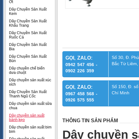
Ớt
Dây Chuyền Sản Xuất
Kem
Dây Chuyền Sản Xuất
Khẩu Trang
Dây Chuyền Sản Xuất
Ruốc Cá
Dây Chuyền Sản Xuất
Bia
Dây Chuyền Sản Xuất
Số 30, Đ. Phú
GỌI, ZALO:
Bún
Bắc Từ Liêm,
0942 547 456 -
Dây chuyền chế biến
0902 226 359
dưa chuột
Dây chuyền sản xuất xúc
xích
Số 150, Đ. số
GỌI, ZALO:
Dây Chuyền Sản Xuất
Chí Minh
0967 458 568 -
Thanh Ngũ Cốc
0926 575 555
Dây chuyền sản xuất sữa
chua
Dây chuyền sản xuất
bánh,kẹo
THÔNG TIN SẢN PHẨM
Dây chuyền sản xuất bim
Dây chuyền s
bim