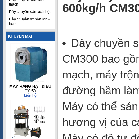
Dây chuyền sản xuất
600kg/h CM3
thạch
Dây chuyền sản xuất bột
Dây chuyền sx hàn lon -
hộp
KHUYẾN MÃI
Dây chuyền s
CM300 bao gồm
mạch, máy trộn 
MÁY RANG HẠT ĐIỀU
đường hầm làm m
CY 50
Liên hệ
Máy có thể sản 
hương vị của c
Máy có độ tự đ