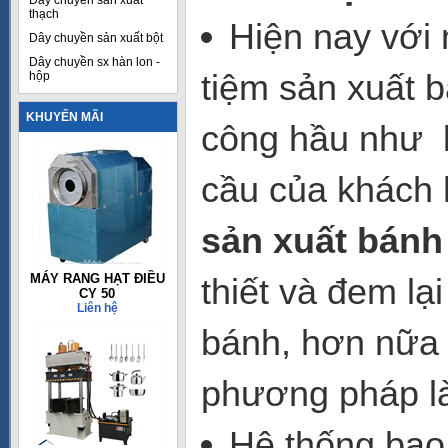
Dây chuyền sản xuất
thạch
Hiện nay với 
Dây chuyền sản xuất bột
Dây chuyền sx hàn lon -
tiệm sản xuất 
hộp
KHUYẾN MÃI
công hầu như 
cầu của khách 
sản xuất bánh
MÁY RANG HẠT ĐIỀU
thiết và đem lạ
CY 50
Liên hệ
bánh, hơn nữa 
phương pháp l
Hệ thống bao