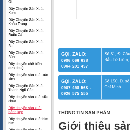
Ớt
Dây Chuyền Sản Xuất
Kem
Dây Chuyền Sản Xuất
Khẩu Trang
Dây Chuyền Sản Xuất
Ruốc Cá
Dây Chuyền Sản Xuất
Bia
Dây Chuyền Sản Xuất
Số 31, Đ. Cầu
GỌI, ZALO:
Bún
Bắc Từ Liêm,
0906 066 638 -
Dây chuyền chế biến
0964 201 437
dưa chuột
Dây chuyền sản xuất xúc
xích
Số 150, Đ. số
GỌI, ZALO:
Dây Chuyền Sản Xuất
Chí Minh
0967 458 568 -
Thanh Ngũ Cốc
0926 575 555
Dây chuyền sản xuất sữa
chua
Dây chuyền sản xuất
bánh,kẹo
THÔNG TIN SẢN PHẨM
Dây chuyền sản xuất bim
Giới thiệu s
bim