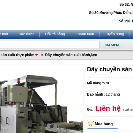
Số 62, 
Số 30, Đường Phúc Diễn,
Số 150, 
o mật
Bảo hành
Đổi trả hàng
Thanh toán
Tuyển dụng
 sản xuất thực phẩm
»
Dây chuyền sản xuất bánh,kẹo
Dây chuyền sản
Mã hàng
:VNC
Bảo hành
: 12 tháng
Liên hệ
Giá
:
( Giá 
Mua hàng