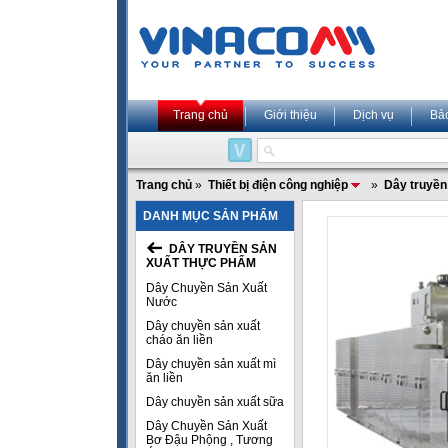
Trang chủ
Giới thiệu
Dịch vụ
Bả
Trang chủ
»
Thiết bị điện công nghiệp
»
Dây truyền
DANH MỤC SẢN PHẨM
DÂY TRUYỀN SẢN
XUẤT THỰC PHẨM
Dây Chuyền Sản Xuất
Nước
Dây chuyền sản xuất
cháo ăn liền
Dây chuyền sản xuất mì
ăn liền
Dây chuyền sản xuất sữa
Dây Chuyền Sản Xuất
Bơ Đậu Phộng , Tương