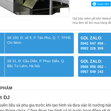
Giá bán niêm yết trên Websit
hóa đơn đỏ khi mua hàng để
Số 150, Đ. số 9, P. Tân Phú, Q. 7, TP.Hồ
GỌI, ZALO:
Chí Minh
0942 547 456 -
0902 226 359
Số 31, Đ. Cầu Diễn, P. Phúc Diễn, Q.
GỌI, ZALO:
Bắc Từ Liêm, Hà Nội
0966 956 052 -
0967 549 142
 PHẨM
t DJ
uyên liệu và phụ gia trước khi tạo hình và đưa vào lò nướng b
ong thùng chứa. Công đoạn tạo hình và lò nước hoạt động sẽ d