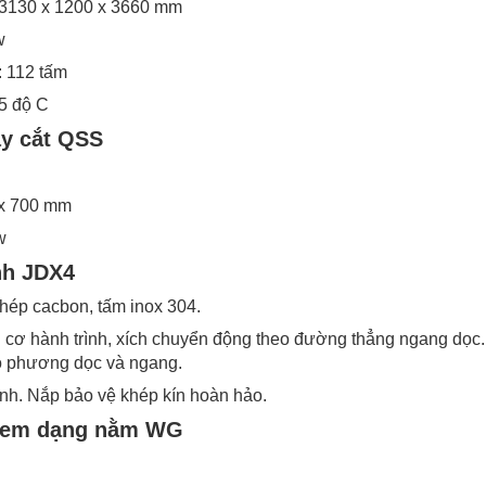
 3130 x 1200 x 3660 mm
w
: 112 tấm
 5 độ C
áy cắt QSS
 x 700 mm
w
nh JDX4
hép cacbon, tấm inox 304.
 cơ hành trình, xích chuyển động theo đường thẳng ngang dọc
o phương dọc và ngang.
ánh. Nắp bảo vệ khép kín hoàn hảo.
 kem dạng nằm WG