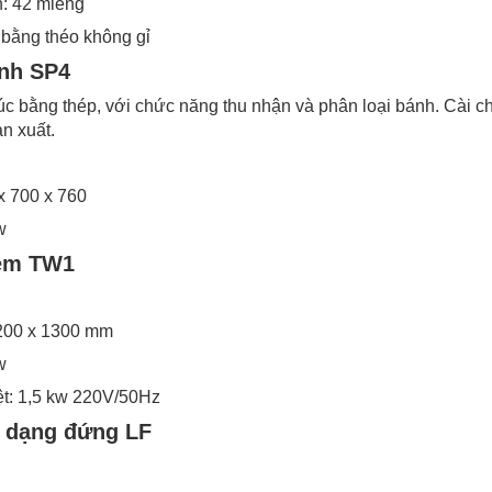
h: 42 miếng
 bằng théo không gỉ
nh SP4
 bằng thép, với chức năng thu nhận và phân loại bánh. Cài c
n xuất.
x 700 x 760
w
kem TW1
1200 x 1300 mm
w
ệt: 1,5 kw 220V/50Hz
h dạng đứng LF