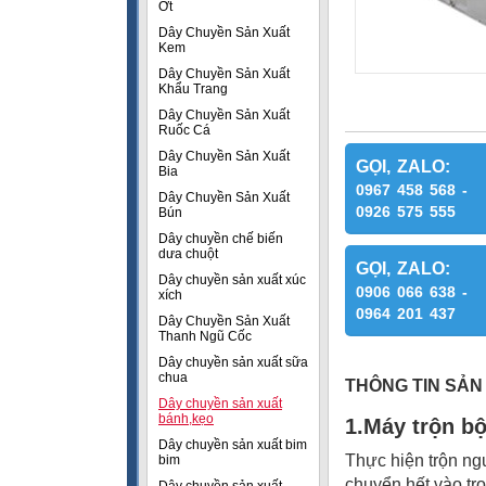
Ớt
Dây Chuyền Sản Xuất
Kem
Dây Chuyền Sản Xuất
Khẩu Trang
Dây Chuyền Sản Xuất
Ruốc Cá
Dây Chuyền Sản Xuất
GỌI, ZALO:
Bia
0967 458 568 -
Dây Chuyền Sản Xuất
0926 575 555
Bún
Dây chuyền chế biến
dưa chuột
GỌI, ZALO:
Dây chuyền sản xuất xúc
0906 066 638 -
xích
0964 201 437
Dây Chuyền Sản Xuất
Thanh Ngũ Cốc
Dây chuyền sản xuất sữa
chua
THÔNG TIN SẢN
Dây chuyền sản xuất
bánh,kẹo
1.Máy trộn bộ
Dây chuyền sản xuất bim
Thực hiện trộn ng
bim
chuyển hết vào tr