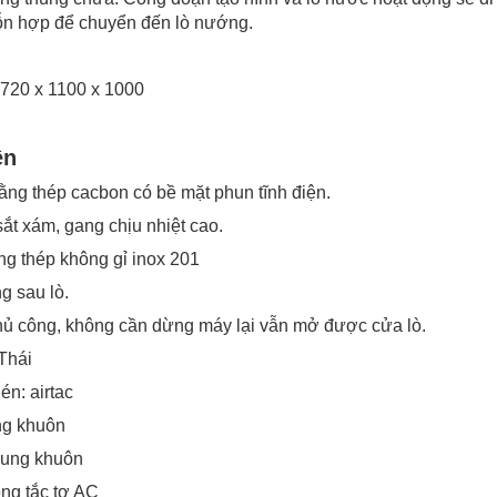
n hợp để chuyển đến lò nướng.
720 x 1100 x 1000
ện
ng thép cacbon có bề mặt phun tĩnh điện.
ắt xám, gang chịu nhiệt cao.
g thép không gỉ inox 201
g sau lò.
thủ công, không cần dừng máy lại vẫn mở được cửa lò.
Thái
én: airtac
ung khuôn
khung khuôn
ông tắc tơ AC