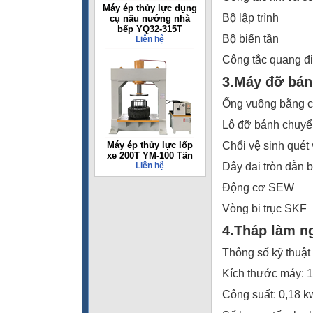
Máy ép thủy lực dụng
Bộ lập trình
cụ nấu nướng nhà
bếp YQ32-315T
Bộ biến tần
Liên hệ
Công tắc quang đ
3.Máy đỡ bán
Ống vuông bằng ch
Lô đỡ bánh chuyể
Máy ép thủy lực lốp
Chổi vệ sinh quét
xe 200T YM-100 Tấn
Liên hệ
Dây đai tròn dẫn 
Động cơ SEW
Vòng bi trục SKF
4.Tháp làm n
Thông số kỹ thuật
Kích thước máy: 1
Công suất: 0,18 k