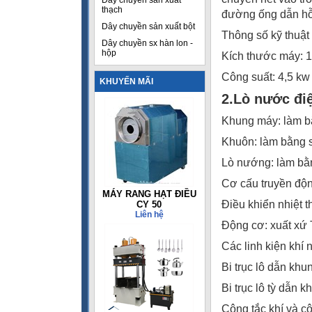
Dây chuyền sản xuất
thạch
đường ống dẫn hỗ
Dây chuyền sản xuất bột
Thông số kỹ thuật
Dây chuyền sx hàn lon -
hộp
Kích thước máy: 1
Công suất: 4,5 kw
KHUYẾN MÃI
2.Lò nước đi
Khung máy: làm bằ
Khuôn: làm bằng s
Lò nướng: làm bằn
Cơ cấu truyền độn
MÁY RANG HẠT ĐIỀU
Điều khiển nhiệt 
CY 50
Liên hệ
Động cơ: xuất xứ 
Các linh kiện khí n
Bi trục lô dẫn kh
Bi trục lô tỳ dẫn 
Công tắc khí và c