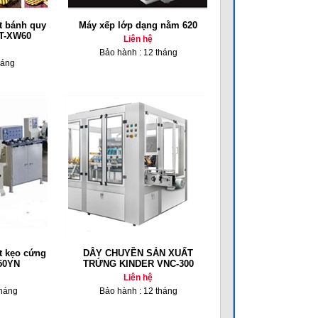
t bánh quy
Máy xếp lớp dạng nằm 620
BT-XW60
Liên hệ
Bảo hành : 12 tháng
háng
t kẹo cứng
DÂY CHUYỀN SẢN XUẤT
50YN
TRỨNG KINDER VNC-300
Liên hệ
tháng
Bảo hành : 12 tháng