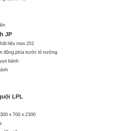
iện
h JP
ất liệu inox 201
n động phía trước lò nướng
 vụn bánh
bánh
guội LPL
300 x 700 x 2300
w