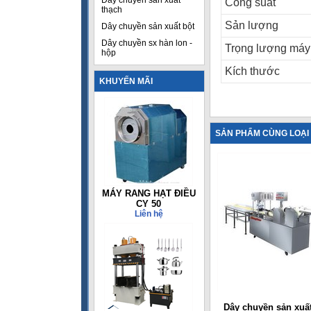
Dây chuyền sản xuất
Công suất
thạch
Sản lượng
Dây chuyền sản xuất bột
Dây chuyền sx hàn lon -
Trọng lượng máy
hộp
Kích thước
KHUYẾN MÃI
SẢN PHẨM CÙNG LOẠI
MÁY RANG HẠT ĐIỀU
CY 50
Liên hệ
Dây chuyền sản xuấ