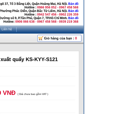
Ngõ 37, Tổ 3 Bằng Liệt, Quận Hoàng Mai, Hà Nội.
Bản đồ
Hotline :
0966 956 052 - 0967 458 568
 Phường Phúc Diễn, Quận Bắc Từ Liêm, Hà Nội.
Bản đồ
Hotline :
0942 547 456 - 0902 226 359
Đường số 9, P.Tân Phú, Quận 7, TP.Hồ Chí Minh.
Bản đồ
Hotline:
0906 066 638 - 0967 458 568 - 0939 219 368
Liên hệ
Giỏ hàng của bạn :
0
 xuất quẩy KS-KYY-S121
0 VNĐ
( Giá chưa bao gồm VAT )