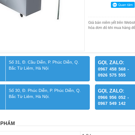
Giá bán niêm yết trên Websit
hóa đơn đỏ khi mua hàng để
Số 31, Đ. Cầu Diễn, P. Phúc Diễn, Q.
GỌI, ZALO:
Bắc Từ Liêm, Hà Nội
0967 458 568 -
0926 575 555
Số 30, Đ. Phúc Diễn, P. Phúc Diễn, Q.
GỌI, ZALO:
Bắc Từ Liêm, Hà Nội.
0966 956 052 -
0967 549 142
 PHẨM