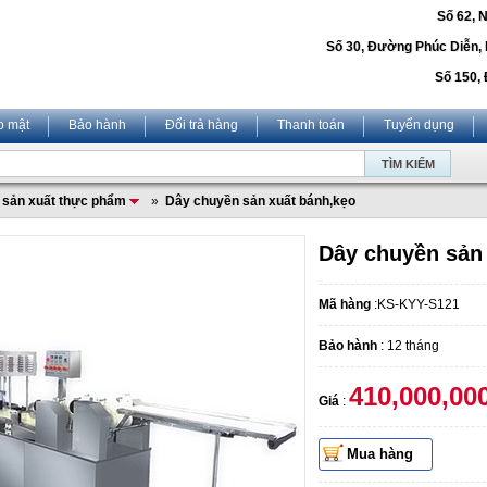
Số 62, 
Số 30, Đường Phúc Diễn,
Số 150, 
o mật
Bảo hành
Đổi trả hàng
Thanh toán
Tuyển dụng
 sản xuất thực phẩm
»
Dây chuyền sản xuất bánh,kẹo
Dây chuyền sản
Mã hàng
:KS-KYY-S121
Bảo hành
: 12 tháng
410,000,00
Giá
:
Mua hàng