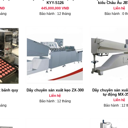
KYY-S126
kiểu Châu Âu J
VNĐ
445,000,000 VNĐ
Liên hệ
háng
Bảo hành : 12 tháng
Bảo hành : 0 t
t bánh quy
Dây chuyền sản xuất kẹo ZX-300
Dây chuyền sản xuấ
tự động MX-3
Liên hệ
Liên hệ
Bảo hành : 12 tháng
háng
Bảo hành : 12 