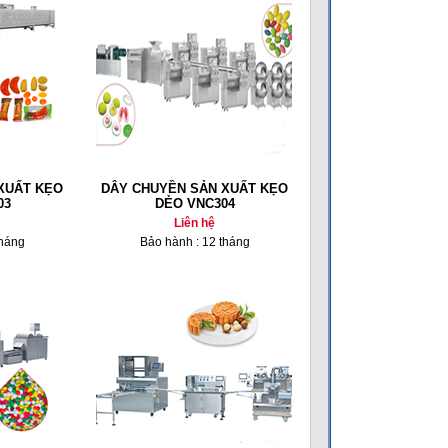
XUẤT KẸO
DÂY CHUYỀN SẢN XUẤT KẸO
03
DẺO VNC304
Liên hệ
tháng
Bảo hành : 12 tháng