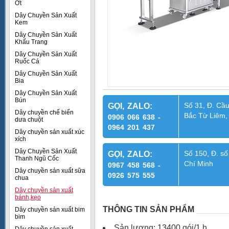
Ớt
Dây Chuyền Sản Xuất
Kem
Dây Chuyền Sản Xuất
Khẩu Trang
Dây Chuyền Sản Xuất
Ruốc Cá
Dây Chuyền Sản Xuất
Bia
Dây Chuyền Sản Xuất
Bún
Số 31, Đ. Cầu
GỌI, ZALO:
Dây chuyền chế biến
Bắc Từ Liêm,
0906 066 638 -
dưa chuột
0964 201 437
Dây chuyền sản xuất xúc
xích
Dây Chuyền Sản Xuất
Số 150, Đ. số
GỌI, ZALO:
Thanh Ngũ Cốc
Chí Minh
0967 458 568 -
Dây chuyền sản xuất sữa
0926 575 555
chua
Dây chuyền sản xuất
bánh,kẹo
THÔNG TIN SẢN PHẨM
Dây chuyền sản xuất bim
bim
Sản lượng: 13400 gói/1 h