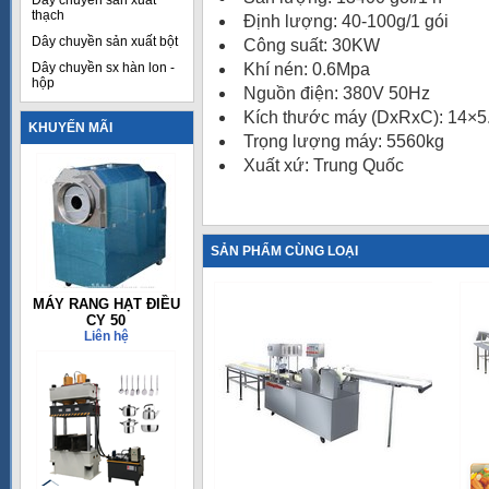
Dây chuyền sản xuất
thạch
Định lượng: 40-100g/1 gói
Dây chuyền sản xuất bột
Công suất: 30KW
Dây chuyền sx hàn lon -
Khí nén: 0.6Mpa
hộp
Nguồn điện: 380V 50Hz
Kích thước máy (DxRxC): 14×
KHUYẾN MÃI
Trọng lượng máy: 5560kg
Xuất xứ: Trung Quốc
SẢN PHẨM CÙNG LOẠI
MÁY RANG HẠT ĐIỀU
CY 50
Liên hệ