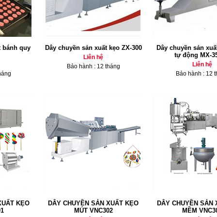
t bánh quy
Dây chuyền sản xuất kẹo ZX-300
Dây chuyền sản xuấ
tự động MX-3
Liên hệ
Liên hệ
Bảo hành : 12 tháng
háng
Bảo hành : 12 
XUẤT KẸO
DÂY CHUYỀN SẢN XUẤT KẸO
DÂY CHUYỀN SẢN 
1
MÚT VNC302
MỀM VNC3