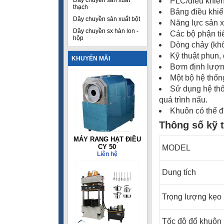
Dây chuyền sản xuất
PLC/điều khiển 
thạch
Bảng điều khi
Dây chuyền sản xuất bột
Năng lực sản xu
Dây chuyền sx hàn lon -
Các bộ phận ti
hộp
Dòng chảy (khố
Kỹ thuật phun, 
KHUYẾN MÃI
Bơm định lượng
Một bộ hệ thốn
Sử dụng hệ thố
quá trình nấu.
Khuôn có thể 
Thông số kỹ 
MÁY RANG HẠT ĐIỀU
CY 50
MODEL
Liên hệ
Dung tích
Trọng lượng kẹo
Tốc độ đổ khuôn