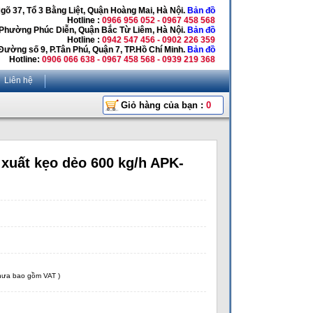
Ngõ 37, Tổ 3 Bằng Liệt, Quận Hoàng Mai, Hà Nội.
Bản đồ
Hotline :
0966 956 052 - 0967 458 568
 Phường Phúc Diễn, Quận Bắc Từ Liêm, Hà Nội.
Bản đồ
Hotline :
0942 547 456 - 0902 226 359
Đường số 9, P.Tân Phú, Quận 7, TP.Hồ Chí Minh.
Bản đồ
Hotline:
0906 066 638 - 0967 458 568 - 0939 219 368
Liên hệ
Giỏ hàng của bạn :
0
xuất kẹo dẻo 600 kg/h APK-
chưa bao gồm VAT )