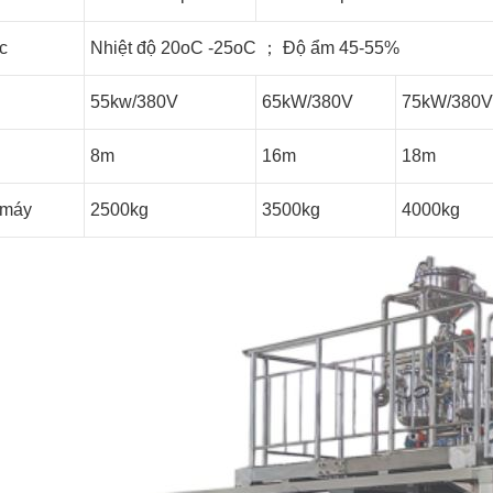
c
Nhiệt độ 20oC -25oC ； Độ ẩm 45-55%
55kw/380V
65kW/380V
75kW/380V
8m
16m
18m
 máy
2500kg
3500kg
4000kg