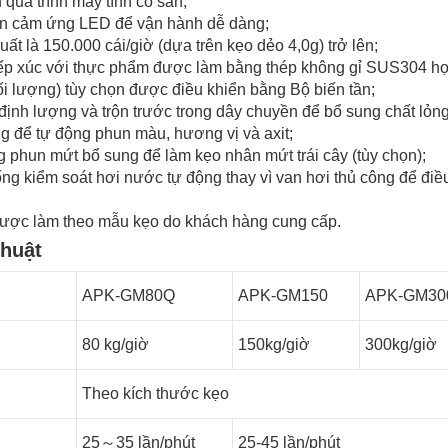
quá trình máy tính có sẵn;
ển cảm ứng LED để vận hành dễ dàng;
ất là 150.000 cái/giờ (dựa trên kẹo dẻo 4,0g) trở lên;
ếp xúc với thực phẩm được làm bằng thép không gỉ SUS304 hợ
i lượng) tùy chọn được điều khiển bằng Bộ biến tần;
định lượng và trộn trước trong dây chuyền để bổ sung chất lỏng 
 để tự động phun màu, hương vị và axit;
g phun mứt bổ sung để làm kẹo nhân mứt trái cây (tùy chọn);
ng kiểm soát hơi nước tự động thay vì van hơi thủ công để điề
được làm theo mẫu kẹo do khách hàng cung cấp.
thuật
APK-GM80Q
APK-GM150
APK-GM30
80 kg/giờ
150kg/giờ
300kg/giờ
Theo kích thước kẹo
25～35 lần/phút
25-45 lần/phút