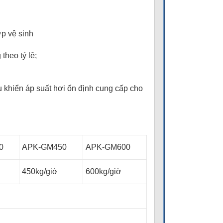
p vệ sinh
theo tỷ lệ;
u khiển áp suất hơi ổn định cung cấp cho
0
APK-GM450
APK-GM600
450kg/giờ
600kg/giờ