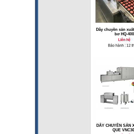
Dây chuyền sản xuấ
bơ HQ-400
Liên hệ
Bảo hành : 12 t
DÂY CHUYỀN SẢN 
QUE VNC30