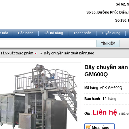
Số 62, 
Số 30, Đường Phúc Diễn,
Số 150, 
o mật
Bảo hành
Đổi trả hàng
Thanh toán
Tuyển dụng
 sản xuất thực phẩm
»
Dây chuyền sản xuất bánh,kẹo
Dây chuyền sản 
GM600Q
Mã hàng
:APK-GM600Q
Bảo hành
: 12 tháng
Liên hệ
Giá
:
( Giá 
Mua hàng