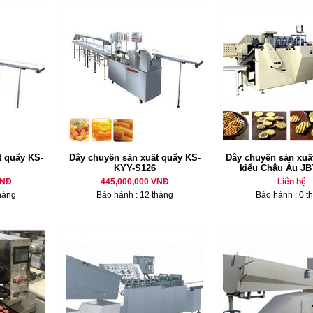
t quẩy KS-
Dây chuyền sản xuất quẩy KS-
Dây chuyền sản xuấ
KYY-S126
kiểu Châu Âu J
VNĐ
445,000,000 VNĐ
Liên hệ
háng
Bảo hành : 12 tháng
Bảo hành : 0 t