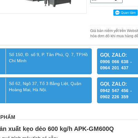
Giá bán niêm yết trên Websit
hóa đơn đỏ khi mua hàng để
Số 150, Đ. số 9, P. Tân Phú, Q. 7, TP.Hồ
GỌI, ZALO:
Chí Minh
0906 066 638 -
0964 201 437
Số 62, Ngõ 37, Tổ 3 Bằng Liệt, Quận
GỌI, ZALO:
Hoàng Mai, Hà Nội.
0942 547 456 -
0902 226 359
 PHẨM
ản xuất kẹo dẻo 600 kg/h APK-GM600Q