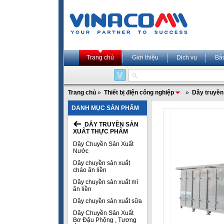
Trang chủ
Giới thiệu
Dịch vụ
Bả
Trang chủ
»
Thiết bị điện công nghiệp
»
Dây truyền
DANH MỤC SẢN PHẨM
DÂY TRUYỀN SẢN
XUẤT THỰC PHẨM
Dây Chuyền Sản Xuất
Nước
Dây chuyền sản xuất
cháo ăn liền
Dây chuyền sản xuất mì
ăn liền
Dây chuyền sản xuất sữa
Dây Chuyền Sản Xuất
Bơ Đậu Phộng , Tương