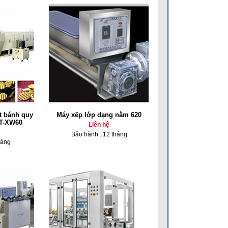
t bánh quy
Máy xếp lớp dạng nằm 620
BT-XW60
Liên hệ
Bảo hành : 12 tháng
háng