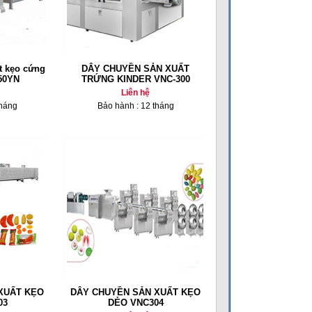
t kẹo cứng
DÂY CHUYỀN SẢN XUẤT
50YN
TRỨNG KINDER VNC-300
Liên hệ
tháng
Bảo hành : 12 tháng
XUẤT KẸO
DÂY CHUYỀN SẢN XUẤT KẸO
03
DẺO VNC304