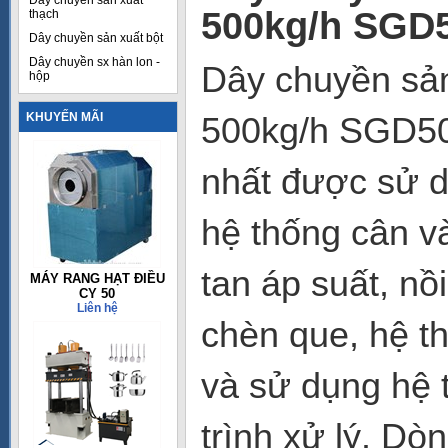
Dây chuyền sản xuất
500kg/h SGD
thạch
Dây chuyền sản xuất bột
Dây chuyền sx hàn lon -
Dây chuyền sản
hộp
KHUYẾN MÃI
500kg/h SGD500B
nhất được sử d
hệ thống cân và
tan áp suất, nồi
MÁY RANG HẠT ĐIỀU
CY 50
Liên hệ
chèn que, hệ 
và sử dụng hệ t
trình xử lý. Dò