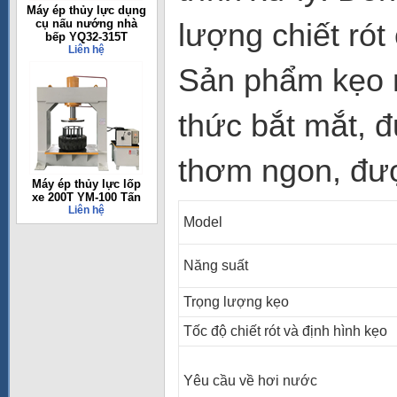
Máy ép thủy lực dụng
cụ nấu nướng nhà
lượng chiết rót
bếp YQ32-315T
Liên hệ
Sản phẩm kẹo m
thức bắt mắt, 
thơm ngon, đượ
Máy ép thủy lực lốp
xe 200T YM-100 Tấn
Liên hệ
Model
Năng suất
Trọng lượng kẹo
Tốc độ chiết rót và định hình kẹo
Yêu cầu về hơi nước