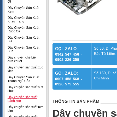
Ớt
Dây Chuyền Sản Xuất
Kem
Dây Chuyền Sản Xuất
Khẩu Trang
Dây Chuyền Sản Xuất
Ruốc Cá
Dây Chuyền Sản Xuất
Bia
Dây Chuyền Sản Xuất
Số 30, Đ. Phú
GỌI, ZALO:
Bún
Bắc Từ Liêm,
0942 547 456 -
Dây chuyền chế biến
0902 226 359
dưa chuột
Dây chuyền sản xuất xúc
xích
Số 150, Đ. số
GỌI, ZALO:
Dây Chuyền Sản Xuất
Chí Minh
0967 458 568 -
Thanh Ngũ Cốc
0926 575 555
Dây chuyền sản xuất sữa
chua
Dây chuyền sản xuất
bánh,kẹo
THÔNG TIN SẢN PHẨM
Dây chuyền sản xuất bim
Dây chuyền s
bim