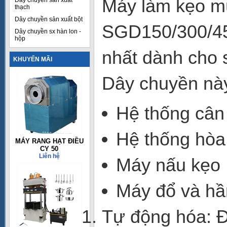
Máy làm kẹo mú
Dây chuyền sản xuất
thạch
Dây chuyền sản xuất bột
SGD150/300/450
Dây chuyền sx hàn lon -
hộp
nhất dành cho 
KHUYẾN MÃI
Dây chuyền nà
Hệ thống cân 
Hệ thống hòa 
MÁY RANG HẠT ĐIỀU
CY 50
Liên hệ
Máy nấu kẹo
Máy đổ và h
Tự động hóa: 