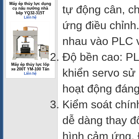
Máy ép thủy lực dụng
tự động cân, c
cụ nấu nướng nhà
bếp YQ32-315T
Liên hệ
ứng điều chỉnh.
nhau vào PLC v
Độ bền cao: PL
Máy ép thủy lực lốp
khiển servo sử
xe 200T YM-100 Tấn
Liên hệ
hoạt động đáng 
Kiểm soát chín
dễ dàng thay đổ
hình cảm ứng. 