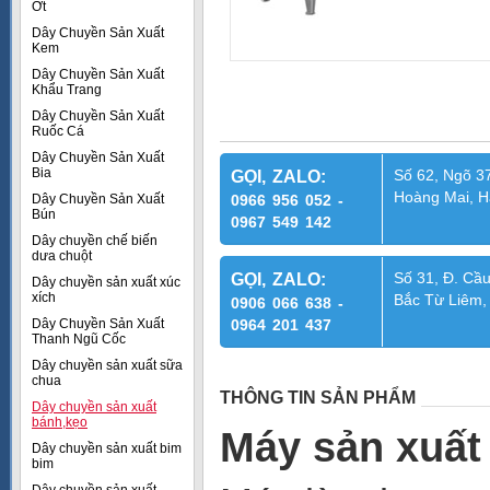
Ớt
Dây Chuyền Sản Xuất
Kem
Dây Chuyền Sản Xuất
Khẩu Trang
Dây Chuyền Sản Xuất
Ruốc Cá
Dây Chuyền Sản Xuất
Bia
Số 62, Ngõ 37
GỌI, ZALO:
Hoàng Mai, H
Dây Chuyền Sản Xuất
0966 956 052 -
Bún
0967 549 142
Dây chuyền chế biến
dưa chuột
Số 31, Đ. Cầu
GỌI, ZALO:
Dây chuyền sản xuất xúc
xích
Bắc Từ Liêm,
0906 066 638 -
Dây Chuyền Sản Xuất
0964 201 437
Thanh Ngũ Cốc
Dây chuyền sản xuất sữa
chua
THÔNG TIN SẢN PHẨM
Dây chuyền sản xuất
bánh,kẹo
Máy sản xuất
Dây chuyền sản xuất bim
bim