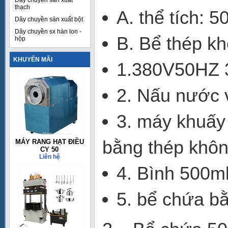
Dây chuyền sản xuất
thạch
A. thể tích: 5
Dây chuyền sản xuất bột
Dây chuyền sx hàn lon -
B. Bể thép k
hộp
KHUYẾN MÃI
1.380V50HZ 
2. Nấu nước 
3. máy khuấy 
bằng thép khôn
MÁY RANG HẠT ĐIỀU
CY 50
Liên hệ
4. Bình 500m
5. bể chứa bằ