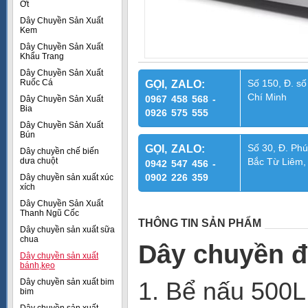
Ớt
Dây Chuyền Sản Xuất
Kem
Dây Chuyền Sản Xuất
Khẩu Trang
Dây Chuyền Sản Xuất
Ruốc Cá
Số 150, Đ. số
GỌI, ZALO:
Chí Minh
0967 458 568 -
Dây Chuyền Sản Xuất
Bia
0926 575 555
Dây Chuyền Sản Xuất
Bún
Số 30, Đ. Phú
GỌI, ZALO:
Dây chuyền chế biến
dưa chuột
Bắc Từ Liêm,
0942 547 456 -
0902 226 359
Dây chuyền sản xuất xúc
xích
Dây Chuyền Sản Xuất
Thanh Ngũ Cốc
THÔNG TIN SẢN PHẨM
Dây chuyền sản xuất sữa
chua
Dây chuyền đ
Dây chuyền sản xuất
bánh,kẹo
Dây chuyền sản xuất bim
1. Bể nấu 500L 
bim