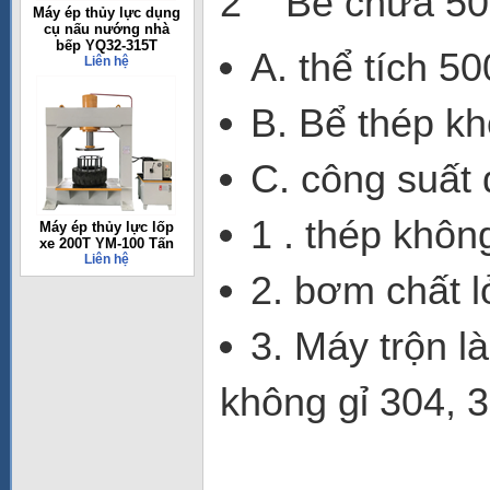
2 Bể chứa 500
Máy ép thủy lực dụng
cụ nấu nướng nhà
bếp YQ32-315T
A. thể tích 5
Liên hệ
B. Bể thép kh
C. công suất 
1 . thép khôn
Máy ép thủy lực lốp
xe 200T YM-100 Tấn
Liên hệ
2. bơm chất 
3. Máy trộn l
không gỉ 304, 3