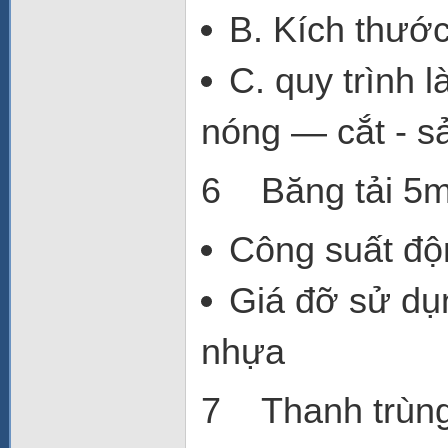
B. Kích thư
C. quy trình l
nóng — cắt - s
6 Băng tải
Công suất độ
Giá đỡ sử dụn
nhựa
7 Thanh trùng