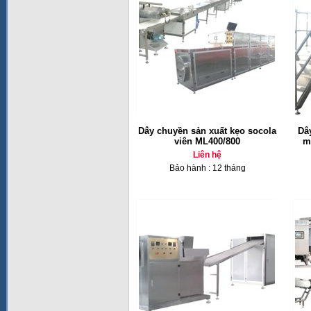
Dây chuyền sản xuất kẹo socola
Dâ
viên ML400/800
m
Liên hệ
Bảo hành : 12 tháng