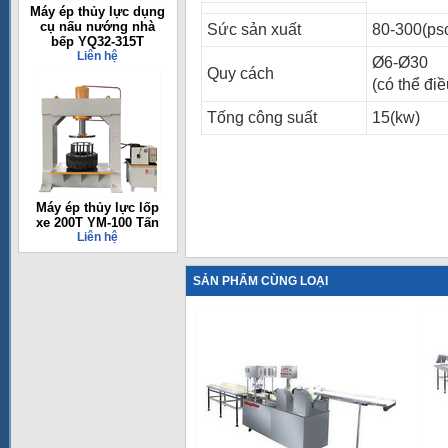
Máy ép thủy lực dụng
cụ nấu nướng nhà
Sức sản xuất
80-300(ps
bếp YQ32-315T
Liên hệ
Ø6-Ø30
Quy cách
(có thể đi
Tống công suất
15(kw)
Máy ép thủy lực lốp
xe 200T YM-100 Tấn
Liên hệ
SẢN PHẨM CÙNG LOẠI