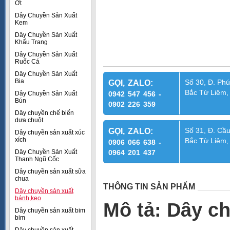
Ớt
Dây Chuyền Sản Xuất
Kem
Dây Chuyền Sản Xuất
Khẩu Trang
Dây Chuyền Sản Xuất
Ruốc Cá
Dây Chuyền Sản Xuất
Bia
Số 30, Đ. Phú
GỌI, ZALO:
Bắc Từ Liêm,
Dây Chuyền Sản Xuất
0942 547 456 -
Bún
0902 226 359
Dây chuyền chế biến
dưa chuột
Số 31, Đ. Cầu
GỌI, ZALO:
Dây chuyền sản xuất xúc
xích
Bắc Từ Liêm,
0906 066 638 -
Dây Chuyền Sản Xuất
0964 201 437
Thanh Ngũ Cốc
Dây chuyền sản xuất sữa
chua
THÔNG TIN SẢN PHẨM
Dây chuyền sản xuất
bánh,kẹo
Mô tả: Dây c
Dây chuyền sản xuất bim
bim