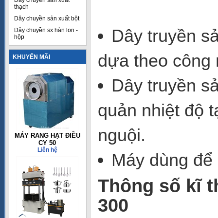
Dây chuyền sản xuất
thạch
Dây chuyền sản xuất bột
Dây truyền s
Dây chuyền sx hàn lon -
hộp
dựa theo công 
KHUYẾN MÃI
Dây truyền sả
quản nhiệt độ t
nguội.
MÁY RANG HẠT ĐIỀU
CY 50
Liên hệ
Máy dùng để 
Thông số kĩ t
300