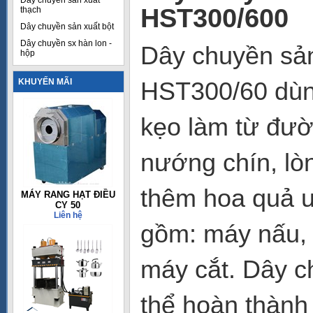
Dây chuyền sản xuất
HST300/600
thạch
Dây chuyền sản xuất bột
Dây chuyền sx hàn lon -
Dây chuyền sản
hộp
KHUYẾN MÃI
HST300/60 dùng
kẹo làm từ đườ
nướng chín, lòn
thêm hoa quả 
MÁY RANG HẠT ĐIỀU
CY 50
Liên hệ
gồm: máy nấu, 
máy cắt. Dây c
thể hoàn thành 