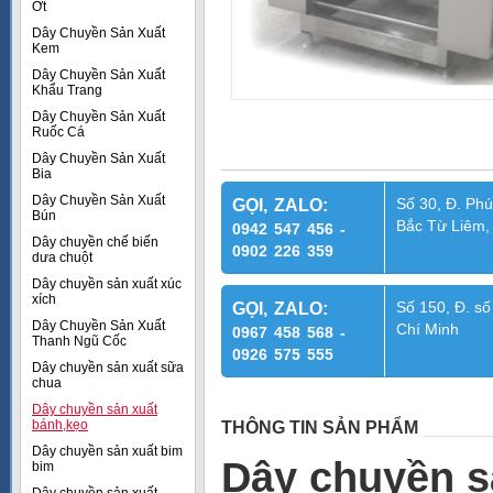
Ớt
Dây Chuyền Sản Xuất
Kem
Dây Chuyền Sản Xuất
Khẩu Trang
Dây Chuyền Sản Xuất
Ruốc Cá
Dây Chuyền Sản Xuất
Bia
Dây Chuyền Sản Xuất
Số 30, Đ. Phú
GỌI, ZALO:
Bún
Bắc Từ Liêm,
0942 547 456 -
Dây chuyền chế biến
0902 226 359
dưa chuột
Dây chuyền sản xuất xúc
xích
Số 150, Đ. số
GỌI, ZALO:
Dây Chuyền Sản Xuất
Chí Minh
0967 458 568 -
Thanh Ngũ Cốc
0926 575 555
Dây chuyền sản xuất sữa
chua
Dây chuyền sản xuất
bánh,kẹo
THÔNG TIN SẢN PHẨM
Dây chuyền sản xuất bim
Dây chuyền s
bim