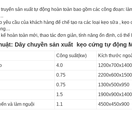
 truyển sản xuất tự động hoàn toàn bao gồm các công đoạn: làm t
i…
o yêu cầu của khách hàng để chế tạo ra các loại kẹo sữa , kẹo
uông…
kế hoàn toàn mới, thao tác đơn giản, tính năng ổn định, có thế li
thuật: Dây chuyền sản xuất kẹo cứng tự động
Công suất(kw)
Kích thước ngo
o
4.0
1200x700x1400
0.75
2200x600x1500
0.75
1300x500x950
1.5
1900x900x1400
yển và làm nguội
1.1
4500x450x900