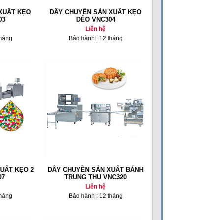
XUẤT KẸO
DÂY CHUYỀN SẢN XUẤT KẸO
03
DẺO VNC304
Liên hệ
tháng
Bảo hành : 12 tháng
UẤT KẸO 2
DÂY CHUYỀN SẢN XUẤT BÁNH
07
TRUNG THU VNC320
Liên hệ
tháng
Bảo hành : 12 tháng