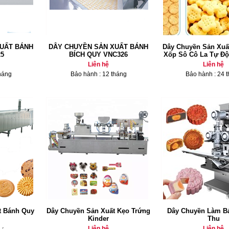
UẤT BÁNH
DÂY CHUYỀN SẢN XUẤT BÁNH
Dây Chuyền Sản Xuấ
5
BÍCH QUY VNC326
Xốp Sô Cô La Tự Đ
Liên hệ
Liên hệ
háng
Bảo hành : 12 tháng
Bảo hành : 24 
t Bánh Quy
Dây Chuyền Sản Xuất Kẹo Trứng
Dây Chuyền Làm B
Kinder
Thu
Liên hệ
Liên hệ