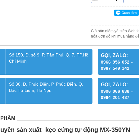
Giá bán niêm yết trên Websit
hóa đơn đỏ khi mua hàng để
Số 150, Đ. số 9, P. Tân Phú, Q. 7, TP.Hồ
GỌI, ZALO:
Chí Minh
0966 956 052 -
0967 549 142
Số 30, Đ. Phúc Diễn, P. Phúc Diễn, Q.
GỌI, ZALO:
Bắc Từ Liêm, Hà Nội.
0906 066 638 -
0964 201 437
 PHẨM
huyền sản xuất kẹo cứng tự động MX-350YN