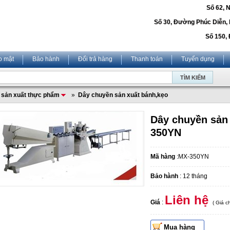
Số 62, 
Số 30, Đường Phúc Diễn,
Số 150, 
o mật
Bảo hành
Đổi trả hàng
Thanh toán
Tuyển dụng
 sản xuất thực phẩm
»
Dây chuyền sản xuất bánh,kẹo
Dây chuyền sản
350YN
Mã hàng
:MX-350YN
Bảo hành
: 12 tháng
Liên hệ
Giá
:
( Giá 
Mua hàng