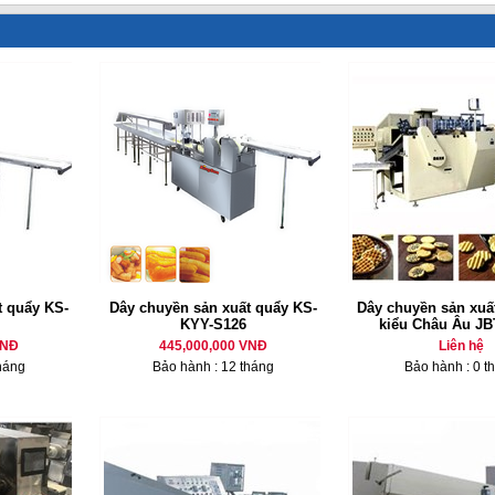
t quẩy KS-
Dây chuyền sản xuất quẩy KS-
Dây chuyền sản xuấ
KYY-S126
kiểu Châu Âu J
VNĐ
445,000,000 VNĐ
Liên hệ
háng
Bảo hành : 12 tháng
Bảo hành : 0 t