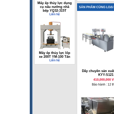
Máy ép thủy lực dụng
cụ nấu nướng nhà
SẢN PHẨM CÙNG LOẠI
bếp YQ32-315T
Liên hệ
Máy ép thủy lực lốp
xe 200T YM-100 Tấn
Liên hệ
Dây chuyền sản xuấ
KYY-S121
410,000,000 
Bảo hành : 12 t