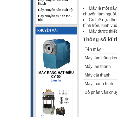
Dây chuyền sản xuất
thạch
Máy là một dây
Dây chuyền sản xuất bột
chuyển làm nguộ
Dây chuyền sx hàn lon -
Có thể dựa the
hộp
hình tròn, hình v
KHUYẾN MÃI
Máy được thiết 
Thông số kĩ 
Tên máy
Máy làm trắng kẹ
Máy lăn thanh
MÁY RANG HẠT ĐIỀU
Máy cắt thanh
CY 50
Liên hệ
Máy thành hình
Bộ phận vận chu