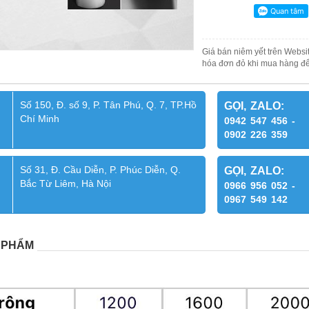
Giá bán niêm yết trên Websit
hóa đơn đỏ khi mua hàng để
Số 150, Đ. số 9, P. Tân Phú, Q. 7, TP.Hồ
GỌI, ZALO:
Chí Minh
0942 547 456 -
0902 226 359
Số 31, Đ. Cầu Diễn, P. Phúc Diễn, Q.
GỌI, ZALO:
Bắc Từ Liêm, Hà Nội
0966 956 052 -
0967 549 142
 PHẨM