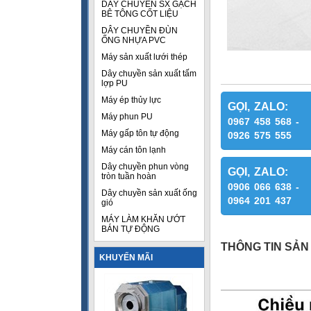
DÂY CHUYỀN SX GẠCH
BÊ TÔNG CỐT LIỆU
DÂY CHUYỀN ĐÙN
ỐNG NHỰA PVC
Máy sản xuất lưới thép
Dây chuyền sản xuất tấm
lợp PU
Máy ép thủy lực
GỌI, ZALO:
Máy phun PU
0967 458 568 -
Máy gấp tôn tự động
0926 575 555
Máy cán tôn lạnh
Dây chuyền phun vòng
GỌI, ZALO:
tròn tuần hoàn
0906 066 638 -
Dây chuyền sản xuất ống
0964 201 437
gió
MÁY LÀM KHĂN ƯỚT
BÁN TỰ ĐỘNG
THÔNG TIN SẢN
KHUYẾN MÃI