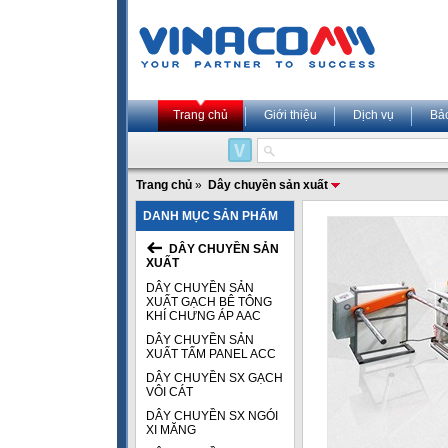
Trang chủ
Giới thiệu
Dịch vụ
Bả
Trang chủ
»
Dây chuyền sản xuất
DANH MỤC SẢN PHẨM
DÂY CHUYỀN SẢN
XUẤT
DÂY CHUYỀN SẢN
XUẤT GẠCH BÊ TÔNG
KHÍ CHƯNG ÁP AAC
DÂY CHUYỀN SẢN
XUẤT TẤM PANEL ACC
DÂY CHUYỀN SX GẠCH
VÔI CÁT
DÂY CHUYỀN SX NGÓI
XI MĂNG