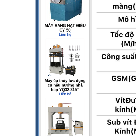
MÁY RANG HẠT ĐIỀU
CY 50
Liên hệ
Máy ép thủy lực dụng
cụ nấu nướng nhà
bếp YQ32-315T
Liên hệ