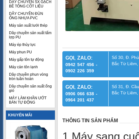
DÂY CHUYỀN SX GẠCH
BÊ TÔNG CỐT LIỆU
DÂY CHUYỀN ĐÙN
ỐNG NHỰA PVC
Máy sản xuất lưới thép
Dây chuyền sản xuất tấm
lợp PU
Máy ép thủy lực
Máy phun PU
Số 30, Đ. Phú
GỌI, ZALO:
Máy gấp tôn tự động
Bắc Từ Liêm,
0942 547 456 -
Máy cán tôn lạnh
0902 226 359
Dây chuyền phun vòng
tròn tuần hoàn
Dây chuyền sản xuất ống
Số 31, Đ. Cầu
GỌI, ZALO:
gió
Bắc Từ Liêm,
0906 066 638 -
MÁY LÀM KHĂN ƯỚT
0964 201 437
BÁN TỰ ĐỘNG
KHUYẾN MÃI
THÔNG TIN SẢN PHẨM
1.Máy sang cu