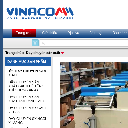
Trang chủ
Giới thiệu
Dịch vụ
Bảo mật
Bảo hành
Trang chủ
»
Dây chuyền sản xuất
DANH MỤC SẢN PHẨM
DÂY CHUYỀN SẢN
XUẤT
DÂY CHUYỀN SẢN
XUẤT GẠCH BÊ TÔNG
KHÍ CHƯNG ÁP AAC
DÂY CHUYỀN SẢN
XUẤT TẤM PANEL ACC
DÂY CHUYỀN SX GẠCH
VÔI CÁT
DÂY CHUYỀN SX NGÓI
XI MĂNG