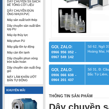
DÂY CHUYỀN SX GẠCH
BÊ TÔNG CỐT LIỆU
DÂY CHUYỀN ĐÙN
ỐNG NHỰA PVC
Máy sản xuất lưới thép
Dây chuyền sản xuất tấm
lợp PU
Máy ép thủy lực
Máy phun PU
Số 62, Ngõ 37
GỌI, ZALO:
Máy gấp tôn tự động
Hoàng Mai, H
0966 956 052 -
Máy cán tôn lạnh
0967 549 142
Dây chuyền phun vòng
tròn tuần hoàn
Dây chuyền sản xuất ống
Số 31, Đ. Cầu
GỌI, ZALO:
gió
Bắc Từ Liêm,
0906 066 638 -
MÁY LÀM KHĂN ƯỚT
0964 201 437
BÁN TỰ ĐỘNG
KHUYẾN MÃI
THÔNG TIN SẢN PHẨM
Dây chuyền sả