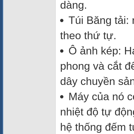
dàng.
Túi Băng tải:
theo thứ tự.
Ô ảnh kép: Ha
phong và cắt để
dây chuyền sản
Máy của nó có
nhiệt độ tự độn
hệ thống đếm t