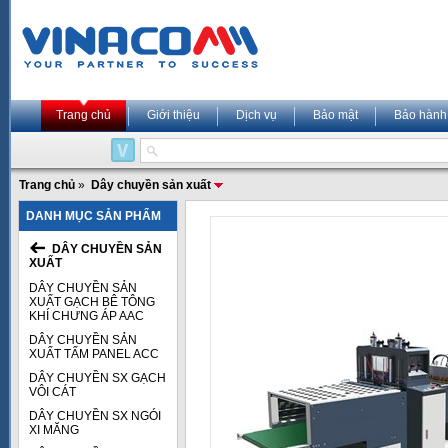
Trang chủ
Giới thiệu
Dịch vụ
Bảo mật
Bảo hành
Trang chủ
»
Dây chuyền sản xuất
DANH MỤC SẢN PHẨM
DÂY CHUYỀN SẢN
XUẤT
DÂY CHUYỀN SẢN
XUẤT GẠCH BÊ TÔNG
KHÍ CHƯNG ÁP AAC
DÂY CHUYỀN SẢN
XUẤT TẤM PANEL ACC
DÂY CHUYỀN SX GẠCH
VÔI CÁT
DÂY CHUYỀN SX NGÓI
XI MĂNG