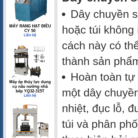
Dây chuyền sả
hoặc túi không
MÁY RANG HẠT ĐIỀU
CY 50
Liên hệ
cách này có th
thành sản phẩ
Hoàn toàn tự 
Máy ép thủy lực dụng
cụ nấu nướng nhà
một dây chuyền
bếp YQ32-315T
Liên hệ
nhiệt, đục lỗ, 
túi và phân phố