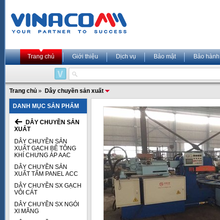
Trang chủ
Giới thiệu
Dịch vụ
Bảo mật
Bảo hành
Trang chủ
»
Dây chuyền sản xuất
DANH MỤC SẢN PHẨM
DÂY CHUYỀN SẢN
XUẤT
DÂY CHUYỀN SẢN
XUẤT GẠCH BÊ TÔNG
KHÍ CHƯNG ÁP AAC
DÂY CHUYỀN SẢN
XUẤT TẤM PANEL ACC
DÂY CHUYỀN SX GẠCH
VÔI CÁT
DÂY CHUYỀN SX NGÓI
XI MĂNG