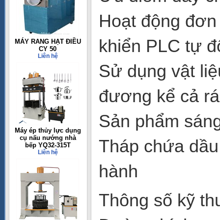
Hoạt động đơn 
khiển PLC tự 
MÁY RANG HẠT ĐIỀU
CY 50
Liên hệ
Sử dụng vật liệ
đương kể cả rá
Sản phẩm sáng,
Máy ép thủy lực dụng
cụ nấu nướng nhà
Tháp chứa dầu 
bếp YQ32-315T
Liên hệ
hành
Thông số kỹ thu