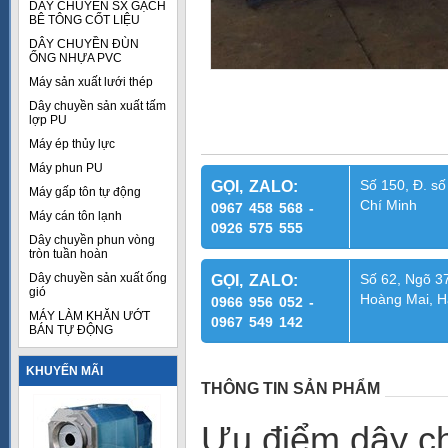
DÂY CHUYỀN SX GẠCH
BÊ TÔNG CỐT LIỆU
DÂY CHUYỀN ĐÙN
ỐNG NHỰA PVC
Máy sản xuất lưới thép
Dây chuyền sản xuất tấm
lợp PU
Máy ép thủy lực
Máy phun PU
Số 150, Đ. số
GỌI, ZALO:
Máy gấp tôn tự động
Chí Minh
0967 458 568 -
Máy cán tôn lạnh
0926 575 555
Dây chuyền phun vòng
tròn tuần hoàn
Dây chuyền sản xuất ống
Số 62, Ngõ 37
GỌI, ZALO:
gió
Hoàng Mai, H
0966 956 052 -
MÁY LÀM KHĂN ƯỚT
0967 549 142
BÁN TỰ ĐỘNG
KHUYẾN MÃI
THÔNG TIN SẢN PHẨM
Ưu điểm dây ch