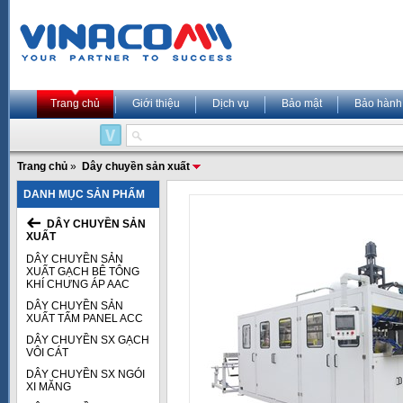
Trang chủ
Giới thiệu
Dịch vụ
Bảo mật
Bảo hành
Trang chủ
»
Dây chuyền sản xuất
DANH MỤC SẢN PHẨM
DÂY CHUYỀN SẢN
XUẤT
DÂY CHUYỀN SẢN
XUẤT GẠCH BÊ TÔNG
KHÍ CHƯNG ÁP AAC
DÂY CHUYỀN SẢN
XUẤT TẤM PANEL ACC
DÂY CHUYỀN SX GẠCH
VÔI CÁT
DÂY CHUYỀN SX NGÓI
XI MĂNG