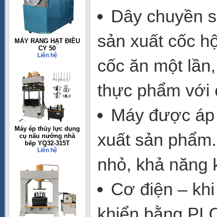
Dây chuyền s
sản xuất cốc hộ
MÁY RANG HẠT ĐIỀU
CY 50
Liên hệ
cốc ăn một lần,
thực phẩm với 
Máy được áp 
Máy ép thủy lực dụng
xuất sản phẩm.
cụ nấu nướng nhà
bếp YQ32-315T
Liên hệ
nhỏ, khả năng 
Cơ điện – khi
khiển bằng PLC