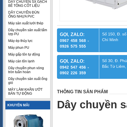
DÂY CHUYỀN SX GẠCH
BÊ TÔNG CỐT LIỆU
DÂY CHUYỀN ĐÙN
ỐNG NHỰA PVC
Máy sản xuất lưới thép
Dây chuyền sản xuất tấm
Số 150, Đ. số
lợp PU
GỌI, ZALO:
Chí Minh
0967 458 568 -
Máy ép thủy lực
0926 575 555
Máy phun PU
Máy gấp tôn tự động
Số 30, Đ. Phú
GỌI, ZALO:
Máy cán tôn lạnh
Bắc Từ Liêm,
0942 547 456 -
Dây chuyền phun vòng
tròn tuần hoàn
0902 226 359
Dây chuyền sản xuất ống
gió
MÁY LÀM KHĂN ƯỚT
THÔNG TIN SẢN PHẨM
BÁN TỰ ĐỘNG
Dây chuyền s
KHUYẾN MÃI