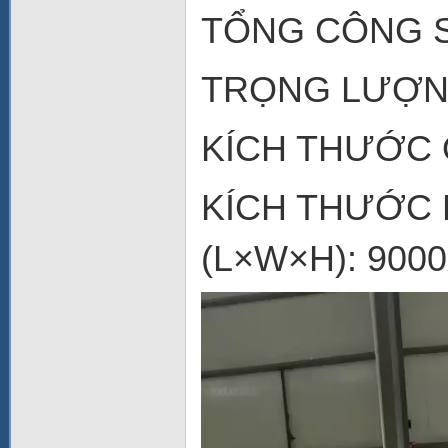
TỔNG CÔNG S
TRỌNG LƯỢNG
KÍCH THƯỚC
KÍCH THƯỚC 
(L×W×H): 900