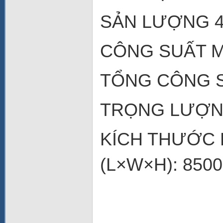
SẢN LƯỢNG 40
CÔNG SUẤT M
TỔNG CÔNG S
TRỌNG LƯỢNG
KÍCH THƯỚC 
(L×W×H): 850