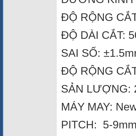
ĐỘ RỘNG CẮT:
ĐỘ DÀI CẮT: 5
SAI SỐ: ±1.5
ĐỘ RỘNG CẮT
SẢN LƯỢNG: 2
MÁY MAY: New
PITCH: 5-9m