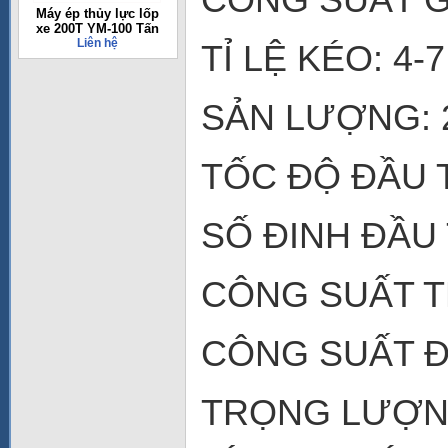
Máy ép thủy lực lốp
xe 200T YM-100 Tấn
Liên hệ
TỈ LỆ KÉO: 4-7
SẢN LƯỢNG: 2
TỐC ĐỘ ĐẦU T
SỐ ĐINH ĐẦU T
CÔNG SUẤT T
CÔNG SUẤT Đ
TRỌNG LƯỢNG