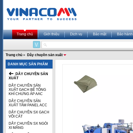
Trang chủ
Giới thiệu
Dịch vụ
Bảo mật
Bảo hành
Trang chủ
»
Dây chuyền sản xuất
DANH MỤC SẢN PHẨM
DÂY CHUYỀN SẢN
XUẤT
DÂY CHUYỀN SẢN
XUẤT GẠCH BÊ TÔNG
KHÍ CHƯNG ÁP AAC
DÂY CHUYỀN SẢN
XUẤT TẤM PANEL ACC
DÂY CHUYỀN SX GẠCH
VÔI CÁT
DÂY CHUYỀN SX NGÓI
XI MĂNG