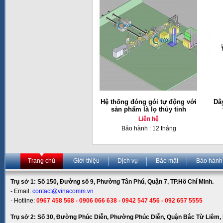
Hệ thống đóng gói tự động với
Dâ
sản phẩm là lọ thủy tinh
Liên hệ
Bảo hành : 12 tháng
Trang chủ
Giới thiệu
Dịch vụ
Bảo mật
Bảo hành
Trụ sở 1: Số 150, Đường số 9, Phường Tân Phú, Quận 7, TP.Hồ Chí Minh.
- Email:
contact@vinacomm.vn
- Hotline:
0967 458 568 - 0906 066 638 - 0942 547 456 - 092 657 5555
Trụ sở 2: Số 30, Đường Phúc Diễn, Phường Phúc Diễn, Quận Bắc Từ Liêm, 