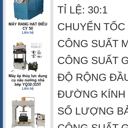
TỈ LỆ: 30:1
CHUYỂN TỐC C
MÁY RANG HẠT ĐIỀU
CY 50
Liên hệ
CÔNG SUẤT M
CÔNG SUẤT GI
ĐỘ RỘNG ĐẦU
Máy ép thủy lực dụng
cụ nấu nướng nhà
bếp YQ32-315T
Liên hệ
ĐƯỜNG KÍNH 
SỐ LƯỢNG BẢ
CÔNG SUẤT GI