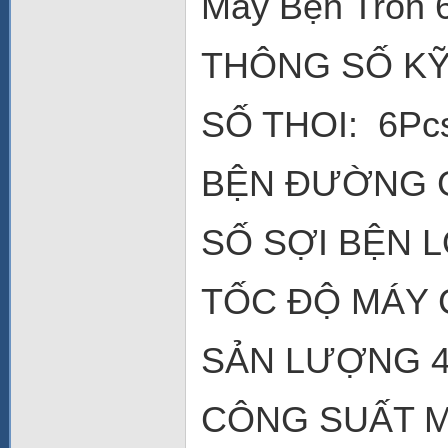
Máy Bện Tròn 6
THÔNG SỐ KỸ
SỐ THOI: 6Pc
BỆN ĐƯỜNG 
SỐ SỢI BỆN L
TỐC ĐỘ MÁY C
SẢN LƯỢNG 40
CÔNG SUẤT M