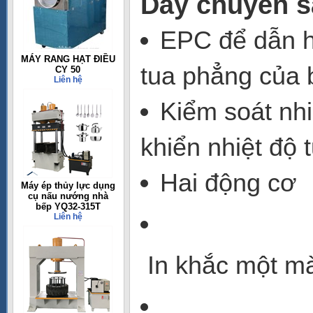
Dây chuyền s
EPC để dẫn h
MÁY RANG HẠT ĐIỀU
tua phẳng của 
CY 50
Liên hệ
Kiểm soát nhi
khiển nhiệt độ
Hai động cơ
Máy ép thủy lực dụng
cụ nấu nướng nhà
bếp YQ32-315T
Liên hệ
In khắc một m