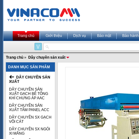
Trang chủ
Giới thiệu
Dịch vụ
Bảo mật
Bảo hành
Trang chủ
»
Dây chuyền sản xuất
DANH MỤC SẢN PHẨM
DÂY CHUYỀN SẢN
XUẤT
DÂY CHUYỀN SẢN
XUẤT GẠCH BÊ TÔNG
KHÍ CHƯNG ÁP AAC
DÂY CHUYỀN SẢN
XUẤT TẤM PANEL ACC
DÂY CHUYỀN SX GẠCH
VÔI CÁT
DÂY CHUYỀN SX NGÓI
XI MĂNG