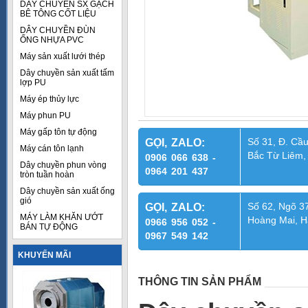
DÂY CHUYỀN SX GẠCH
BÊ TÔNG CỐT LIỆU
DÂY CHUYỀN ĐÙN
ỐNG NHỰA PVC
Máy sản xuất lưới thép
Dây chuyền sản xuất tấm
lợp PU
Máy ép thủy lực
Máy phun PU
Máy gấp tôn tự động
Số 31, Đ. Cầu
GỌI, ZALO:
Máy cán tôn lạnh
Bắc Từ Liêm,
0906 066 638 -
Dây chuyền phun vòng
0964 201 437
tròn tuần hoàn
Dây chuyền sản xuất ống
gió
Số 62, Ngõ 37
GỌI, ZALO:
MÁY LÀM KHĂN ƯỚT
Hoàng Mai, H
0966 956 052 -
BÁN TỰ ĐỘNG
0967 549 142
KHUYẾN MÃI
THÔNG TIN SẢN PHẨM