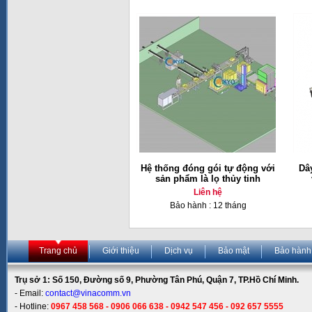
Hệ thống đóng gói tự động với
Dâ
sản phẩm là lọ thủy tinh
Liên hệ
Bảo hành : 12 tháng
Trang chủ
Giới thiệu
Dịch vụ
Bảo mật
Bảo hành
Trụ sở 1: Số 150, Đường số 9, Phường Tân Phú, Quận 7, TP.Hồ Chí Minh.
- Email:
contact@vinacomm.vn
- Hotline:
0967 458 568 - 0906 066 638 - 0942 547 456 - 092 657 5555