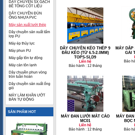
DÂY CHUYỀN SX GẠCH
BÊ TÔNG CỐT LIỆU
DÂY CHUYỀN ĐÙN
ỐNG NHỰA PVC
Máy sản xuất lưới thép
Dây chuyền sản xuất tấm
lợp PU
Máy ép thủy lực
DÂY CHUYỀN KÉO THÉP 9
MÁY DẬP 
Máy phun PU
ĐẦU KÉO (TỪ 6.5-2.0MM)
GAI 
TOPS-SLD9
Máy gấp tôn tự động
Bảo hà
Liên hệ
Máy cán tôn lạnh
Bảo hành : 12 tháng
Dây chuyền phun vòng
tròn tuần hoàn
Dây chuyền sản xuất ống
gió
MÁY LÀM KHĂN ƯỚT
BÁN TỰ ĐỘNG
SẢN PHẨM HOT
MÁY ĐAN LƯỚI MẮT CÁO
MÁY ĐAN
MC01
BỌC 
Liên hệ
Bảo hành : 12 tháng
Bảo hà