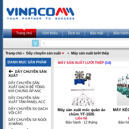
Trang chủ
Giới thiệu
Dịch vụ
Bảo mật
Bảo hành
Trang chủ
»
Dây chuyền sản xuất
»
Máy sản xuất lưới thép
DANH MỤC SẢN PHẨM
MÁY SẢN XUẤT LƯỚI THÉP
(14)
DÂY CHUYỀN SẢN
XUẤT
DÂY CHUYỀN SẢN
XUẤT GẠCH BÊ TÔNG
KHÍ CHƯNG ÁP AAC
DÂY CHUYỀN SẢN
XUẤT TẤM PANEL ACC
DÂY CHUYỀN SX GẠCH
Máy sản xuất móc quần áo
MÁY KÉO
VÔI CÁT
chùm YF-1026
Liên hệ
DÂY CHUYỀN SX NGÓI
Bảo hành : 12 tháng
Bảo hà
XI MĂNG