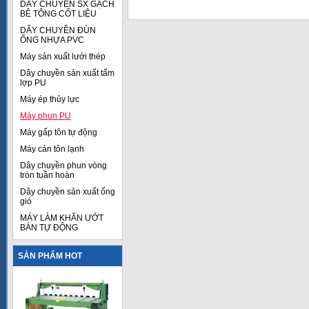
DÂY CHUYỀN SX GẠCH
BÊ TÔNG CỐT LIỆU
DÂY CHUYỀN ĐÙN
ỐNG NHỰA PVC
Máy sản xuất lưới thép
Dây chuyền sản xuất tấm
lợp PU
Máy ép thủy lực
Máy phun PU
Máy gấp tôn tự động
Máy cán tôn lạnh
Dây chuyền phun vòng
tròn tuần hoàn
Dây chuyền sản xuất ống
gió
MÁY LÀM KHĂN ƯỚT
BÁN TỰ ĐỘNG
SẢN PHẨM HOT