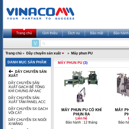
Trang chủ
Giới thiệu
Dịch vụ
Bảo mật
Bảo hành
Trang chủ
»
Dây chuyền sản xuất
»
Máy phun PU
DANH MỤC SẢN PHẨM
MÁY PHUN PU
(3)
DÂY CHUYỀN SẢN
XUẤT
DÂY CHUYỀN SẢN
XUẤT GẠCH BÊ TÔNG
KHÍ CHƯNG ÁP AAC
DÂY CHUYỀN SẢN
XUẤT TẤM PANEL ACC
DÂY CHUYỀN SX GẠCH
MÁY PHUN PU CÓ KHÍ
MÁY P
VÔI CÁT
PHUN RA
P
Liên hệ
DÂY CHUYỀN SX NGÓI
Bảo hành : 12 tháng
Bảo hà
XI MĂNG