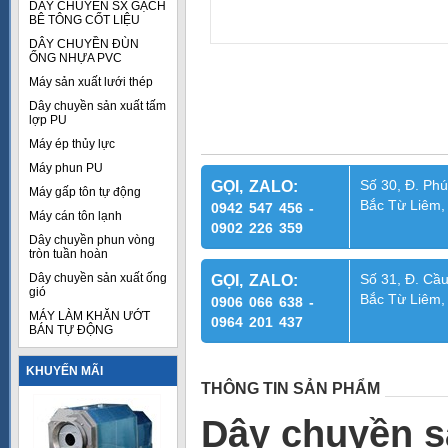
DÂY CHUYỀN SX GẠCH
BÊ TÔNG CỐT LIỆU
DÂY CHUYỀN ĐÙN
ỐNG NHỰA PVC
Máy sản xuất lưới thép
Dây chuyền sản xuất tấm
lợp PU
Máy ép thủy lực
Máy phun PU
Số 30, Đ. Phú
GỌI, ZALO:
Máy gấp tôn tự động
Bắc Từ Liêm,
0942 547 456 -
Máy cán tôn lạnh
0902 226 359
Dây chuyền phun vòng
tròn tuần hoàn
Dây chuyền sản xuất ống
Số 31, Đ. Cầu
GỌI, ZALO:
gió
Bắc Từ Liêm,
0906 066 638 -
MÁY LÀM KHĂN ƯỚT
0964 201 437
BÁN TỰ ĐỘNG
KHUYẾN MÃI
THÔNG TIN SẢN PHẨM
Dây chuyền s