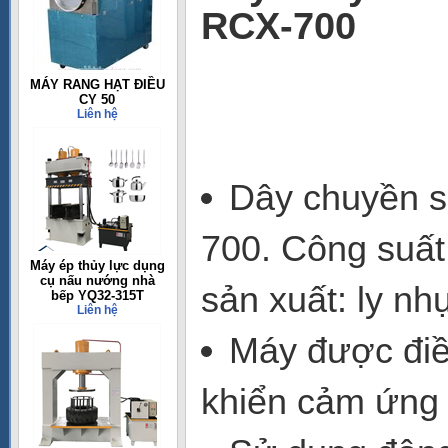
RCX-700
MÁY RANG HẠT ĐIỀU
CY 50
Liên hệ
Dây chuyền s
700. Công suất 
Máy ép thủy lực dụng
cụ nấu nướng nhà
sản xuất: ly n
bếp YQ32-315T
Liên hệ
Máy được điề
khiển cảm ứng