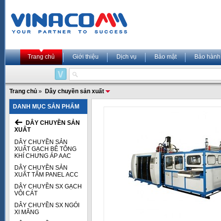
Trang chủ
Giới thiệu
Dịch vụ
Bảo mật
Bảo hành
Trang chủ
»
Dây chuyền sản xuất
DANH MỤC SẢN PHẨM
DÂY CHUYỀN SẢN
XUẤT
DÂY CHUYỀN SẢN
XUẤT GẠCH BÊ TÔNG
KHÍ CHƯNG ÁP AAC
DÂY CHUYỀN SẢN
XUẤT TẤM PANEL ACC
DÂY CHUYỀN SX GẠCH
VÔI CÁT
DÂY CHUYỀN SX NGÓI
XI MĂNG