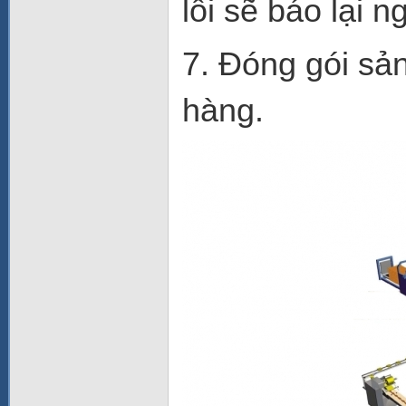
lỗi sẽ báo lại n
7. Đóng gói sả
hàng.