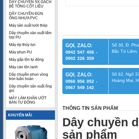
DÂY CHUYỀN SX GẠCH
BÊ TÔNG CỐT LIỆU
DÂY CHUYỀN ĐÙN
ỐNG NHỰA PVC
Máy sản xuất lưới thép
Dây chuyền sản xuất tấm
lợp PU
Máy ép thủy lực
Số 30, Đ. Phú
GỌI, ZALO:
Bắc Từ Liêm,
0942 547 456 -
Máy phun PU
0902 226 359
Máy gấp tôn tự động
Máy cán tôn lạnh
Số 62, Ngõ 37
GỌI, ZALO:
Dây chuyền phun vòng
tròn tuần hoàn
Hoàng Mai, H
0966 956 052 -
Dây chuyền sản xuất ống
0967 549 142
gió
MÁY LÀM KHĂN ƯỚT
BÁN TỰ ĐỘNG
THÔNG TIN SẢN PHẨM
KHUYẾN MÃI
Dây chuyền d
sản phẩm