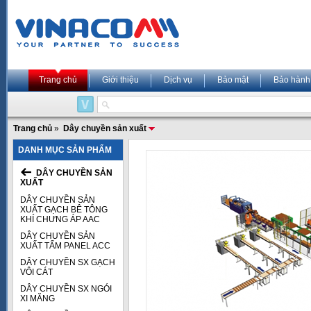
Trang chủ
Giới thiệu
Dịch vụ
Bảo mật
Bảo hành
Trang chủ
»
Dây chuyền sản xuất
DANH MỤC SẢN PHẨM
DÂY CHUYỀN SẢN
XUẤT
DÂY CHUYỀN SẢN
XUẤT GẠCH BÊ TÔNG
KHÍ CHƯNG ÁP AAC
DÂY CHUYỀN SẢN
XUẤT TẤM PANEL ACC
DÂY CHUYỀN SX GẠCH
VÔI CÁT
DÂY CHUYỀN SX NGÓI
XI MĂNG