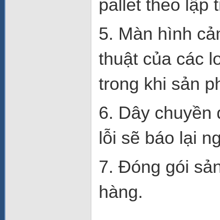
pallet theo lập 
5. Màn hình cả
thuật của các l
trong khi sản p
6. Dây chuyền đ
lỗi sẽ báo lại n
7. Đóng gói sả
hàng.