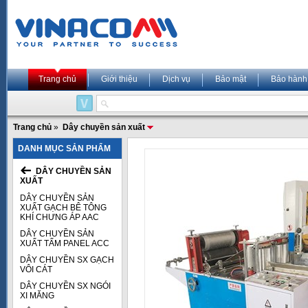
Trang chủ
Giới thiệu
Dịch vụ
Bảo mật
Bảo hành
Trang chủ
»
Dây chuyền sản xuất
DANH MỤC SẢN PHẨM
DÂY CHUYỀN SẢN
XUẤT
DÂY CHUYỀN SẢN
XUẤT GẠCH BÊ TÔNG
KHÍ CHƯNG ÁP AAC
DÂY CHUYỀN SẢN
XUẤT TẤM PANEL ACC
DÂY CHUYỀN SX GẠCH
VÔI CÁT
DÂY CHUYỀN SX NGÓI
XI MĂNG