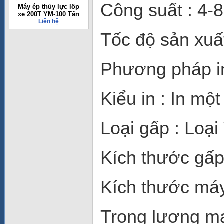
Công suất : 4
Máy ép thủy lực lốp
xe 200T YM-100 Tấn
Liên hệ
Tốc độ sản xuất
Phương pháp in
Kiểu in : In mộ
Loại gấp : Loại V
Kích thước gấp 
Kích thước má
Trọng lượng m