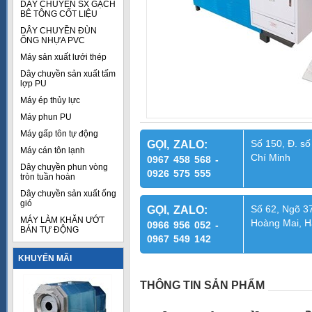
DÂY CHUYỀN SX GẠCH
BÊ TÔNG CỐT LIỆU
DÂY CHUYỀN ĐÙN
ỐNG NHỰA PVC
Máy sản xuất lưới thép
Dây chuyền sản xuất tấm
lợp PU
Máy ép thủy lực
Máy phun PU
Máy gấp tôn tự động
Số 150, Đ. số
GỌI, ZALO:
Máy cán tôn lạnh
Chí Minh
0967 458 568 -
Dây chuyền phun vòng
0926 575 555
tròn tuần hoàn
Dây chuyền sản xuất ống
gió
Số 62, Ngõ 37
GỌI, ZALO:
MÁY LÀM KHĂN ƯỚT
Hoàng Mai, H
0966 956 052 -
BÁN TỰ ĐỘNG
0967 549 142
KHUYẾN MÃI
THÔNG TIN SẢN PHẨM