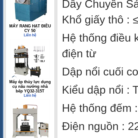
Dây Chuyền Sả
Khổ giấy thô 
MÁY RANG HẠT ĐIỀU
CY 50
Hệ thống điều k
Liên hệ
điện từ
Dập nổi cuối co
Máy ép thủy lực dụng
Kiểu dập nổi : 
cụ nấu nướng nhà
bếp YQ32-315T
Liên hệ
Hệ thống đếm :
Điện nguồn : 2