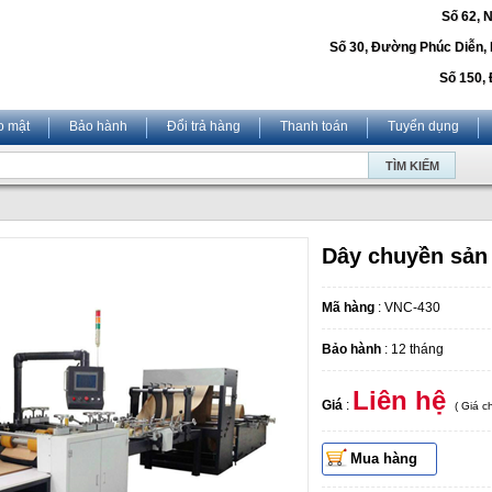
Số 62, 
Số 30, Đường Phúc Diễn,
Số 150, 
o mật
Bảo hành
Đổi trả hàng
Thanh toán
Tuyển dụng
Dây chuyền sản 
Mã hàng
: VNC-430
Bảo hành
: 12 tháng
Liên hệ
Giá
:
( Giá 
Mua hàng