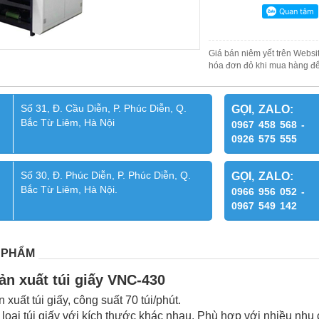
Giá bán niêm yết trên Websit
hóa đơn đỏ khi mua hàng để
Số 31, Đ. Cầu Diễn, P. Phúc Diễn, Q.
GỌI, ZALO:
Bắc Từ Liêm, Hà Nội
0967 458 568 -
0926 575 555
Số 30, Đ. Phúc Diễn, P. Phúc Diễn, Q.
GỌI, ZALO:
Bắc Từ Liêm, Hà Nội.
0966 956 052 -
0967 549 142
 PHẨM
ản xuất túi giấy VNC-430
xuất túi giấy, công suất 70 túi/phút.
 loại túi giấy với kích thước khác nhau. Phù hợp với nhiều nh