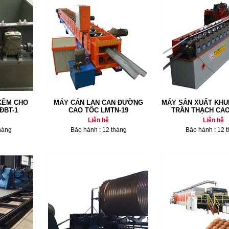
KẼM CHO
MÁY CÁN LAN CAN ĐƯỜNG
MÁY SẢN XUẤT KH
ĐBT-1
CAO TỐC LMTN-19
TRẦN THẠCH CAO
Liên hệ
Liên hệ
háng
Bảo hành : 12 tháng
Bảo hành : 12 