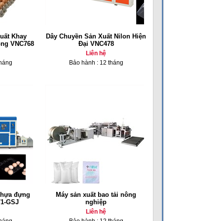
uất Khay
Dây Chuyền Sản Xuất Nilon Hiện
ộng VNC768
Đại VNC478
Liên hệ
tháng
Bảo hành : 12 tháng
nhựa đựng
Máy sản xuất bao tải nông
71-GSJ
nghiệp
Liên hệ