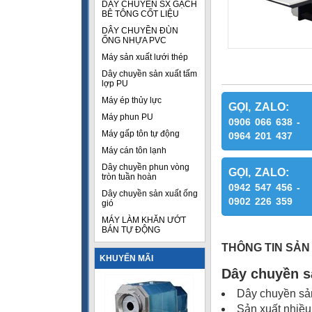
DÂY CHUYỀN SX GẠCH
BÊ TÔNG CỐT LIỆU
DÂY CHUYỀN ĐÙN
ỐNG NHỰA PVC
Máy sản xuất lưới thép
Dây chuyền sản xuất tấm
lợp PU
Máy ép thủy lực
GỌI, ZALO:
Máy phun PU
0906 066 638 -
Máy gấp tôn tự động
0964 201 437
Máy cán tôn lạnh
Dây chuyền phun vòng
GỌI, ZALO:
tròn tuần hoàn
0942 547 456 -
Dây chuyền sản xuất ống
0902 226 359
gió
MÁY LÀM KHĂN ƯỚT
BÁN TỰ ĐỘNG
THÔNG TIN SẢN
KHUYẾN MÃI
Dây chuyền s
Dây chuyền sản 
Sản xuất nhiều