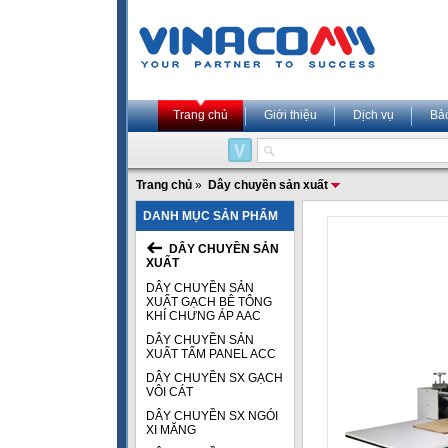
Trang chủ
Giới thiệu
Dịch vụ
Bả
Trang chủ
»
Dây chuyền sản xuất
DANH MỤC SẢN PHẨM
DÂY CHUYỀN SẢN
XUẤT
DÂY CHUYỀN SẢN
XUẤT GẠCH BÊ TÔNG
KHÍ CHƯNG ÁP AAC
DÂY CHUYỀN SẢN
XUẤT TẤM PANEL ACC
DÂY CHUYỀN SX GẠCH
VÔI CÁT
DÂY CHUYỀN SX NGÓI
XI MĂNG