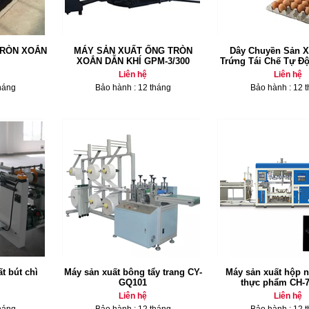
TRÒN XOẮN
MÁY SẢN XUẤT ỐNG TRÒN
Dây Chuyền Sản X
XOẮN DẪN KHÍ GPM-3/300
Trứng Tái Chế Tự Đ
Liên hệ
Liên hệ
háng
Bảo hành : 12 tháng
Bảo hành : 12 
t bút chì
Máy sản xuất bông tẩy trang CY-
Máy sản xuất hộp 
GQ101
thực phẩm CH-
Liên hệ
Liên hệ