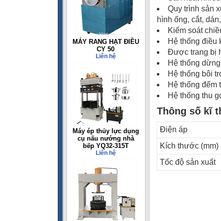
Quy trình sản x
hình ống, cắt, dán
Kiểm soát chiề
Hệ thống điều 
MÁY RANG HẠT ĐIỀU
CY 50
Được trang bị 
Liên hệ
Hệ thống dừng
Hệ thống bôi t
Hệ thống đếm 
Hệ thống thu g
Thông số kĩ t
Điện áp
Máy ép thủy lực dụng
cụ nấu nướng nhà
Kích thước (mm)
bếp YQ32-315T
Liên hệ
Tốc độ sản xuất