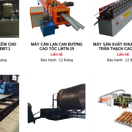
KẼM CHO
MÁY CÁN LAN CAN ĐƯỜNG
MÁY SẢN XUẤT KH
ĐBT-1
CAO TỐC LMTN-19
TRẦN THẠCH CAO
Liên hệ
Liên hệ
háng
Bảo hành : 12 tháng
Bảo hành : 12 