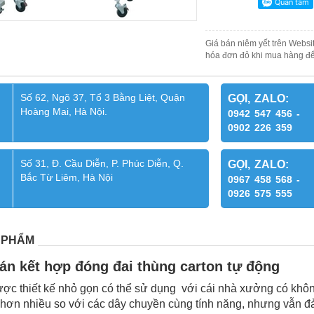
Giá bán niêm yết trên Websit
hóa đơn đỏ khi mua hàng để
Số 62, Ngõ 37, Tổ 3 Bằng Liệt, Quận
GỌI, ZALO:
Hoàng Mai, Hà Nội.
0942 547 456 -
0902 226 359
Số 31, Đ. Cầu Diễn, P. Phúc Diễn, Q.
GỌI, ZALO:
Bắc Từ Liêm, Hà Nội
0967 458 568 -
0926 575 555
 PHẨM
án kết hợp đóng đai thùng carton tự động
c thiết kế nhỏ gọn có thể sử dụng với cái nhà xưởng có khôn
 hơn nhiều so với các dây chuyền cùng tính năng, nhưng vẫn 