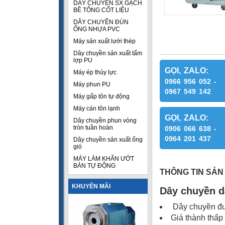
DÂY CHUYỀN SX GẠCH
BÊ TÔNG CỐT LIỆU
DÂY CHUYỀN ĐÙN
ỐNG NHỰA PVC
Máy sản xuất lưới thép
Dây chuyền sản xuất tấm
lợp PU
GỌI, ZALO:
Máy ép thủy lực
0966 956 052 -
Máy phun PU
0967 549 142
Máy gấp tôn tự động
Máy cán tôn lạnh
GỌI, ZALO:
Dây chuyền phun vòng
tròn tuần hoàn
0906 066 638 -
0964 201 437
Dây chuyền sản xuất ống
gió
MÁY LÀM KHĂN ƯỚT
BÁN TỰ ĐỘNG
THÔNG TIN SẢN
KHUYẾN MÃI
Dây chuyền d
Dây chuyền đượ
Giá thành thấp