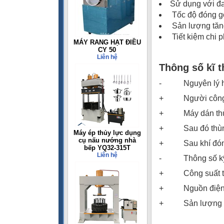
Sử dụng với đa
Tốc độ đóng gó
Sản lượng tăng
Tiết kiệm chi p
MÁY RANG HẠT ĐIỀU
CY 50
Liên hệ
Thông số kĩ t
- Nguyên lý hoạ
+ Người công nh
+ Máy dán thùng
+ Sau đó thùng đi 
Máy ép thủy lực dụng
cụ nấu nướng nhà
+ Sau khí đóng đ
bếp YQ32-315T
Liên hệ
- Thông số kỹ t
+ Công suất tiê
+ Nguồn điện 
+ Sản lượng dây