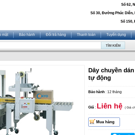
Số 62, 
Số 30, Đường Phúc Diễn,
Số 150, 
o mật
Bảo hành
Đổi trả hàng
Thanh toán
Tuyển dụng
Dây chuyền dán 
tự động
Bảo hành
: 12 tháng
Liên hệ
Giá
:
( Giá 
Mua hàng