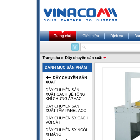
Trang chủ
Giới thiệu
Dịch vụ
Bả
Trang chủ
»
Dây chuyền sản xuất
DANH MỤC SẢN PHẨM
DÂY CHUYỀN SẢN
XUẤT
DÂY CHUYỀN SẢN
XUẤT GẠCH BÊ TÔNG
KHÍ CHƯNG ÁP AAC
DÂY CHUYỀN SẢN
XUẤT TẤM PANEL ACC
DÂY CHUYỀN SX GẠCH
VÔI CÁT
DÂY CHUYỀN SX NGÓI
XI MĂNG