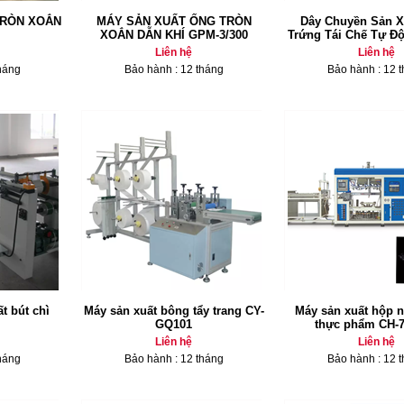
TRÒN XOẮN
MÁY SẢN XUẤT ỐNG TRÒN
Dây Chuyền Sản X
XOẮN DẪN KHÍ GPM-3/300
Trứng Tái Chế Tự Đ
Liên hệ
Liên hệ
háng
Bảo hành : 12 tháng
Bảo hành : 12 
t bút chì
Máy sản xuất bông tẩy trang CY-
Máy sản xuất hộp 
GQ101
thực phẩm CH-
Liên hệ
Liên hệ
háng
Bảo hành : 12 tháng
Bảo hành : 12 