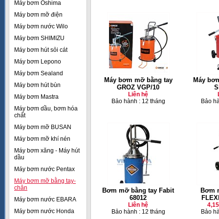
Máy bơm Oshima
Máy bơm mỡ điện
Máy bơm nước Wilo
Máy bơm SHIMIZU
Máy bơm hút sỏi cát
Máy bơm Lepono
Máy bơm Sealand
Máy bơm mỡ bằng tay
Máy bơm
Máy bơm hút bùn
GROZ VGP/10
S
Liên hệ
Máy bơm Mastra
Bảo hành : 12 tháng
Bảo hà
Máy bơm dầu, bơm hóa
chất
Máy bơm mỡ BUSAN
Máy bơm mỡ khí nén
Máy bơm xăng - Máy hút
dầu
Máy bơm nước Pentax
Máy bơm mỡ bằng tay-
chân
Bơm mỡ bằng tay Fabit
Bơm m
68012
FLEX
Máy bơm nước EBARA
Liên hệ
4,1
Máy bơm nước Honda
Bảo hành : 12 tháng
Bảo hà