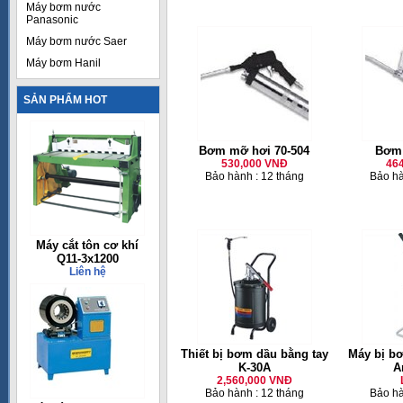
Máy bơm nước
Panasonic
Máy bơm nước Saer
Máy bơm Hanil
SẢN PHẨM HOT
Bơm mỡ hơi 70-504
Bơm 
530,000 VNĐ
46
Bảo hành : 12 tháng
Bảo hà
Máy cắt tôn cơ khí
Q11-3x1200
Liên hệ
Thiết bị bơm dầu bằng tay
Máy bị b
K-30A
A
2,560,000 VNĐ
Bảo hành : 12 tháng
Bảo hà