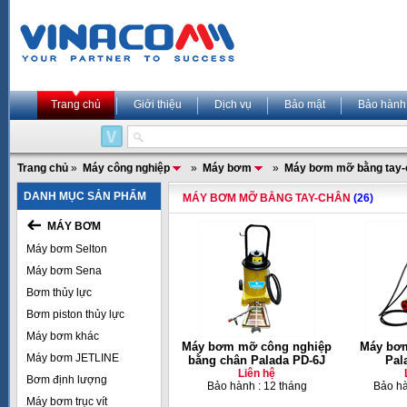
Trang chủ
Giới thiệu
Dịch vụ
Bảo mật
Bảo hành
Trang chủ
»
Máy công nghiệp
»
Máy bơm
»
Máy bơm mỡ bằng tay-
DANH MỤC SẢN PHẨM
MÁY BƠM MỠ BẰNG TAY-CHÂN
(26)
MÁY BƠM
Máy bơm Selton
Máy bơm Sena
Bơm thủy lực
Bơm piston thủy lực
Máy bơm khác
Máy bơm mỡ công nghiệp
Máy bơm
Máy bơm JETLINE
bằng chân Palada PD-6J
Pal
Liên hệ
Bơm định lượng
Bảo hành : 12 tháng
Bảo hà
Máy bơm trục vít