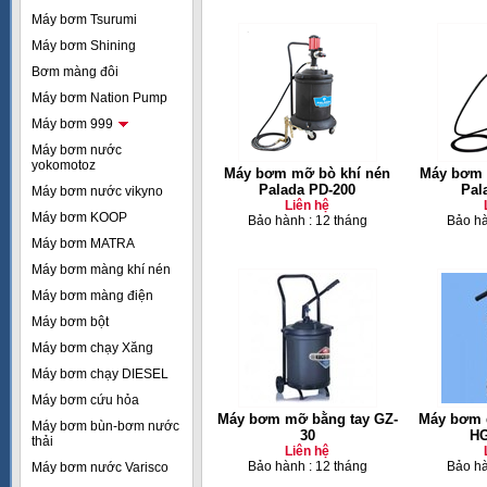
Máy bơm Tsurumi
Máy bơm Shining
Bơm màng đôi
Máy bơm Nation Pump
Máy bơm 999
Máy bơm nước
yokomotoz
Máy bơm mỡ bò khí nén
Máy bơm 
Palada PD-200
Pal
Máy bơm nước vikyno
Liên hệ
Máy bơm KOOP
Bảo hành : 12 tháng
Bảo hà
Máy bơm MATRA
Máy bơm màng khí nén
Máy bơm màng điện
Máy bơm bột
Máy bơm chạy Xăng
Máy bơm chạy DIESEL
Máy bơm cứu hỏa
Máy bơm mỡ bằng tay GZ-
Máy bơm d
Máy bơm bùn-bơm nước
30
HG
thải
Liên hệ
Bảo hành : 12 tháng
Bảo hà
Máy bơm nước Varisco