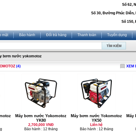
Số 62, 
Số 30, Đường Phúc Diễn,
Số 150, 
o mật
Bảo hành
Đổi trả hàng
Thanh toán
Tuyển dụng
y bơm nước yokomotoz
KOMOTOZ
(4)
XEM 
motoz
Máy bơm nước Yokomotoz
Máy bơm nước Yokomotoz
Máy 
YK80
YK50
2,700,000 VNĐ
Liên hệ
ng
Bảo hành : 12 tháng
Bảo hành : 12 tháng