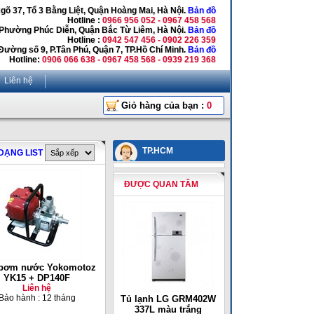
Ngõ 37, Tổ 3 Bằng Liệt, Quận Hoàng Mai, Hà Nội.
Bản đồ
Hotline :
0966 956 052 - 0967 458 568
 Phường Phúc Diễn, Quận Bắc Từ Liêm, Hà Nội.
Bản đồ
Hotline :
0942 547 456 - 0902 226 359
Đường số 9, P.Tân Phú, Quận 7, TP.Hồ Chí Minh.
Bản đồ
Hotline:
0906 066 638 - 0967 458 568 - 0939 219 368
Liên hệ
Giỏ hàng của bạn :
0
TP.HCM
DẠNG LIST
ĐƯỢC QUAN TÂM
bơm nước Yokomotoz
YK15 + DP140F
Liên hệ
Bảo hành : 12 tháng
Tủ lạnh LG GRM402W
337L màu trắng