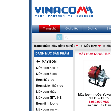
Trang chủ
Giới thiệu
Dịch vụ
Bả
Trang chủ
»
Máy công nghiệp
»
Máy bơm
»
Má
DANH MỤC SẢN PHẨM
MÁY BƠM NƯỚC YO
MÁY BƠM
Máy bơm Selton
Máy bơm Sena
Bơm thủy lực
Bơm piston thủy lực
Máy bơm khác
Máy bơm nước Yoko
Máy bơm JETLINE
YK15 + DP35
1,950,000 VNĐ
Bơm định lượng
Bảo hành : 12 thá
Máy bơm trục vít