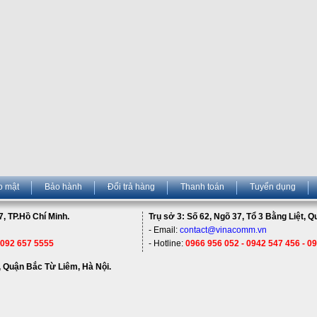
o mật
Bảo hành
Đổi trả hàng
Thanh toán
Tuyển dụng
, TP.Hồ Chí Minh.
Trụ sở 3: Số 62, Ngõ 37, Tổ 3 Bằng Liệt, 
- Email:
contact@vinacomm.vn
 092 657 5555
- Hotline:
0966 956 052 - 0942 547 456 - 0
 Quận Bắc Từ Liêm, Hà Nội.