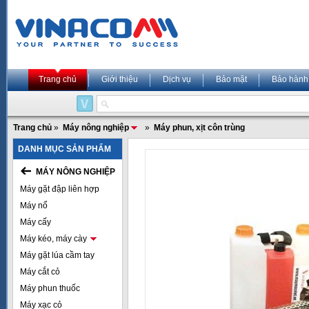
Trang chủ
Giới thiệu
Dịch vụ
Bảo mật
Bảo hành
Trang chủ
»
Máy nông nghiệp
»
Máy phun, xịt côn trùng
DANH MỤC SẢN PHẨM
MÁY NÔNG NGHIỆP
Máy gặt đập liên hợp
Máy nổ
Máy cấy
Máy kéo, máy cày
Máy gặt lúa cầm tay
Máy cắt cỏ
Máy phun thuốc
Máy xạc cỏ