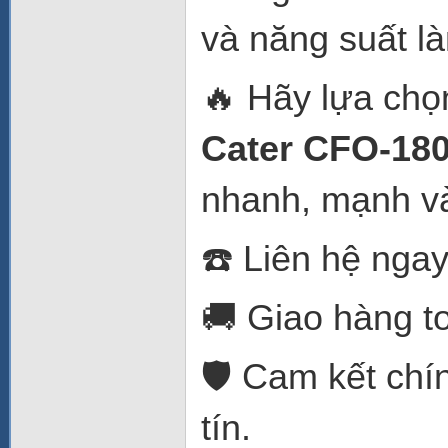
và năng suất l
🔥 Hãy lựa ch
Cater CFO-18
nhanh, mạnh và
☎️ Liên hệ ngay
🚚 Giao hàng t
🛡️ Cam kết chí
tín.