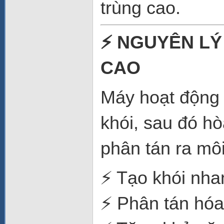
trùng cao.
⚡ NGUYÊN LÝ
CAO
Máy hoạt động d
khói, sau đó hò
phân tán ra mô
⚡ Tạo khói nhan
⚡ Phân tán hóa