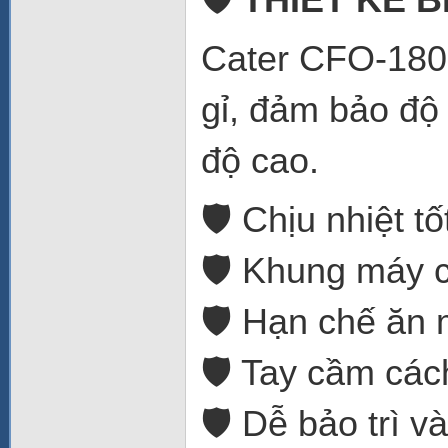
Cater CFO-180 
gỉ, đảm bảo độ 
độ cao.
🛡️ Chịu nhiệt t
🛡️ Khung máy 
🛡️ Hạn chế ăn 
🛡️ Tay cầm các
🛡️ Dễ bảo trì v