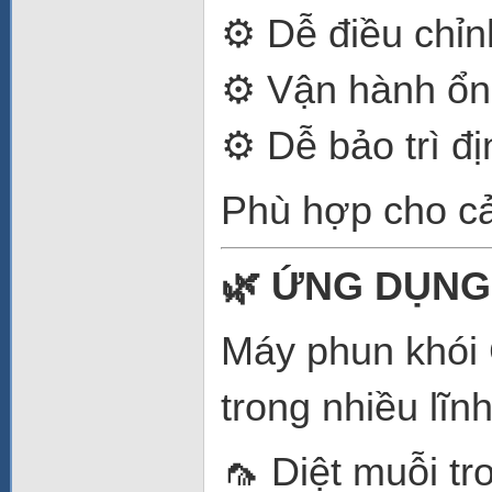
⚙️ Dễ điều chỉn
⚙️ Vận hành ổn
⚙️ Dễ bảo trì đị
Phù hợp cho cả
🌿 ỨNG DỤNG
Máy phun khói 
trong nhiều lĩn
🦟 Diệt muỗi t