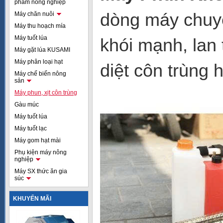
phẩm nông nghiệp
dòng máy chuyê
Máy chăn nuôi
Máy thu hoạch mía
Máy tuốt lúa
khói mạnh, lan 
Máy gặt lúa KUSAMI
Máy phân loại hạt
diệt côn trùng 
Máy chế biến nông
sản
Máy phun, xịt côn trùng
Gàu múc
Máy tuốt lúa
Máy tuốt lạc
Máy gom hạt mài
Phụ kiện máy nông
nghiệp
Máy SX thức ăn gia
súc
KHUYẾN MÃI