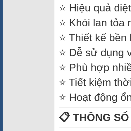
⭐ Hiệu quả diệ
⭐ Khói lan tỏa
⭐ Thiết kế bền 
⭐ Dễ sử dụng v
⭐ Phù hợp nhi
⭐ Tiết kiệm thờ
⭐ Hoạt động ổn
📋 THÔNG SỐ