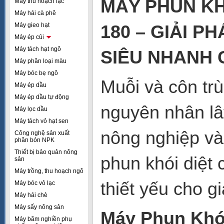
MÁY PHUN KH
Máy thu hoạch lạc
Máy hái cà phê
Máy gieo hạt
180 – GIẢI P
Máy ép củi
Máy tách hạt ngô
SIÊU NHANH 
Máy phân loại màu
Máy bóc bẹ ngô
Muỗi và côn tr
Máy ép dầu
Máy ép dầu tự động
nguyên nhân lâ
Máy lọc dầu
Máy tách vỏ hạt sen
nông nghiệp và 
Công nghệ sản xuất
phân bón NPK
Thiết bị bảo quản nông
phun khói diệt 
sản
Máy trồng, thu hoạch ngô
thiết yếu cho g
Máy bóc vỏ lạc
Máy hái chè
Máy sấy nông sản
Máy Phun Khói
Máy băm nghiền phụ