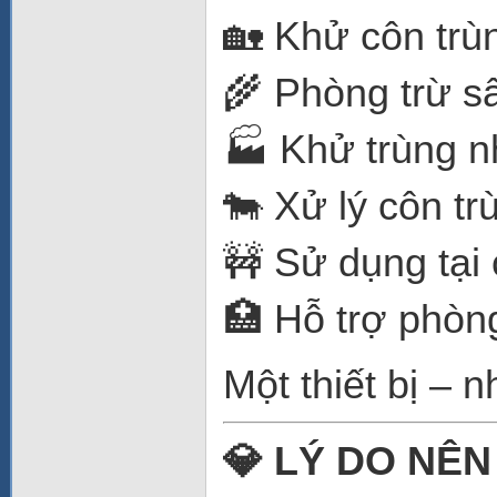
🏡 Khử côn trù
🌾 Phòng trừ s
🏭 Khử trùng n
🐄 Xử lý côn tr
🚧 Sử dụng tại
🏥 Hỗ trợ phòn
Một thiết bị – 
💎 LÝ DO NÊ