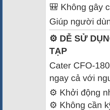
🎒 Không gây c
Giúp người dùn
⚙️ DỄ SỬ DỤ
TẠP
Cater CFO-180 
ngay cả với ng
⚙️ Khởi động 
⚙️ Không cần k