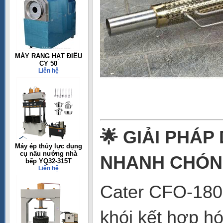
MÁY RANG HẠT ĐIỀU
CY 50
Liên hệ
🌟 GIẢI PHÁP
Máy ép thủy lực dụng
cụ nấu nướng nhà
NHANH CHÓ
bếp YQ32-315T
Liên hệ
Cater CFO-180 
khói kết hợp hó