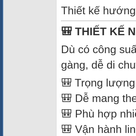
Thiết kế hướng
🎒 THIẾT KẾ 
Dù có công suấ
gàng, dễ di ch
🎒 Trọng lượng
🎒 Dễ mang the
🎒 Phù hợp nhi
🎒 Vận hành li