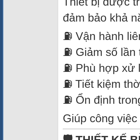
Thiết bị được tr
đảm bảo khả nă
⛽ Vận hành liên
⛽ Giảm số lần t
⛽ Phù hợp xử l
⛽ Tiết kiệm thờ
⛽ Ổn định tron
Giúp công việc 
🛡️ THIẾT KẾ