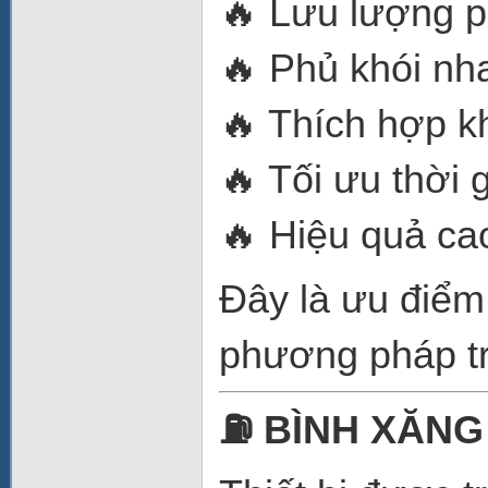
🔥 Lưu lượng ph
🔥 Phủ khói nha
🔥 Thích hợp kh
🔥 Tối ưu thời 
🔥 Hiệu quả cao
Đây là ưu điểm
phương pháp tr
⛽ BÌNH XĂNG 