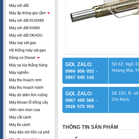
Máy xới đất
Máy ấp trứng gia cầm
Máy xới đất KUSAMI
Máy xới đất KAMA
Máy xới đất OKASU
Máy xay xát gạo
Hệ thống máy xát gạo
Động cơ Diesel
Số 62, Ngõ 37
GỌI, ZALO:
Máy sạ lúa thẳng hàng
Hoàng Mai, H
0966 956 052 -
Máy nghiền
0967 549 142
Máy thu hoạch rơm
Máy thu hoạch hành
Số 150, Đ. số
GỌI, ZALO:
Máy đo diện tích ruộng
Chí Minh
0967 458 568 -
Máy khoan lỗ trồng cây
0926 575 555
Viên nén mùn cưa
Máy cắt cành
Máy tỉa cành
THÔNG TIN SẢN PHẨM
Máy đào xới bồn cà phê