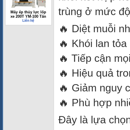
trùng ở mức độ
Máy ép thủy lực lốp
xe 200T YM-100 Tấn
Liên hệ
🔥 Diệt muỗi nh
🔥 Khói lan tỏ
🔥 Tiếp cận mọ
🔥 Hiệu quả tro
🔥 Giảm nguy c
🔥 Phù hợp nhi
Đây là lựa chọ