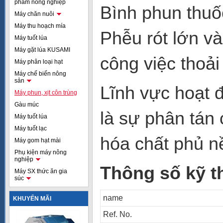
phẩm nông nghiệp
Bình phun thuốc
Máy chăn nuôi
Máy thu hoạch mía
Phễu rót lớn v
Máy tuốt lúa
Máy gặt lúa KUSAMI
công việc thoải
Máy phân loại hạt
Máy chế biến nông
sản
Lĩnh vực hoạt 
Máy phun, xịt côn trùng
Gàu múc
là sự phân tán
Máy tuốt lúa
Máy tuốt lạc
hóa chất phủ n
Máy gom hạt mài
Phụ kiện máy nông
nghiệp
Thông số kỹ t
Máy SX thức ăn gia
súc
name
KHUYẾN MÃI
Ref. No.