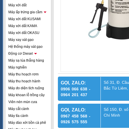
Máy xới đất
Máy ấp trứng gia cầm
Máy xới đất KUSAMI
Máy xới đất KAMA
Máy xới đất OKASU
Máy xay xát gạo
Hệ thống máy xát gạo
Động cơ Diesel
Máy sạ lúa thẳng hàng
Máy nghiền
Máy thu hoạch rơm
Máy thu hoạch hành
Số 31, Đ. Cầu
GỌI, ZALO:
Bắc Từ Liêm,
Máy đo diện tích ruộng
0906 066 638 -
0964 201 437
Máy khoan lỗ trồng cây
Viên nén mùn cưa
Máy cắt cành
Số 150, Đ. số
GỌI, ZALO:
Chí Minh
Máy tỉa cành
0967 458 568 -
0926 575 555
Máy đào xới bồn cà phê