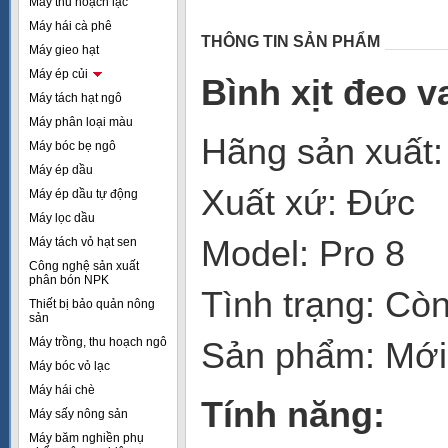
Máy thu hoạch lạc
Máy hái cà phê
THÔNG TIN SẢN PHẨM
Máy gieo hạt
Máy ép củi
Bình xịt đeo v
Máy tách hạt ngô
Máy phân loại màu
Hãng sản xuất:
Máy bóc bẹ ngô
Máy ép dầu
Xuất xứ: Đức
Máy ép dầu tự động
Máy lọc dầu
Model: Pro 8
Máy tách vỏ hạt sen
Công nghệ sản xuất
phân bón NPK
Tình trạng: Cò
Thiết bị bảo quản nông
sản
Máy trồng, thu hoạch ngô
Sản phẩm: Mớ
Máy bóc vỏ lạc
Máy hái chè
Tính năng:
Máy sấy nông sản
Máy băm nghiền phụ