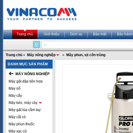
Trang chủ
Giới thiệu
Dịch vụ
Bảo mật
Bảo hành
Trang chủ
»
Máy nông nghiệp
»
Máy phun, xịt côn trùng
DANH MỤC SẢN PHẨM
MÁY NÔNG NGHIỆP
Máy gặt đập liên hợp
Máy nổ
Máy cấy
Máy kéo, máy cày
Máy gặt lúa cầm tay
Máy cắt cỏ
Máy phun thuốc
Máy xạc cỏ