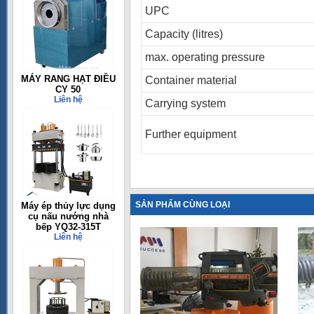
UPC
Capacity (litres)
max. operating pressure
MÁY RANG HẠT ĐIỀU
Container material
CY 50
Liên hệ
Carrying system
Further equipment
SẢN PHẨM CÙNG LOẠI
Máy ép thủy lực dụng
cụ nấu nướng nhà
bếp YQ32-315T
Liên hệ