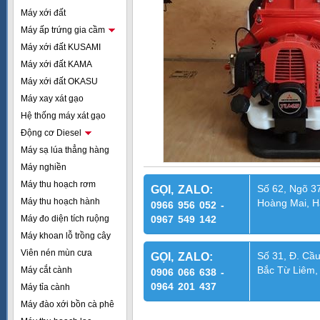
Máy xới đất
Máy ấp trứng gia cầm
Máy xới đất KUSAMI
Máy xới đất KAMA
Máy xới đất OKASU
Máy xay xát gạo
Hệ thống máy xát gạo
Động cơ Diesel
Máy sạ lúa thẳng hàng
Máy nghiền
Máy thu hoạch rơm
Số 62, Ngõ 37
GỌI, ZALO:
Máy thu hoạch hành
Hoàng Mai, H
0966 956 052 -
Máy đo diện tích ruộng
0967 549 142
Máy khoan lỗ trồng cây
Viên nén mùn cưa
Số 31, Đ. Cầu
GỌI, ZALO:
Bắc Từ Liêm,
Máy cắt cành
0906 066 638 -
0964 201 437
Máy tỉa cành
Máy đào xới bồn cà phê