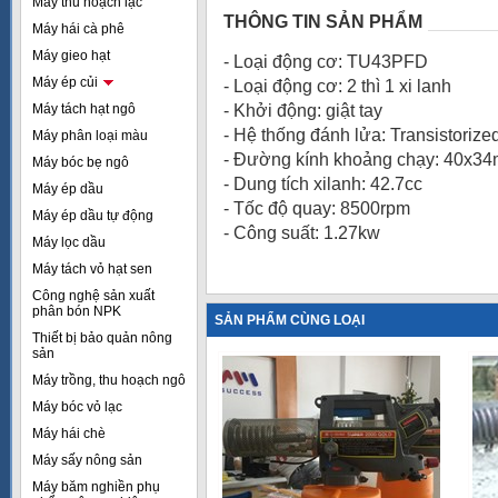
Máy thu hoạch lạc
THÔNG TIN SẢN PHẨM
Máy hái cà phê
Máy gieo hạt
- Loại động cơ: TU43PFD
Máy ép củi
- Loại động cơ: 2 thì 1 xi lanh
Máy tách hạt ngô
- Khởi động: giật tay
- Hệ thống đánh lửa: Transistorize
Máy phân loại màu
- Đường kính khoảng chạy: 40x3
Máy bóc bẹ ngô
- Dung tích xilanh: 42.7cc
Máy ép dầu
- Tốc độ quay: 8500rpm
Máy ép dầu tự động
- Công suất: 1.27kw
Máy lọc dầu
Máy tách vỏ hạt sen
Công nghệ sản xuất
phân bón NPK
SẢN PHẨM CÙNG LOẠI
Thiết bị bảo quản nông
sản
Máy trồng, thu hoạch ngô
Máy bóc vỏ lạc
Máy hái chè
Máy sấy nông sản
Máy băm nghiền phụ