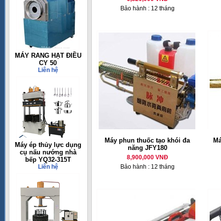
Bảo hành : 12 tháng
MÁY RANG HẠT ĐIỀU
CY 50
Liên hệ
Máy phun thuốc tạo khói đa
Má
Máy ép thủy lực dụng
năng JFY180
cụ nấu nướng nhà
8,900,000 VNĐ
bếp YQ32-315T
Liên hệ
Bảo hành : 12 tháng