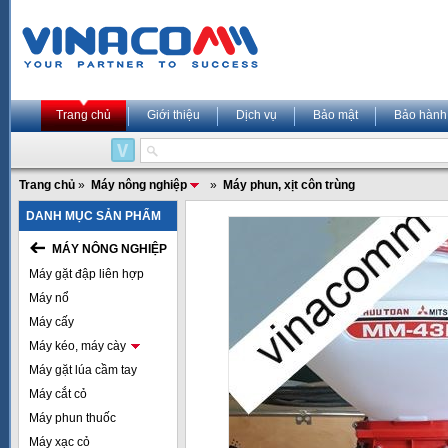
Trang chủ
Giới thiệu
Dịch vụ
Bảo mật
Bảo hành
Trang chủ
»
Máy nông nghiệp
»
Máy phun, xịt côn trùng
DANH MỤC SẢN PHẨM
MÁY NÔNG NGHIỆP
Máy gặt đập liên hợp
Máy nổ
Máy cấy
Máy kéo, máy cày
Máy gặt lúa cầm tay
Máy cắt cỏ
Máy phun thuốc
Máy xạc cỏ