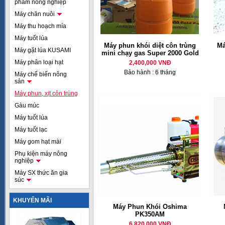
phẩm nông nghiệp
Máy chăn nuôi
Máy thu hoạch mía
Máy tuốt lúa
Máy phun khói diệt côn trùng
Má
Máy gặt lúa KUSAMI
mini chạy gas Super 2000 Gold
Máy phân loại hạt
2,400,000 VNĐ
Bảo hành : 6 tháng
Máy chế biến nông
sản
Máy phun, xịt côn trùng
Gàu múc
Máy tuốt lúa
Máy tuốt lạc
Máy gom hạt mài
Phụ kiện máy nông
nghiệp
Máy SX thức ăn gia
súc
KHUYẾN MÃI
Máy Phun Khói Oshima
PK350AM
6,820,000 VNĐ