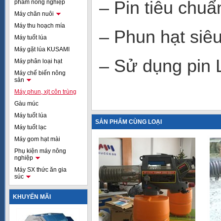
– Pin tiêu chu
phẩm nông nghiệp
Máy chăn nuôi
Máy thu hoạch mía
– Phun hạt siê
Máy tuốt lúa
Máy gặt lúa KUSAMI
– Sử dụng pin
Máy phân loại hạt
Máy chế biến nông
sản
Máy phun, xịt côn trùng
Gàu múc
Máy tuốt lúa
SẢN PHẨM CÙNG LOẠI
Máy tuốt lạc
Máy gom hạt mài
Phụ kiện máy nông
nghiệp
Máy SX thức ăn gia
súc
KHUYẾN MÃI