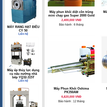
Máy phun khói diệt côn trùng
Má
mini chạy gas Super 2000 Gold
2,400,000 VNĐ
Bảo hành : 6 tháng
MÁY RANG HẠT ĐIỀU
CY 50
Liên hệ
Máy ép thủy lực dụng
cụ nấu nướng nhà
bếp YQ32-315T
Liên hệ
Máy Phun Khói Oshima
PK350AM
6,820,000 VNĐ
Bảo hành : 12 tháng