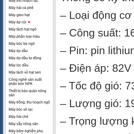
Máy thu hoạch lạc
Máy hái cà phê
– Loại động cơ
Máy gieo hạt
Máy ép củi
– Công suất: 
Máy tách hạt ngô
Máy phân loại màu
Máy bóc bẹ ngô
– Pin: pin lithi
Máy ép dầu
Máy ép dầu tự động
– Điện áp: 82V
Máy lọc dầu
Máy tách vỏ hạt sen
Công nghệ sản xuất
– Tốc độ gió: 7
phân bón NPK
Thiết bị bảo quản nông
sản
– Lượng gió: 1
Máy trồng, thu hoạch ngô
Máy bóc vỏ lạc
Máy hái chè
– Trọng lượng k
Máy sấy nông sản
Máy băm nghiền phụ