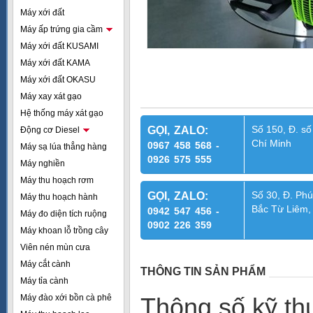
Máy xới đất
Máy ấp trứng gia cầm
Máy xới đất KUSAMI
Máy xới đất KAMA
Máy xới đất OKASU
Máy xay xát gạo
Hệ thống máy xát gạo
Số 150, Đ. số
GỌI, ZALO:
Động cơ Diesel
Chí Minh
0967 458 568 -
Máy sạ lúa thẳng hàng
0926 575 555
Máy nghiền
Máy thu hoạch rơm
Số 30, Đ. Phú
GỌI, ZALO:
Máy thu hoạch hành
Bắc Từ Liêm,
0942 547 456 -
Máy đo diện tích ruộng
0902 226 359
Máy khoan lỗ trồng cây
Viên nén mùn cưa
Máy cắt cành
THÔNG TIN SẢN PHẨM
Máy tỉa cành
Máy đào xới bồn cà phê
Thông số kỹ thu