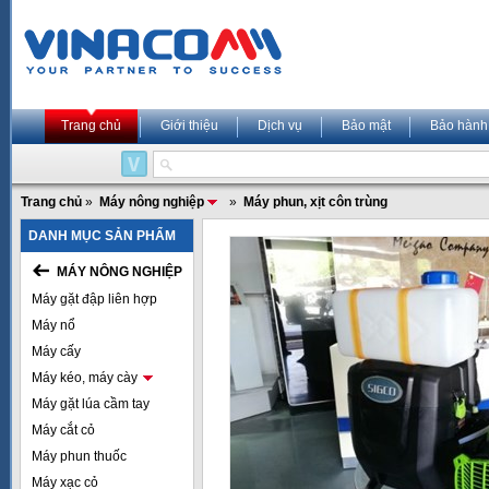
Trang chủ
Giới thiệu
Dịch vụ
Bảo mật
Bảo hành
Trang chủ
»
Máy nông nghiệp
»
Máy phun, xịt côn trùng
DANH MỤC SẢN PHẨM
MÁY NÔNG NGHIỆP
Máy gặt đập liên hợp
Máy nổ
Máy cấy
Máy kéo, máy cày
Máy gặt lúa cầm tay
Máy cắt cỏ
Máy phun thuốc
Máy xạc cỏ