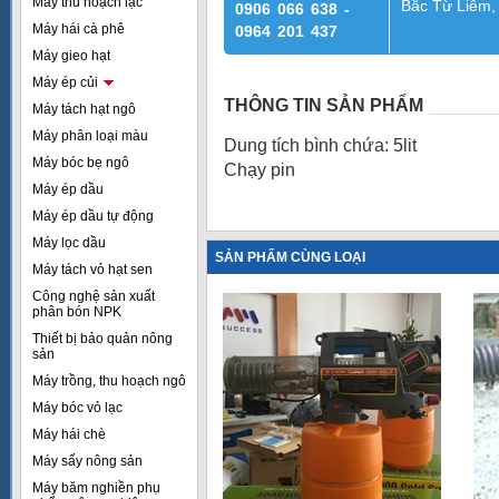
Máy thu hoạch lạc
Bắc Từ Liêm,
0906 066 638 -
Máy hái cà phê
0964 201 437
Máy gieo hạt
Máy ép củi
THÔNG TIN SẢN PHẨM
Máy tách hạt ngô
Máy phân loại màu
Dung tích bình chứa: 5lit
Máy bóc bẹ ngô
Chạy pin
Máy ép dầu
Máy ép dầu tự động
Máy lọc dầu
SẢN PHẨM CÙNG LOẠI
Máy tách vỏ hạt sen
Công nghệ sản xuất
phân bón NPK
Thiết bị bảo quản nông
sản
Máy trồng, thu hoạch ngô
Máy bóc vỏ lạc
Máy hái chè
Máy sấy nông sản
Máy băm nghiền phụ