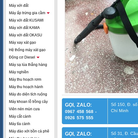
Máy xới đất
Máy ấp trứng gia cầm
Máy xới đất KUSAMI
Máy xới đất KAMA
Máy xới đất OKASU
Máy xay xát gạo
Hệ thống máy xát gạo
Động cơ Diesel
Máy sạ lúa thẳng hàng
Máy nghiền
Máy thu hoạch rơm
Máy thu hoạch hành
Máy đo diện tích ruộng
Máy khoan lỗ trồng cây
Số 150, Đ. số
GỌI, ZALO:
Viên nén mùn cưa
Chí Minh
0967 458 568 -
Máy cắt cành
0926 575 555
Máy tỉa cành
Máy đào xới bồn cà phê
Số 31, Đ. Cầu
GỌI, ZALO: