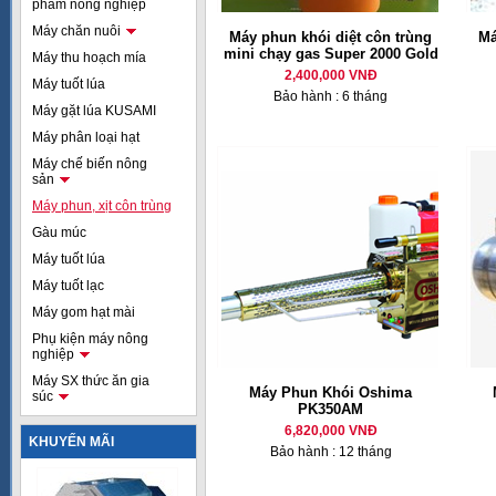
phẩm nông nghiệp
Máy chăn nuôi
Máy phun khói diệt côn trùng
Má
mini chạy gas Super 2000 Gold
Máy thu hoạch mía
2,400,000 VNĐ
Máy tuốt lúa
Bảo hành : 6 tháng
Máy gặt lúa KUSAMI
Máy phân loại hạt
Máy chế biến nông
sản
Máy phun, xịt côn trùng
Gàu múc
Máy tuốt lúa
Máy tuốt lạc
Máy gom hạt mài
Phụ kiện máy nông
nghiệp
Máy SX thức ăn gia
Máy Phun Khói Oshima
súc
PK350AM
6,820,000 VNĐ
KHUYẾN MÃI
Bảo hành : 12 tháng