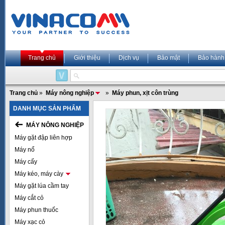
Trang chủ
Giới thiệu
Dịch vụ
Bảo mật
Bảo hành
Trang chủ
»
Máy nông nghiệp
»
Máy phun, xịt côn trùng
DANH MỤC SẢN PHẨM
MÁY NÔNG NGHIỆP
Máy gặt đập liên hợp
Máy nổ
Máy cấy
Máy kéo, máy cày
Máy gặt lúa cầm tay
Máy cắt cỏ
Máy phun thuốc
Máy xạc cỏ