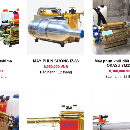
Oshima
MÁY PHUN SƯƠNG IZ-33
Máy phun khói diệt
OKASU YM1
6,950,000 VNĐ
NĐ
8,300,000 V
Bảo hành : 12 tháng
háng
Bảo hành : 12 