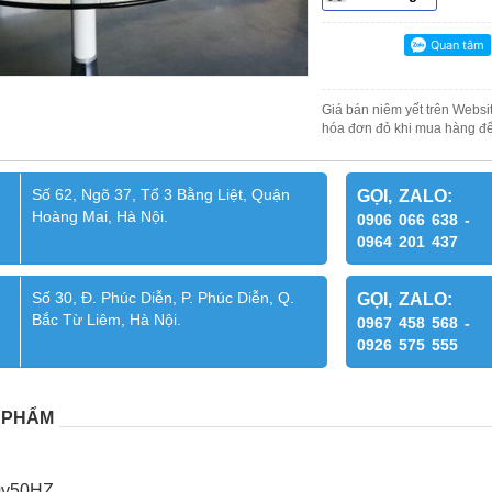
Giá bán niêm yết trên Websit
hóa đơn đỏ khi mua hàng để
Số 62, Ngõ 37, Tổ 3 Bằng Liệt, Quận
GỌI, ZALO:
Hoàng Mai, Hà Nội.
0906 066 638 -
0964 201 437
Số 30, Đ. Phúc Diễn, P. Phúc Diễn, Q.
GỌI, ZALO:
Bắc Từ Liêm, Hà Nội.
0967 458 568 -
0926 575 555
 PHẨM
20v50HZ