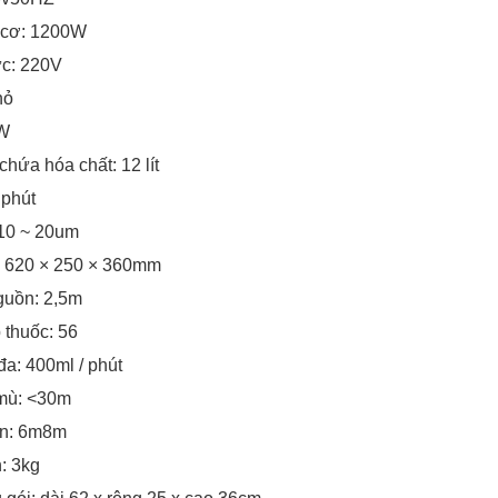
 cơ: 1200W
ức: 220V
hỏ
kW
chứa hóa chất: 12 lít
 phút
 10 ~ 20um
: 620 × 250 × 360mm
guồn: 2,5m
 thuốc: 56
đa: 400ml / phút
mù: <30m
ắn: 6m8m
: 3kg