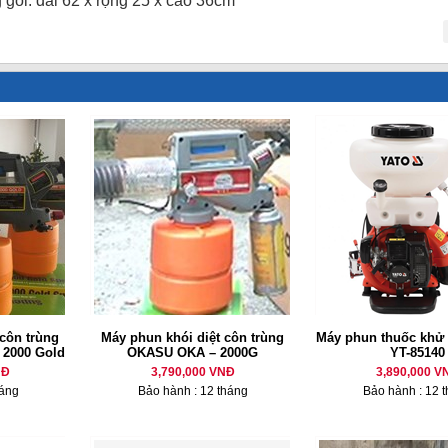
 gói: dài 62 x rộng 25 x cao 36cm
 côn trùng
Máy phun khói diệt côn trùng
Máy phun thuốc khử
 2000 Gold
OKASU OKA – 2000G
YT-85140
NĐ
3,790,000 VNĐ
3,890,000 V
háng
Bảo hành : 12 tháng
Bảo hành : 12 