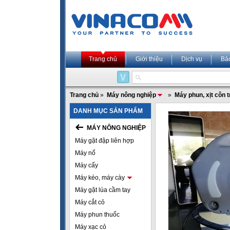
Trang chủ
Giới thiệu
Dịch vụ
Bả
Trang chủ
»
Máy nông nghiệp
»
Máy phun, xịt côn 
DANH MỤC SẢN PHẨM
MÁY NÔNG NGHIỆP
Máy gặt đập liên hợp
Máy nổ
Máy cấy
Máy kéo, máy cày
Máy gặt lúa cầm tay
Máy cắt cỏ
Máy phun thuốc
Máy xạc cỏ