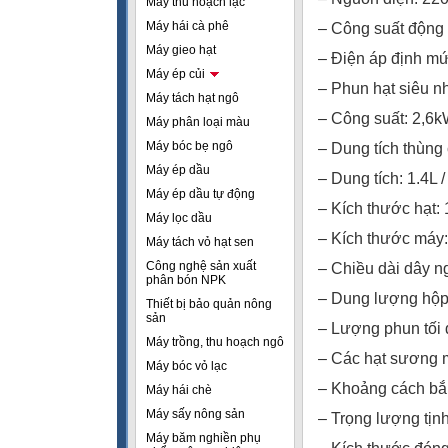
Máy thu hoạch lạc
Máy hái cà phê
– Công suất động
Máy gieo hạt
– Điện áp định m
Máy ép củi
– Phun hạt siêu n
Máy tách hạt ngô
– Công suất: 2,6
Máy phân loại màu
Máy bóc bẹ ngô
– Dung tích thùng 
Máy ép dầu
– Dung tích: 1.4L /
Máy ép dầu tự động
– Kích thước hạt:
Máy lọc dầu
– Kích thước máy
Máy tách vỏ hạt sen
Công nghệ sản xuất
– Chiều dài dây n
phân bón NPK
– Dung lượng hộp
Thiết bị bảo quản nông
sản
– Lượng phun tối 
Máy trồng, thu hoạch ngô
– Các hạt sương 
Máy bóc vỏ lạc
– Khoảng cách b
Máy hái chè
Máy sấy nông sản
– Trọng lượng tịnh
Máy băm nghiền phụ