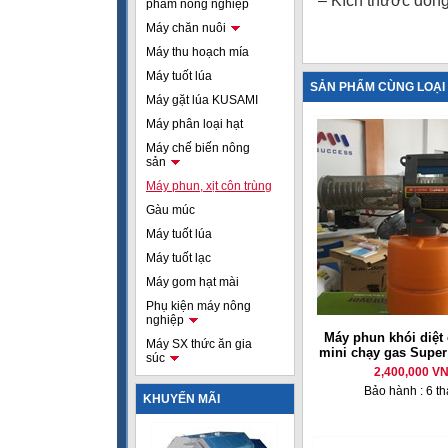
– Kích thước đóng
phẩm nông nghiệp
Máy chăn nuôi
Máy thu hoạch mía
Máy tuốt lúa
SẢN PHẨM CÙNG LOẠI
Máy gặt lúa KUSAMI
Máy phân loại hạt
Máy chế biến nông
sản
Máy phun, xịt côn trùng
Gàu múc
Máy tuốt lúa
Máy tuốt lạc
Máy gom hạt mài
Phụ kiện máy nông
nghiệp
Máy phun khói diệt
Máy SX thức ăn gia
mini chạy gas Super
súc
2,400,000 V
Bảo hành : 6 t
KHUYẾN MÃI