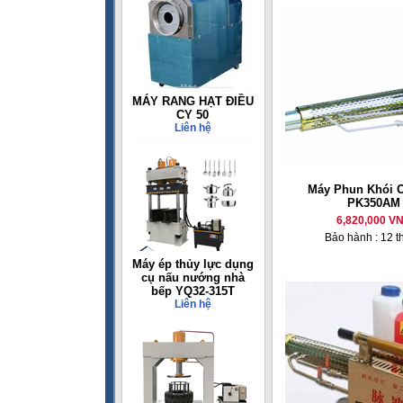
MÁY RANG HẠT ĐIỀU
CY 50
Liên hệ
Máy Phun Khói 
PK350AM
6,820,000 V
Bảo hành : 12 t
Máy ép thủy lực dụng
cụ nấu nướng nhà
bếp YQ32-315T
Liên hệ