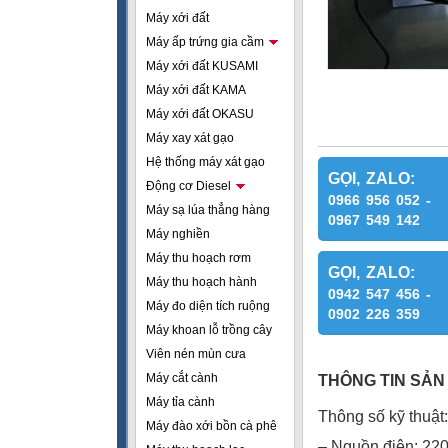
Máy xới đất
Máy ấp trứng gia cầm
Máy xới đất KUSAMI
Máy xới đất KAMA
Máy xới đất OKASU
Máy xay xát gạo
Hệ thống máy xát gạo
GỌI, ZALO:
Động cơ Diesel
0966 956 052 -
Máy sạ lúa thẳng hàng
0967 549 142
Máy nghiền
Máy thu hoạch rơm
GỌI, ZALO:
Máy thu hoạch hành
0942 547 456 -
Máy đo diện tích ruộng
0902 226 359
Máy khoan lỗ trồng cây
Viên nén mùn cưa
Máy cắt cành
THÔNG TIN SẢN
Máy tỉa cành
Thông số kỹ thuật:
Máy đào xới bồn cà phê
– Nguồn điện: 2