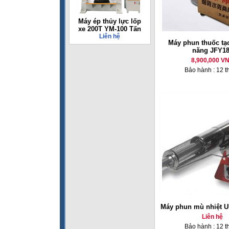
Máy ép thủy lực lốp
xe 200T YM-100 Tấn
Liên hệ
Máy phun thuốc tạ
năng JFY1
8,900,000 V
Bảo hành : 12 t
Máy phun mù nhiệt U
Liên hệ
Bảo hành : 12 t