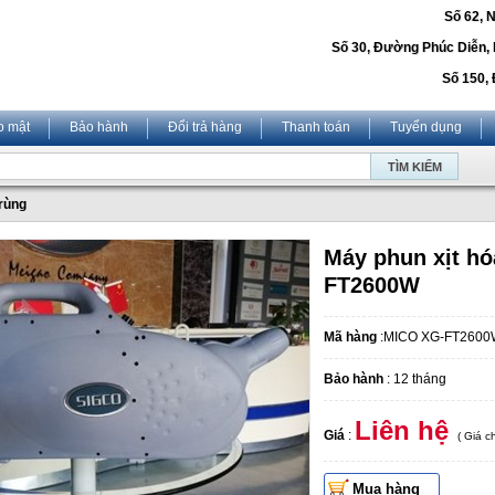
Số 62, 
Số 30, Đường Phúc Diễn,
Số 150, 
o mật
Bảo hành
Đổi trả hàng
Thanh toán
Tuyển dụng
trùng
Máy phun xịt hó
FT2600W
Mã hàng
:MICO XG-FT2600
Bảo hành
: 12 tháng
Liên hệ
Giá
:
( Giá 
Mua hàng