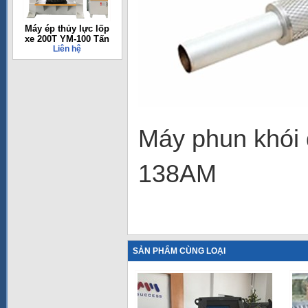
Máy ép thủy lực lốp
xe 200T YM-100 Tấn
Liên hệ
Máy phun khói
138AM
SẢN PHẨM CÙNG LOẠI