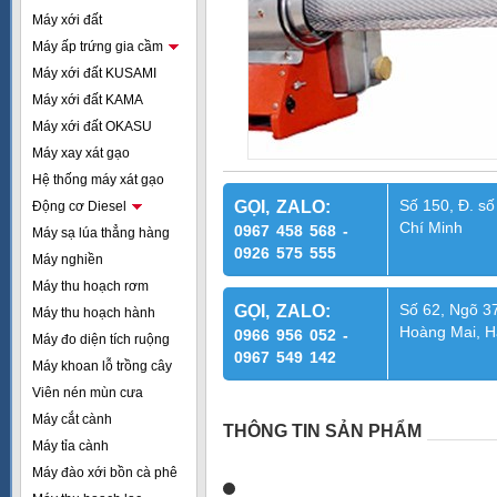
Máy xới đất
Máy ấp trứng gia cầm
Máy xới đất KUSAMI
Máy xới đất KAMA
Máy xới đất OKASU
Máy xay xát gạo
Hệ thống máy xát gạo
Số 150, Đ. số
GỌI, ZALO:
Động cơ Diesel
Chí Minh
0967 458 568 -
Máy sạ lúa thẳng hàng
0926 575 555
Máy nghiền
Máy thu hoạch rơm
Số 62, Ngõ 37
GỌI, ZALO:
Máy thu hoạch hành
Hoàng Mai, H
0966 956 052 -
Máy đo diện tích ruộng
0967 549 142
Máy khoan lỗ trồng cây
Viên nén mùn cưa
Máy cắt cành
THÔNG TIN SẢN PHẨM
Máy tỉa cành
Máy đào xới bồn cà phê