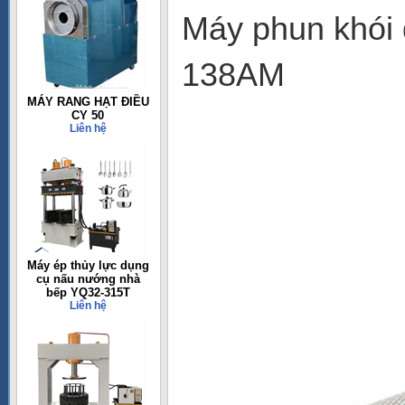
Máy phun khói
138AM
MÁY RANG HẠT ĐIỀU
CY 50
Liên hệ
Máy ép thủy lực dụng
cụ nấu nướng nhà
bếp YQ32-315T
Liên hệ