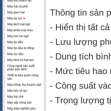
Máy thu hoạch lạc
Máy hái cà phê
Thông tin sản
Máy gieo hạt
Máy ép củi
- Hiển thị tất c
Máy tách hạt ngô
Máy phân loại màu
Máy bóc bẹ ngô
- Lưu lượng ph
Máy ép dầu
Máy ép dầu tự động
- Dung tích bìn
Máy lọc dầu
Máy tách vỏ hạt sen
Công nghệ sản xuất
- Mức tiêu hao 
phân bón NPK
Thiết bị bảo quản nông
sản
- Công suất và
Máy trồng, thu hoạch ngô
Máy bóc vỏ lạc
Máy hái chè
- Trọng lượng t
Máy sấy nông sản
Máy băm nghiền phụ