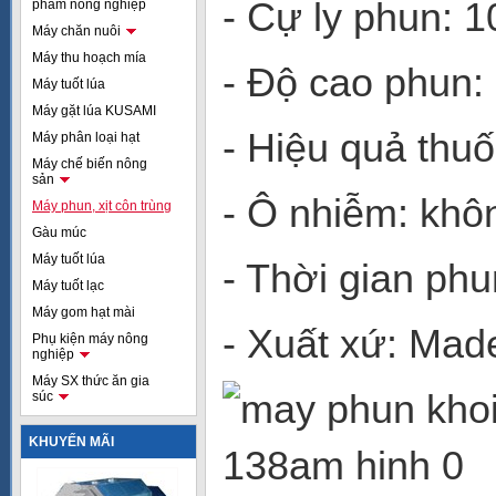
- Cự ly phun: 
phẩm nông nghiệp
Máy chăn nuôi
Máy thu hoạch mía
- Độ cao phun
Máy tuốt lúa
Máy gặt lúa KUSAMI
- Hiệu quả thu
Máy phân loại hạt
Máy chế biến nông
sản
- Ô nhiễm: khô
Máy phun, xịt côn trùng
Gàu múc
Máy tuốt lúa
- Thời gian phu
Máy tuốt lạc
Máy gom hạt mài
- Xuất xứ: Mad
Phụ kiện máy nông
nghiệp
Máy SX thức ăn gia
súc
KHUYẾN MÃI