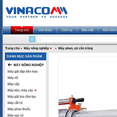
Trang chủ
Giới thiệu
Dịch vụ
Bảo mật
Bảo hành
Trang chủ
»
Máy nông nghiệp
»
Máy phun, xịt côn trùng
DANH MỤC SẢN PHẨM
MÁY NÔNG NGHIỆP
Máy gặt đập liên hợp
Máy nổ
Máy cấy
Máy kéo, máy cày
Máy gặt lúa cầm tay
Máy cắt cỏ
Máy phun thuốc
Máy xạc cỏ