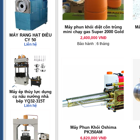
Máy phun khói diệt côn trùng
Má
mini chạy gas Super 2000 Gold
MÁY RANG HẠT ĐIỀU
2,400,000 VNĐ
CY 50
Bảo hành : 6 tháng
Liên hệ
Máy ép thủy lực dụng
cụ nấu nướng nhà
bếp YQ32-315T
Liên hệ
Máy Phun Khói Oshima
PK350AM
6,820,000 VNĐ