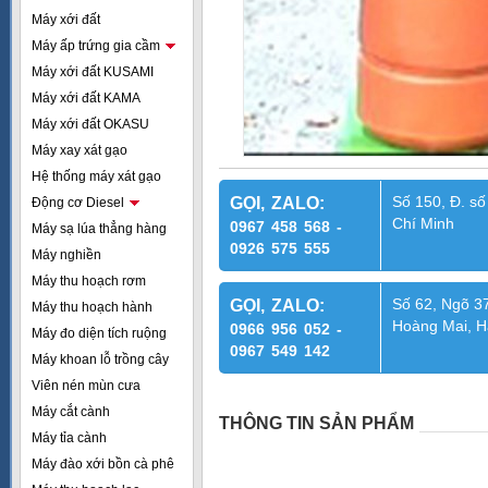
Máy xới đất
Máy ấp trứng gia cầm
Máy xới đất KUSAMI
Máy xới đất KAMA
Máy xới đất OKASU
Máy xay xát gạo
Hệ thống máy xát gạo
Số 150, Đ. số
GỌI, ZALO:
Động cơ Diesel
Chí Minh
0967 458 568 -
Máy sạ lúa thẳng hàng
0926 575 555
Máy nghiền
Máy thu hoạch rơm
Số 62, Ngõ 37
GỌI, ZALO:
Máy thu hoạch hành
Hoàng Mai, H
0966 956 052 -
Máy đo diện tích ruộng
0967 549 142
Máy khoan lỗ trồng cây
Viên nén mùn cưa
Máy cắt cành
THÔNG TIN SẢN PHẨM
Máy tỉa cành
Máy đào xới bồn cà phê