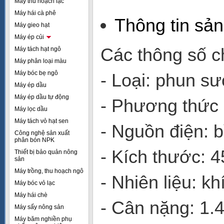
Máy thu hoạch lạc
Máy hái cà phê
Thông tin sả
Máy gieo hạt
Máy ép củi
Các thông số c
Máy tách hạt ngô
Máy phân loại màu
Máy bóc bẹ ngô
- Loại: phun sư
Máy ép dầu
Máy ép dầu tự động
- Phương thức 
Máy lọc dầu
Máy tách vỏ hạt sen
- Nguồn điện:
Công nghệ sản xuất
phân bón NPK
- Kích thước:
Thiết bị bảo quản nông
sản
Máy trồng, thu hoạch ngô
- Nhiên liệu: kh
Máy bóc vỏ lạc
Máy hái chè
- Cân nặng: 1.
Máy sấy nông sản
Máy băm nghiền phụ