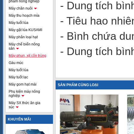
phẩm nông nghiệp
- Dung tích bìn
Máy chăn nuôi
Máy thu hoạch mía
- Tiêu hao nhi
Máy tuốt lúa
Máy gặt lúa KUSAMI
- Bình chứa du
Máy phân loại hạt
Máy chế biến nông
- Dung tích bìn
sản
Máy phun, xịt côn trùng
Gàu múc
Máy tuốt lúa
Máy tuốt lạc
Máy gom hạt mài
SẢN PHẨM CÙNG LOẠI
Phụ kiện máy nông
nghiệp
Máy SX thức ăn gia
súc
KHUYẾN MÃI