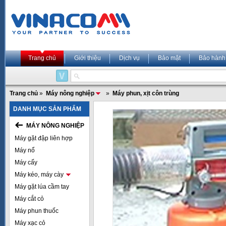
Trang chủ
Giới thiệu
Dịch vụ
Bảo mật
Bảo hành
Trang chủ
»
Máy nông nghiệp
»
Máy phun, xịt côn trùng
DANH MỤC SẢN PHẨM
MÁY NÔNG NGHIỆP
Máy gặt đập liên hợp
Máy nổ
Máy cấy
Máy kéo, máy cày
Máy gặt lúa cầm tay
Máy cắt cỏ
Máy phun thuốc
Máy xạc cỏ