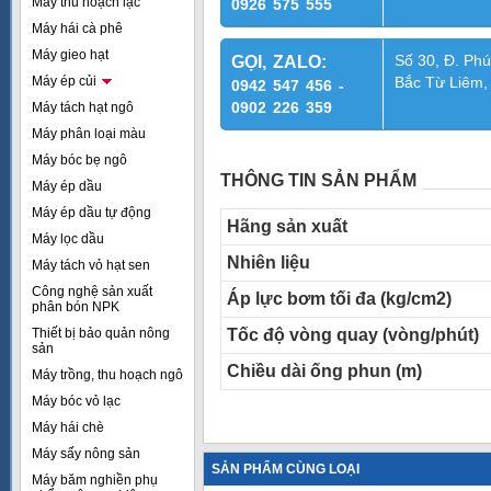
Máy thu hoạch lạc
0926 575 555
Máy hái cà phê
Máy gieo hạt
Số 30, Đ. Phú
GỌI, ZALO:
Máy ép củi
Bắc Từ Liêm,
0942 547 456 -
0902 226 359
Máy tách hạt ngô
Máy phân loại màu
Máy bóc bẹ ngô
THÔNG TIN SẢN PHẨM
Máy ép dầu
Máy ép dầu tự động
Hãng sản xuất
Máy lọc dầu
Nhiên liệu
Máy tách vỏ hạt sen
Công nghệ sản xuất
Áp lực bơm tối đa (kg/cm2)
phân bón NPK
Thiết bị bảo quản nông
Tốc độ vòng quay (vòng/phút)
sản
Chiều dài ống phun (m)
Máy trồng, thu hoạch ngô
Máy bóc vỏ lạc
Máy hái chè
Máy sấy nông sản
SẢN PHẨM CÙNG LOẠI
Máy băm nghiền phụ