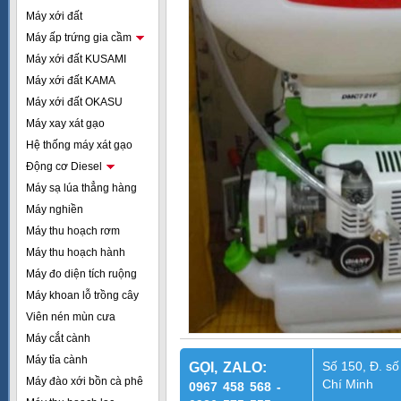
Máy xới đất
Máy ấp trứng gia cầm
Máy xới đất KUSAMI
Máy xới đất KAMA
Máy xới đất OKASU
Máy xay xát gạo
Hệ thống máy xát gạo
Động cơ Diesel
Máy sạ lúa thẳng hàng
Máy nghiền
Máy thu hoạch rơm
Máy thu hoạch hành
Máy đo diện tích ruộng
Máy khoan lỗ trồng cây
Viên nén mùn cưa
Máy cắt cành
Máy tỉa cành
Số 150, Đ. số
GỌI, ZALO:
Máy đào xới bồn cà phê
Chí Minh
0967 458 568 -