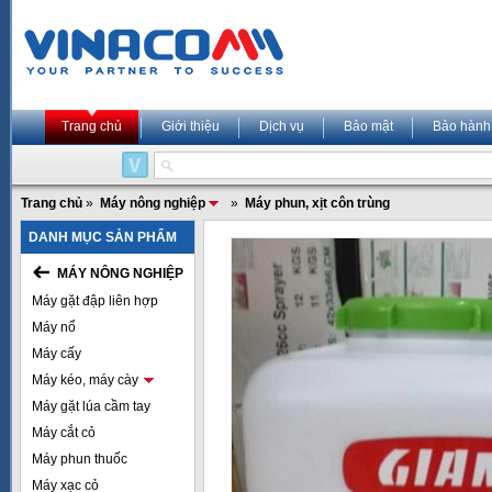
Trang chủ
Giới thiệu
Dịch vụ
Bảo mật
Bảo hành
Trang chủ
»
Máy nông nghiệp
»
Máy phun, xịt côn trùng
DANH MỤC SẢN PHẨM
MÁY NÔNG NGHIỆP
Máy gặt đập liên hợp
Máy nổ
Máy cấy
Máy kéo, máy cày
Máy gặt lúa cầm tay
Máy cắt cỏ
Máy phun thuốc
Máy xạc cỏ