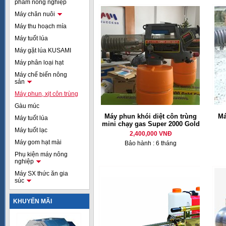
phẩm nông nghiệp
Máy chăn nuôi
Máy thu hoạch mía
Máy tuốt lúa
Máy gặt lúa KUSAMI
Máy phân loại hạt
Máy chế biến nông
sản
Máy phun, xịt côn trùng
Gàu múc
Máy phun khói diệt côn trùng
Má
Máy tuốt lúa
mini chạy gas Super 2000 Gold
Máy tuốt lạc
2,400,000 VNĐ
Máy gom hạt mài
Bảo hành : 6 tháng
Phụ kiện máy nông
nghiệp
Máy SX thức ăn gia
súc
KHUYẾN MÃI