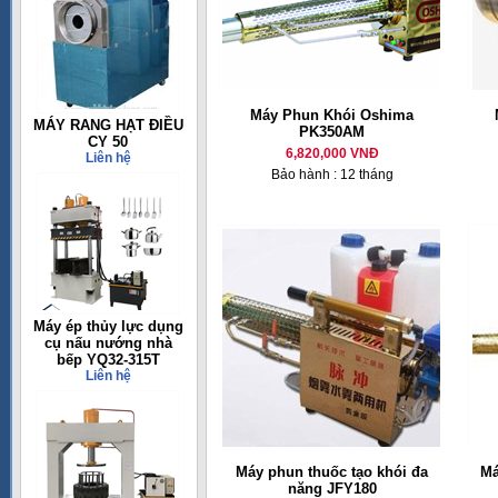
Máy Phun Khói Oshima
MÁY RANG HẠT ĐIỀU
PK350AM
CY 50
6,820,000 VNĐ
Liên hệ
Bảo hành : 12 tháng
Máy ép thủy lực dụng
cụ nấu nướng nhà
bếp YQ32-315T
Liên hệ
Máy phun thuốc tạo khói đa
Má
năng JFY180