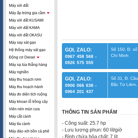
Máy xới đất
Máy ấp trứng gia cầm
Máy xới đất KUSAMI
Máy xới đất KAMA
Máy xới đất OKASU
Máy xay xát gạo
Số 150, Đ. số
GỌI, ZALO:
Hệ thống máy xát gạo
Chí Minh
0967 458 568 -
Động cơ Diesel
0926 575 555
Máy sạ lúa thẳng hàng
Máy nghiền
Số 31, Đ. Cầu
GỌI, ZALO:
Máy thu hoạch rơm
Bắc Từ Liêm,
0906 066 638 -
Máy thu hoạch hành
0964 201 437
Máy đo diện tích ruộng
Máy khoan lỗ trồng cây
Viên nén mùn cưa
THÔNG TIN SẢN PHẨM
Máy cắt cành
- Công suất: 25.7 hp
Máy tỉa cành
- Lưu lượng phun: 60 lít/giờ
Máy đào xới bồn cà phê
- Bình chứa hóa chất: 7 lít