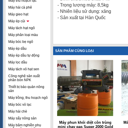
Máy thu hoạch lạc
- Trọng lượng máy: 8,5kg
Máy hái cà phê
- Nhiên liệu sử dụng: xăng
Máy gieo hạt
- Sản xuất tại Hàn Quốc
Máy ép củi
Máy tách hạt ngô
Máy phân loại màu
Máy bóc bẹ ngô
Máy ép dầu
SẢN PHẨM CÙNG LOẠI
Máy ép dầu tự động
Máy lọc dầu
Máy tách vỏ hạt sen
Công nghệ sản xuất
phân bón NPK
Thiết bị bảo quản nông
sản
Máy trồng, thu hoạch ngô
Máy bóc vỏ lạc
Máy hái chè
Máy sấy nông sản
Máy phun khói diệt côn trùng
Má
Máy băm nghiền phụ
mini chạy gas Super 2000 Gold