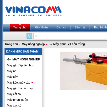
Trang chủ
Giới thiệu
Dịch vụ
Bảo mật
Bảo hành
Trang chủ
»
Máy nông nghiệp
»
Máy phun, xịt côn trùng
DANH MỤC SẢN PHẨM
MÁY NÔNG NGHIỆP
Máy gặt đập liên hợp
Máy nổ
Máy cấy
Máy kéo, máy cày
Máy gặt lúa cầm tay
Máy cắt cỏ
Máy phun thuốc
Máy xạc cỏ