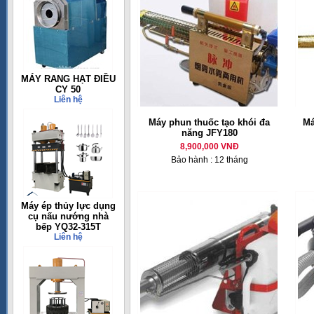
MÁY RANG HẠT ĐIỀU
CY 50
Liên hệ
Máy phun thuốc tạo khói đa
Má
năng JFY180
8,900,000 VNĐ
Bảo hành : 12 tháng
Máy ép thủy lực dụng
cụ nấu nướng nhà
bếp YQ32-315T
Liên hệ