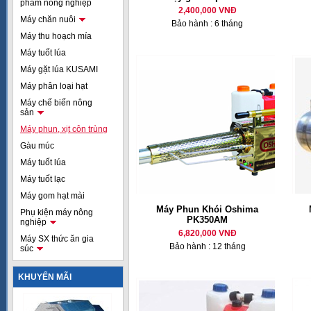
phẩm nông nghiệp
2,400,000 VNĐ
Máy chăn nuôi
Bảo hành : 6 tháng
Máy thu hoạch mía
Máy tuốt lúa
Máy gặt lúa KUSAMI
Máy phân loại hạt
Máy chế biến nông
sản
Máy phun, xịt côn trùng
Gàu múc
Máy tuốt lúa
Máy tuốt lạc
Máy gom hạt mài
Máy Phun Khói Oshima
Phụ kiện máy nông
PK350AM
nghiệp
6,820,000 VNĐ
Máy SX thức ăn gia
Bảo hành : 12 tháng
súc
KHUYẾN MÃI