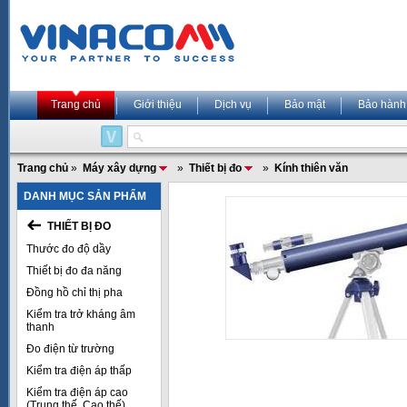
Trang chủ
Giới thiệu
Dịch vụ
Bảo mật
Bảo hành
Trang chủ
»
Máy xây dựng
»
Thiết bị đo
»
Kính thiên văn
DANH MỤC SẢN PHẨM
THIẾT BỊ ĐO
Thước đo độ dầy
Thiết bị đo đa năng
Đồng hồ chỉ thị pha
Kiểm tra trở kháng âm
thanh
Đo điện từ trường
Kiểm tra điện áp thấp
Kiểm tra điện áp cao
(Trung thế, Cao thế)