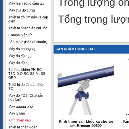
Trong lượng ốn
Máy hiện sóng cầm tay
Máy thử độ cứng
Tổng trọng lượn
Thiết bị dò tìm dây và cáp
điện
Thiết bị phát hiện khí độc
Compa điện tử
Bàn MAP (Bàn rà chuẩn)
Máy đo phóng xạ
SẢN PHẨM CÙNG LOẠI
Máy đo độ ngọt
Máy đo độ đục
Bộ điều khiển PH-EC-
TBD-D.O-RC-SS-MLSS-
ORP
Thiết bị đo độ dẫn điện,
EC
Máy đo TDS (Chất rắn
hòa tan)
Máy quang phổ
Máy ly tâm
Kính thiên văn
Kính thiên văn khúc xạ cho trẻ
Kí
em Bresser 50600
Thiết bị chẩn đoán