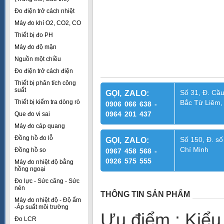
Đo điện trở cách nhiệt
Máy đo khí O2, CO2, CO
Thiết bị đo PH
Máy đo độ mặn
Nguồn một chiều
Đo điện trở cách điện
Thiết bị phân tích công
suất
Số 31, Đ. Cầu
GỌI, ZALO:
Thiết bị kiểm tra dòng rò
Bắc Từ Liêm,
0906 066 638 -
0964 201 437
Que đo vi sai
Máy đo cáp quang
Đồng hồ đo lỗ
Số 150, Đ. số
GỌI, ZALO:
Chí Minh
Đồng hồ so
0967 458 568 -
0926 575 555
Máy đo nhiệt độ bằng
hồng ngoại
Đo lực - Sức căng - Sức
nén
THÔNG TIN SẢN PHẨM
Máy đo nhiệt độ - Độ ẩm
-Áp suất môi trường
Ưu điểm : Kiểu
Đo LCR