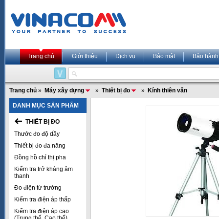
Trang chủ
Giới thiệu
Dịch vụ
Bảo mật
Bảo hành
Trang chủ
»
Máy xây dựng
»
Thiết bị đo
»
Kính thiên văn
DANH MỤC SẢN PHẨM
THIẾT BỊ ĐO
Thước đo độ dầy
Thiết bị đo đa năng
Đồng hồ chỉ thị pha
Kiểm tra trở kháng âm
thanh
Đo điện từ trường
Kiểm tra điện áp thấp
Kiểm tra điện áp cao
(Trung thế, Cao thế)