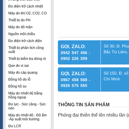
Đo điện trở cách nhiệt
Máy đo khí O2, CO2, CO
Thiết bị đo PH
Máy đo độ mặn
Nguồn một chiều
Đo điện trở cách điện
Số 30, Đ. Phú
GỌI, ZALO:
Thiết bị phân tích công
Bắc Từ Liêm,
suất
0942 547 456 -
0902 226 359
Thiết bị kiểm tra dòng rò
Que đo vi sai
Máy đo cáp quang
Số 150, Đ. số
GỌI, ZALO:
Chí Minh
Đồng hồ đo lỗ
0967 458 568 -
0926 575 555
Đồng hồ so
Máy đo nhiệt độ bằng
hồng ngoại
Đo lực - Sức căng - Sức
THÔNG TIN SẢN PHẨM
nén
Phóng đại thiên thể lên nhiều lần 
Máy đo nhiệt độ - Độ ẩm
-Áp suất môi trường
Đo LCR