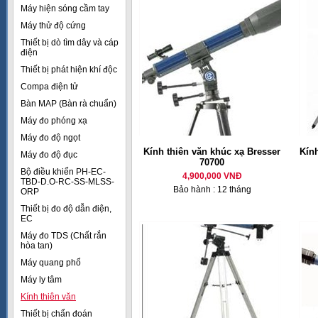
Máy hiện sóng cầm tay
Máy thử độ cứng
Thiết bị dò tìm dây và cáp
điện
Thiết bị phát hiện khí độc
Compa điện tử
Bàn MAP (Bàn rà chuẩn)
Máy đo phóng xạ
Máy đo độ ngọt
Kính thiên văn khúc xạ Bresser
Kính
Máy đo độ đục
70700
Bộ điều khiển PH-EC-
4,900,000 VNĐ
TBD-D.O-RC-SS-MLSS-
Bảo hành : 12 tháng
ORP
Thiết bị đo độ dẫn điện,
EC
Máy đo TDS (Chất rắn
hòa tan)
Máy quang phổ
Máy ly tâm
Kính thiên văn
Thiết bị chẩn đoán