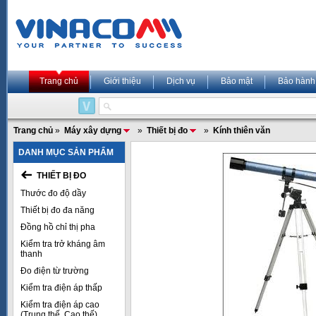
Trang chủ
Giới thiệu
Dịch vụ
Bảo mật
Bảo hành
Trang chủ
»
Máy xây dựng
»
Thiết bị đo
»
Kính thiên văn
DANH MỤC SẢN PHẨM
THIẾT BỊ ĐO
Thước đo độ dầy
Thiết bị đo đa năng
Đồng hồ chỉ thị pha
Kiểm tra trở kháng âm
thanh
Đo điện từ trường
Kiểm tra điện áp thấp
Kiểm tra điện áp cao
(Trung thế, Cao thế)