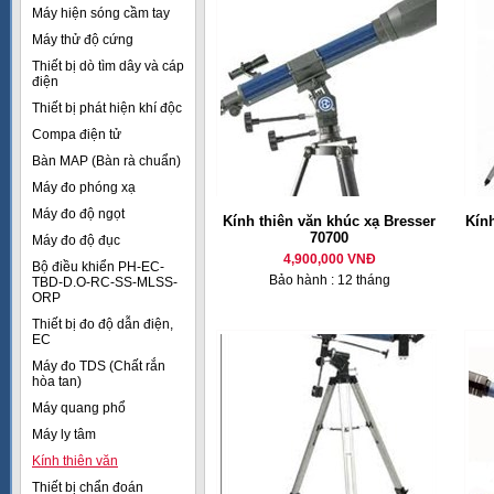
Máy hiện sóng cầm tay
Máy thử độ cứng
Thiết bị dò tìm dây và cáp
điện
Thiết bị phát hiện khí độc
Compa điện tử
Bàn MAP (Bàn rà chuẩn)
Máy đo phóng xạ
Máy đo độ ngọt
Kính thiên văn khúc xạ Bresser
Kính
70700
Máy đo độ đục
4,900,000 VNĐ
Bộ điều khiển PH-EC-
Bảo hành : 12 tháng
TBD-D.O-RC-SS-MLSS-
ORP
Thiết bị đo độ dẫn điện,
EC
Máy đo TDS (Chất rắn
hòa tan)
Máy quang phổ
Máy ly tâm
Kính thiên văn
Thiết bị chẩn đoán