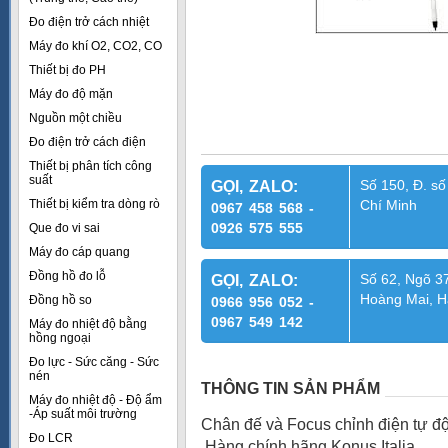
Đo điện trở cách nhiệt
Máy đo khí O2, CO2, CO
Thiết bị đo PH
Máy đo độ mặn
Nguồn một chiều
Đo điện trở cách điện
Thiết bị phân tích công
suất
Số 150, Đ. số
GỌI, ZALO:
Thiết bị kiểm tra dòng rò
Chí Minh
0967 458 568 -
0926 575 555
Que đo vi sai
Máy đo cáp quang
Đồng hồ đo lỗ
Số 62, Ngõ 37
GỌI, ZALO:
Hoàng Mai, H
Đồng hồ so
0966 956 052 -
0967 549 142
Máy đo nhiệt độ bằng
hồng ngoại
Đo lực - Sức căng - Sức
nén
THÔNG TIN SẢN PHẨM
Máy đo nhiệt độ - Độ ẩm
-Áp suất môi trường
Chân đế và Focus chỉnh điện tự độ
Đo LCR
Hàng chính hãng Konus Italia