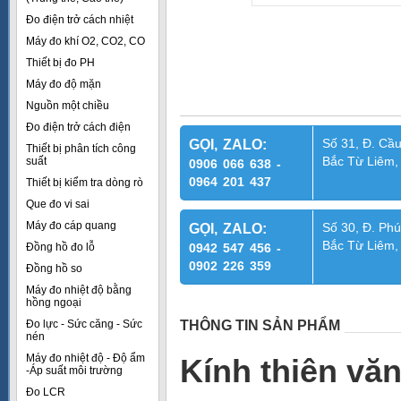
Đo điện trở cách nhiệt
Máy đo khí O2, CO2, CO
Thiết bị đo PH
Máy đo độ mặn
Nguồn một chiều
Đo điện trở cách điện
Số 31, Đ. Cầu
GỌI, ZALO:
Thiết bị phân tích công
Bắc Từ Liêm,
suất
0906 066 638 -
0964 201 437
Thiết bị kiểm tra dòng rò
Que đo vi sai
Máy đo cáp quang
Số 30, Đ. Phú
GỌI, ZALO:
Bắc Từ Liêm,
Đồng hồ đo lỗ
0942 547 456 -
0902 226 359
Đồng hồ so
Máy đo nhiệt độ bằng
hồng ngoại
Đo lực - Sức căng - Sức
THÔNG TIN SẢN PHẨM
nén
Máy đo nhiệt độ - Độ ẩm
Kính thiên vă
-Áp suất môi trường
Đo LCR