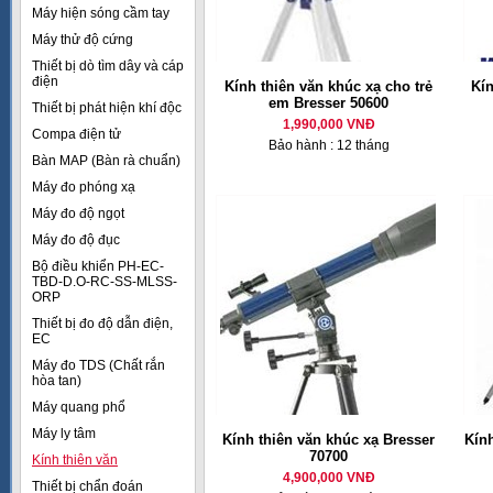
Máy hiện sóng cầm tay
Máy thử độ cứng
Thiết bị dò tìm dây và cáp
điện
Kính thiên văn khúc xạ cho trẻ
Kí
em Bresser 50600
Thiết bị phát hiện khí độc
1,990,000 VNĐ
Compa điện tử
Bảo hành : 12 tháng
Bàn MAP (Bàn rà chuẩn)
Máy đo phóng xạ
Máy đo độ ngọt
Máy đo độ đục
Bộ điều khiển PH-EC-
TBD-D.O-RC-SS-MLSS-
ORP
Thiết bị đo độ dẫn điện,
EC
Máy đo TDS (Chất rắn
hòa tan)
Máy quang phổ
Máy ly tâm
Kính thiên văn khúc xạ Bresser
Kính
70700
Kính thiên văn
4,900,000 VNĐ
Thiết bị chẩn đoán