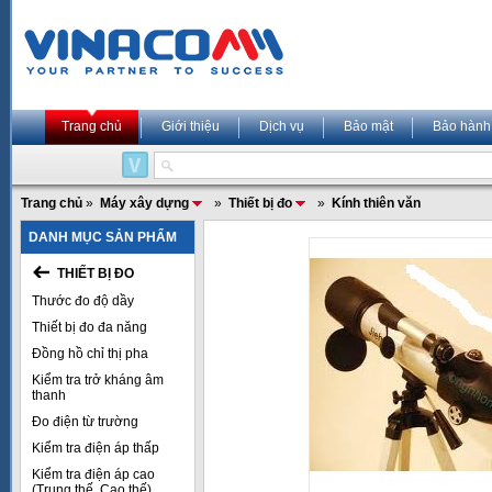
Trang chủ
Giới thiệu
Dịch vụ
Bảo mật
Bảo hành
Trang chủ
»
Máy xây dựng
»
Thiết bị đo
»
Kính thiên văn
DANH MỤC SẢN PHẨM
THIẾT BỊ ĐO
Thước đo độ dầy
Thiết bị đo đa năng
Đồng hồ chỉ thị pha
Kiểm tra trở kháng âm
thanh
Đo điện từ trường
Kiểm tra điện áp thấp
Kiểm tra điện áp cao
(Trung thế, Cao thế)