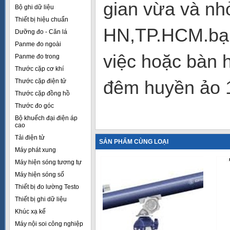
gian vừa và nh
Bộ ghi dữ liệu
Thiết bị hiệu chuẩn
HN,TP.HCM.bạn 
Dưỡng đo - Căn lá
Panme đo ngoài
việc hoặc bàn 
Panme đo trong
Thước cặp cơ khí
đêm huyền ảo 1
Thước cặp điện tử
Thước cặp đồng hồ
Thước đo góc
Bộ khuếch đại điện áp
cao
Tải điện tử
SẢN PHẨM CÙNG LOẠI
Máy phát xung
Máy hiện sóng tương tự
Máy hiện sóng số
Thiết bị đo lường Testo
Thiết bị ghi dữ liệu
Khúc xạ kế
Máy nội soi công nghiệp