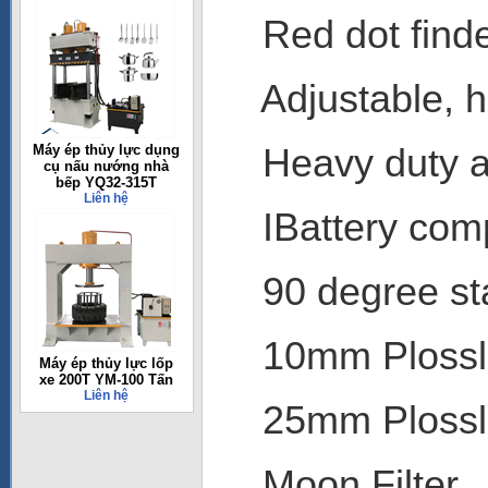
Red dot find
Adjustable, he
Heavy duty acc
Máy ép thủy lực dụng
cụ nấu nướng nhà
bếp YQ32-315T
Liên hệ
IBattery comp
90 degree sta
10mm Plossl 
Máy ép thủy lực lốp
xe 200T YM-100 Tấn
Liên hệ
25mm Plossl 
Moon Filter