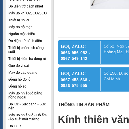
Đo điện trở cách nhiệt
Máy đo khí O2, CO2, CO
Thiết bị đo PH
Máy đo độ mặn
Nguồn một chiều
Đo điện trở cách điện
Số 62, Ngõ 37
GỌI, ZALO:
Thiết bị phân tích công
Hoàng Mai, H
suất
0966 956 052 -
0967 549 142
Thiết bị kiểm tra dòng rò
Que đo vi sai
Máy đo cáp quang
Số 150, Đ. số
GỌI, ZALO:
Chí Minh
Đồng hồ đo lỗ
0967 458 568 -
0926 575 555
Đồng hồ so
Máy đo nhiệt độ bằng
hồng ngoại
Đo lực - Sức căng - Sức
THÔNG TIN SẢN PHẨM
nén
Máy đo nhiệt độ - Độ ẩm
Kính thiên vă
-Áp suất môi trường
Đo LCR