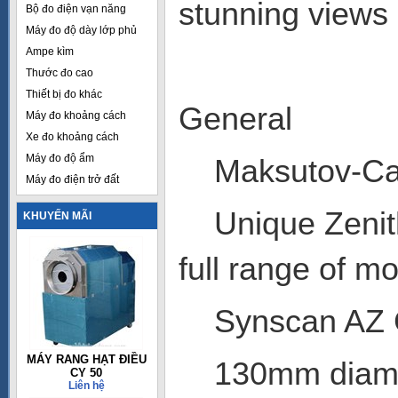
stunning views 
Bộ đo điện vạn năng
Máy đo độ dày lớp phủ
Ampe kìm
Thước đo cao
Thiết bị đo khác
General
Máy đo khoảng cách
Xe đo khoảng cách
Máy đo độ ẩm
Maksutov-Cas
Máy đo điện trở đất
Unique Zenith
KHUYẾN MÃI
full range of m
Synscan AZ G
MÁY RANG HẠT ĐIỀU
130mm diamete
CY 50
Liên hệ