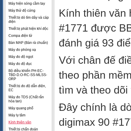
Máy hiện sóng cầm tay
Kính thiên văn
Máy thử độ cứng
Thiết bị dò tìm dây và cáp
điện
#1771 được BBC
Thiết bị phát hiện khí độc
Compa điện tử
đánh giá 93 điể
Bàn MAP (Bàn rà chuẩn)
Máy đo phóng xạ
Với chân đế đi
Máy đo độ ngọt
Máy đo độ đục
Bộ điều khiển PH-EC-
theo phần mềm 
TBD-D.O-RC-SS-MLSS-
ORP
Thiết bị đo độ dẫn điện,
tìm và theo dõi 
EC
Máy đo TDS (Chất rắn
hòa tan)
Đây chính là d
Máy quang phổ
Máy ly tâm
digimax 90 #17
Kính thiên văn
Thiết bị chẩn đoán